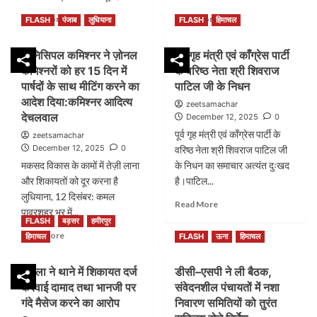
Read
Read
Read More
Read More
FLASH
पंजाब
लुधियाना
FLASH
हिमाचल
more
more
about
about
म्युनिसिपल कमिश्नर ने ज़ोनल
पूर्व गृह मंत्री एवं काँग्रेस पार्टी
किड
पंजाब
कमिश्नरों को हर 15 दिन में
के वरिष्ठ नेता श्री शिवराज
बड्स
सरकार
पब्लिक
ने
पार्षदों के साथ मीटिंग करने का
पाटिल जी के निधन
स्कूल
आज
आदेश दिया:कमिश्नर आदित्य
zeetsamachar
की
8
देचलवाल
December 12, 2025
0
टीचर
अधिकारियों
पूर्व गृह मंत्री एवं काँग्रेस पार्टी के
zeetsamachar
रुचिका
का
December 12, 2025
0
वरिष्ठ नेता श्री शिवराज पाटिल जी
शर्मा
ट्रांसफर
मकसद विकास के कामों में तेज़ी लाना
का
के निधन का समाचार अत्यंत दुःखद
किया
निधन
है
और शिकायतों को दूर करना है
है।पाटिल...
हो
और
लुधियाना, 12 दिसंबर: कमल
Read
Read More
गया
नई
पावरशहर भर में...
more
पोस्टिंग
FLASH
बड़सर
हमीरपुर
about
की
Read
Read More
हिमाचल
FLASH
ऊना
हिमाचल
पूर्व
है
more
गृह
about
मंत्री
महिला ने थाने में शिकायत दर्ज
डीसी–एसपी ने ली बैठक,
म्युनिसिपल
एवं
करवाई दामाद तथा भानजी पर
संवेदनशील पंचायतों में नशा
कमिश्नर
काँग्रेस
ने
गंदे मैसेज करने का आरोप
निवारण समितियों को तुरंत
पार्टी
ज़ोनल