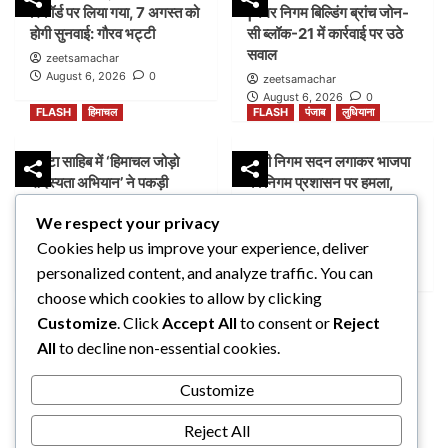
रिकॉर्ड पर लिया गया, 7 अगस्त को
|नगर निगम बिल्डिंग ब्रांच जोन-
होगी सुनवाई: गौरव भट्टी
सी ब्लॉक-21 में कार्रवाई पर उठे
सवाल
zeetsamachar
August 6, 2026
0
zeetsamachar
August 6, 2026
0
FLASH
हिमाचल
FLASH
पंजाब
लुधियाना
पांवटा साहिब में ‘हिमाचल जोड़ो
डम्मी निगम सदन लगाकर भाजपा
सदस्यता अभियान’ ने पकड़ी
का निगम प्रशासन पर हमला,
रफ्तार, AAP ने लोगों से जुड़ने
भेदभाव और भ्रष्टाचार के लगाए
We respect your privacy
की अपील
आरोप
Cookies help us improve your experience, deliver
zeetsamachar1
zeetsamachar
August 5, 2026
0
August 4, 2026
0
personalized content, and analyze traffic. You can
FLASH
पंजाब
लुधियाना
choose which cookies to allow by clicking
Customize
. Click
Accept All
to consent or
Reject
नक्शा भी आया सामने” |
All
to decline non-essential cookies.
ब्लॉक-37 में 2000 गज की
कथित प्लॉटिंग पर गहराए सवाल
Customize
zeetsamachar
August 4, 2026
0
Reject All