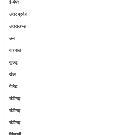
ई-पेपर
उत्तर प्रदेश
उत्तराखण्ड
ऊना
करनाल
कुल्लू
खेल
गैजेट
चंडीगढ़
चंडीगढ़
चंडीगढ़
चिंतपूर्णी