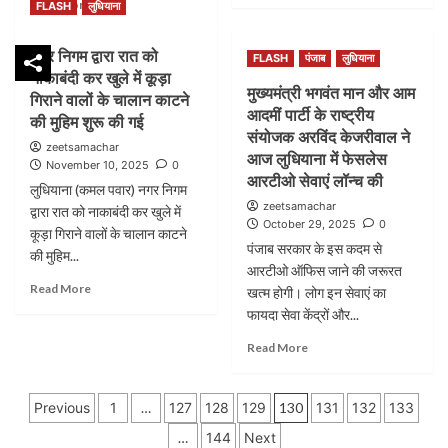
Read
तुरंत
Read More
FLASH
लुधियाना
about
का
more
सक्रिय
पंजाब
आरोप
about
होने
नगर निगम द्वारा रात को
सरकार
एसडीएम
FLASH
पंजाब
लुधियाना
निर्देश
की
नाकाबंदी कर खुले में कूड़ा
ने
मुख्यमंत्री भगवंत मान और आम
तरफ
अवैध
गिराने वालों के चालान काटने
आदमीं पार्टी के राष्ट्रीय
से
कब्जों
की मुहिम शुरू की गई
डीएसपी
पर
संयोजक अरविंद केजरीवाल ने
zeetsamachar
और
कार्रवाई
आज लुधियाना में फेसलेस
November 10, 2025
0
एसीपी
और
आरटीओ सेवाएं लॉन्च की
लुधियाना (कमल पवार) नगर निगम
तबादले
राहत
zeetsamachar
की
द्वारा रात को नाकाबंदी कर खुले में
कार्यों
October 29, 2025
0
लिस्ट
की
कूड़ा गिराने वालों के चालान काटने
जारी
पंजाब सरकार के इस कदम से
समीक्षा
की मुहिम...
की
की
आरटीओ ऑफिस जाने की जरूरत
गई
Read
Read More
खत्म होगी। लोग इन सेवाएं का
है
more
फायदा सेवा केंद्रों और...
about
नगर
Read
Read More
निगम
more
द्वारा
about
Posts
रात
मुख्यमंत्री
Previous
1
…
127
128
129
130
131
132
133
को
भगवंत
pagination
…
144
Next
नाकाबंदी
मान