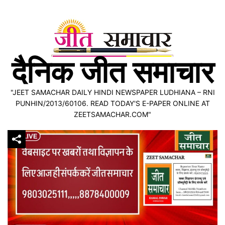
Skip
to
content
दैनिक जीत समाचार
"JEET SAMACHAR DAILY HINDI NEWSPAPER LUDHIANA – RNI
PUNHIN/2013/60106. READ TODAY'S E-PAPER ONLINE AT
ZEETSAMACHAR.COM"