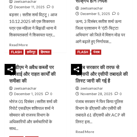
सक्रिय होने निर्देश
zeetsamachar
के
कमिश्नरों
December 11, 2025
0
zeetsamachar
वरिष्ठ
को
December 5, 2025
0
बड़सर। सतीश शर्मा विट्टू। आज
नेता
हर
श्री
10.12.2025 को एक शिकायत
ऊना, 3 दिसंबर.सतीश शर्मा ऊना
15
शिवराज
पत्र एक महिला ने बिझडी थाना में
दिन
जिला प्रशासन ने ‘एंटी-चिट्टा
पाटिल
में
शिकायतकर्ता ने शिकायत पत्र...
अभियान’ को जिले में मिशन मोड पर
जी
पार्षदों
आगे बढ़ाते हुए निर्णायक...
के
Read
Read More
के
निधन
more
Read
साथ
Read More
FLASH
हमीरपुर
हिमाचल
FLASH
पंजाब
about
more
मीटिंग
महिला
about
करने
एसडीएम ने अवैध कब्जों पर
पंजाब सरकार की तरफ से
ने
डीसी–
का
थाने
कार्रवाई और राहत कार्यों की
डीएसपी और एसीपी तबादले की
एसपी
आदेश
में
ने
समीक्षा की
दिया:कमिश्नर
लिस्ट जारी की गई है
शिकायत
ली
आदित्य
zeetsamachar
zeetsamachar
दर्ज
बैठक,
देचलवाल
December 1, 2025
0
November 28, 2025
0
करवाई
संवेदनशील
भोरंज 01 दिसंबर।सतीश शर्मा की
पंजाब सरकार ने फिर किया पुलिस
दामाद
पंचायतों
रिपोर्ट एसडीएम शशिपाल शर्मा ने
तथा
विभाग के डीएसपी और एसीपी की
में
भानजी
सोमवार को राजस्व विभाग के
तबादले 61 डीएसपी ओर ACP की
नशा
पर
निवारण
अधिकारियों और कर्मचारियों के
लिस्ट इस...
गंदे
समितियों
साथ...
Read
मैसेज
Read More
को
more
करने