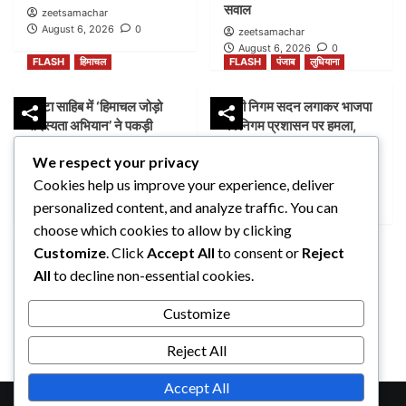
सवाल
zeetsamachar
August 6, 2026
0
zeetsamachar
August 6, 2026
0
FLASH
हिमाचल
FLASH
पंजाब
लुधियाना
पांवटा साहिब में ‘हिमाचल जोड़ो
डम्मी निगम सदन लगाकर भाजपा
सदस्यता अभियान’ ने पकड़ी
का निगम प्रशासन पर हमला,
रफ्तार, AAP ने लोगों से जुड़ने
भेदभाव और भ्रष्टाचार के लगाए
We respect your privacy
की अपील
आरोप
Cookies help us improve your experience, deliver
zeetsamachar1
zeetsamachar
August 5, 2026
0
August 4, 2026
0
personalized content, and analyze traffic. You can
FLASH
पंजाब
लुधियाना
choose which cookies to allow by clicking
Customize
. Click
Accept All
to consent or
Reject
नक्शा भी आया सामने” |
All
to decline non-essential cookies.
ब्लॉक-37 में 2000 गज की
कथित प्लॉटिंग पर गहराए सवाल
Customize
zeetsamachar
August 4, 2026
0
Reject All
Accept All