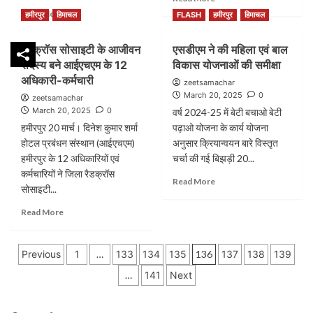
more
Read
Read More
हमीरपुर
हिमाचल
FLASH
हमीरपुर
हिमाचल
about
more
लुधियाना
about
रैडक्रॉस सोसाइटी के आजीवन
एसडीएम ने की महिला एवं बाल
में
वर्ष
140
सदस्य बने आईएचएम के 12
विकास योजनाओं की समीक्षा
2005
अतिरिक्त
से
अधिकारी-कर्मचारी
zeetsamachar
पुलिसकर्मियों
पहले
March 20, 2025
0
zeetsamachar
की
वन
March 20, 2025
0
वर्ष 2024-25 में बेटी बचाओ बेटी
तैनाती
भूमि
हमीरपुर 20 मार्च। दिनेश कुमार शर्मा
पढ़ाओ योजना के कार्य योजना
से
पर
होटल प्रबंधन संस्थान (आईएचएम)
अनुसार क्रियान्वयन बारे विस्तृत
यातायात
जीवन
प्रबंधन
हमीरपुर के 12 अधिकारियों एवं
निर्वाह
चर्चा की गई बिझड़ी 20...
मजबूत
करने
कर्मचारियों ने जिला रैडक्रॉस
Read
Read More
हुआ:
वाले
सोसाइटी...
more
सांसद
प्रदेश
about
अरोड़ा
Read
के
Read More
एसडीएम
more
लाखों
ने
about
लोगों
की
Posts
रैडक्रॉस
के
Previous
1
…
133
134
135
136
137
138
139
महिला
सोसाइटी
इसका
pagination
एवं
…
141
Next
के
मालिकाना
बाल
आजीवन
हक
विकास
सदस्य
मिलेगा
योजनाओं