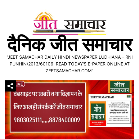
Skip
to
content
दैनिक जीत समाचार
"JEET SAMACHAR DAILY HINDI NEWSPAPER LUDHIANA – RNI
PUNHIN/2013/60106. READ TODAY'S E-PAPER ONLINE AT
ZEETSAMACHAR.COM"