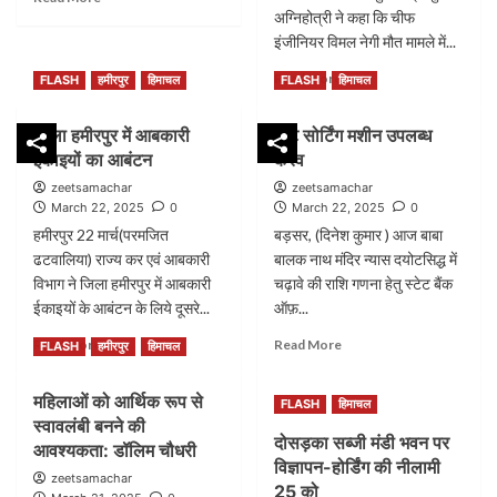
more
अग्निहोत्री ने कहा कि चीफ
about
इंजीनियर विमल नेगी मौत मामले में...
दैनिक
Read
जीत
Read More
FLASH
हमीरपुर
हिमाचल
FLASH
हिमाचल
more
समाचार
about
की
जिला हमीरपुर में आबकारी
नोट सोर्टिंग मशीन उपलब्ध
चीफ
रिपोर्ट
ईकाइयों का आबंटन
करव
इंजीनियर
विमल
zeetsamachar
zeetsamachar
नेगी
March 22, 2025
0
March 22, 2025
0
मौत
हमीरपुर 22 मार्च(परमजित
बड़सर, (दिनेश कुमार ) आज बाबा
मामले
ढटवालिया) राज्य कर एवं आबकारी
बालक नाथ मंदिर न्यास दयोटसिद्ध में
में
विभाग ने जिला हमीरपुर में आबकारी
चढ़ावे की राशि गणना हेतु स्टेट बैंक
जिन
ईकाइयों के आबंटन के लिये दूसरे...
ऑफ़...
अधिकारियों
के
Read
Read
Read More
Read More
FLASH
हमीरपुर
हिमाचल
नाम
more
more
आएंगे,
about
about
वे
महिलाओं को आर्थिक रूप से
जिला
FLASH
हिमाचल
नोट
सभी
स्वावलंबी बनने की
हमीरपुर
सोर्टिंग
नामजद
दोसड़का सब्जी मंडी भवन पर
में
मशीन
आवश्यकता: डॉलिम चौधरी
किए
विज्ञापन-होर्डिंग की नीलामी
आबकारी
उपलब्ध
जाएंगे:उपमुख्यमंत्री
zeetsamachar
ईकाइयों
25 को
करव
मुकेश