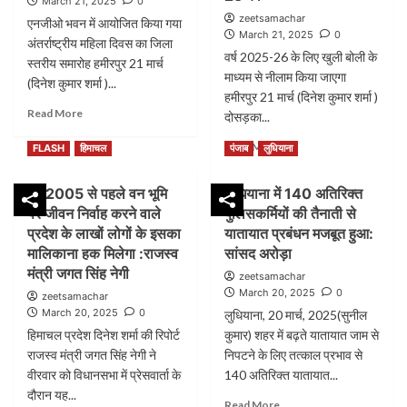
March 21, 2025
0
का
अग्निहोत्री
zeetsamachar
एनजीओ भवन में आयोजित किया गया
आबंटन
March 21, 2025
0
अंतर्राष्ट्रीय महिला दिवस का जिला
वर्ष 2025-26 के लिए खुली बोली के
स्तरीय समारोह हमीरपुर 21 मार्च
माध्यम से नीलाम किया जाएगा
(दिनेश कुमार शर्मा )...
हमीरपुर 21 मार्च (दिनेश कुमार शर्मा )
Read
Read More
दोसड़का...
more
Read
about
Read More
FLASH
हिमाचल
पंजाब
लुधियाना
more
महिलाओं
about
को
वर्ष 2005 से पहले वन भूमि
लुधियाना में 140 अतिरिक्त
दोसड़का
आर्थिक
पर जीवन निर्वाह करने वाले
पुलिसकर्मियों की तैनाती से
सब्जी
रूप
मंडी
प्रदेश के लाखों लोगों के इसका
से
यातायात प्रबंधन मजबूत हुआ:
भवन
स्वावलंबी
मालिकाना हक मिलेगा :राजस्व
सांसद अरोड़ा
पर
बनने
मंत्री जगत सिंह नेगी
zeetsamachar
विज्ञापन-
की
March 20, 2025
0
zeetsamachar
होर्डिंग
आवश्यकता:
March 20, 2025
0
लुधियाना, 20 मार्च, 2025(सुनील
की
डॉलिम
हिमाचल प्रदेश दिनेश शर्मा की रिपोर्ट
कुमार) शहर में बढ़ते यातायात जाम से
नीलामी
चौधरी
25
राजस्व मंत्री जगत सिंह नेगी ने
निपटने के लिए तत्काल प्रभाव से
को
वीरवार को विधानसभा में प्रेसवार्ता के
140 अतिरिक्त यातायात...
दौरान यह...
Read
Read More