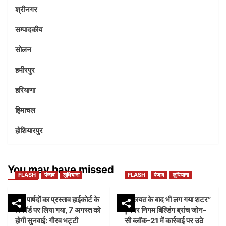
श्रीनगर
सम्पादकीय
सोलन
हमीरपुर
हरियाणा
हिमाचल
होशियारपुर
You may have missed
FLASH
पंजाब
लुधियाना
FLASH
पंजाब
लुधियाना
45 पार्षदों का प्रस्ताव हाईकोर्ट के
शिकायत के बाद भी लग गया शटर”
रिकॉर्ड पर लिया गया, 7 अगस्त को
|नगर निगम बिल्डिंग ब्रांच जोन-
होगी सुनवाई: गौरव भट्टी
सी ब्लॉक-21 में कार्रवाई पर उठे