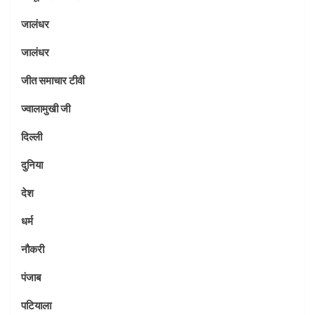
जालंधर
जालंधर
जीत समाचार टीवी
ज्वालामुखी जी
दिल्ली
दुनिया
देश
धर्म
नौकरी
पंजाब
पटियाला