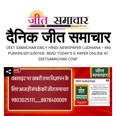
Skip
to
content
दैनिक जीत समाचार
"JEET SAMACHAR DAILY HINDI NEWSPAPER LUDHIANA – RNI
PUNHIN/2013/60106. READ TODAY'S E-PAPER ONLINE AT
ZEETSAMACHAR.COM"