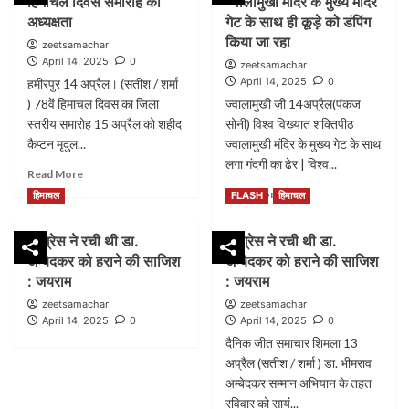
हिमाचल दिवस समारोह की
ज्वालामुखी मंदिर के मुख्य मंदिर
14
के
में
को
अध्यक्षता
गेट के साथ ही कूड़े को डंपिंग
लिए
खुलेंगे
हमीरपुर
गंभीरता
किया जा रहा
zeetsamachar
नैफ्रोलॉजी
में
से
April 14, 2025
0
zeetsamachar
और
अंबेडकर
काम
April 14, 2025
0
हमीरपुर 14 अप्रैल। (सतीश / शर्मा
न्यूरोलॉजी
की
कर
) 78वें हिमाचल दिवस का जिला
ज्वालामुखी जी 14अप्रैल(पंकज
विभाग:
प्रतिमा
रही
मुख्यमंत्री
स्तरीय समारोह 15 अप्रैल को शहीद
का
सोनी) विश्व विख्यात शक्तिपीठ
है:मेयर
अनावरण
प्रिंसिपल
कैप्टन मृदुल...
ज्वालामुखी मंदिर के मुख्य गेट के साथ
और
इंद्रजीत
लगा गंदगी का ढेर | विश्व...
Read
Read More
कई
कौर
more
Read
उदघाटन-
Read More
हिमाचल
FLASH
हिमाचल
about
more
शिलान्यास
हमीरपुर
about
करेंगे
कांग्रेस ने रची थी डा.
कांग्रेस ने रची थी डा.
में
विश्व
आरएस
अम्बेदकर को हराने की साजिश
अम्बेदकर को हराने की साजिश
विख्यात
बाली
शक्ति
: जयराम
: जयराम
करेंगे
पीठ
zeetsamachar
zeetsamachar
हिमाचल
ज्वालामुखी
April 14, 2025
0
April 14, 2025
0
दिवस
मंदिर
दैनिक जीत समाचार शिमला 13
समारोह
के
की
अप्रैल (सतीश / शर्मा ) डा. भीमराव
मुख्य
अध्यक्षता
अम्बेदकर सम्मान अभियान के तहत
मंदिर
गेट
रविवार को सायंं...