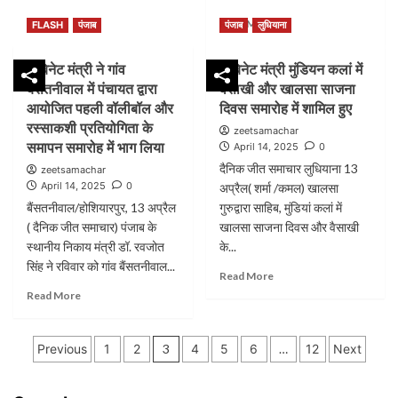
के
Read
Read More
साथ
FLASH
पंजाब
पंजाब
लुधियाना
more
ही
about
कूड़े
कैबिनेट मंत्री ने गांव
कैबिनेट मंत्री मुंडियन कलां में
कांग्रेस
को
बैंसतनीवाल में पंचायत द्वारा
वैसाखी और खालसा साजना
ने
डंपिंग
रची
आयोजित पहली वॉलीबॉल और
दिवस समारोह में शामिल हुए
किया
थी
रस्साकशी प्रतियोगिता के
जा
zeetsamachar
डा.
रहा
समापन समारोह में भाग लिया
April 14, 2025
0
अम्बेदकर
दैनिक जीत समाचार लुधियाना 13
zeetsamachar
को
April 14, 2025
0
अप्रैल( शर्मा /कमल) खालसा
हराने
बैंसतनीवाल/होशियारपुर, 13 अप्रैल
गुरुद्वारा साहिब, मुंडियां कलां में
की
साजिश
( दैनिक जीत समाचार) पंजाब के
खालसा साजना दिवस और वैसाखी
:
स्थानीय निकाय मंत्री डॉ. रवजोत
के...
जयराम
सिंह ने रविवार को गांव बैंसतनीवाल...
Read
Read More
more
Read
Read More
about
more
कैबिनेट
about
Posts
मंत्री
कैबिनेट
Previous
1
2
3
4
5
6
…
12
Next
मुंडियन
मंत्री
pagination
कलां
ने
में
गांव