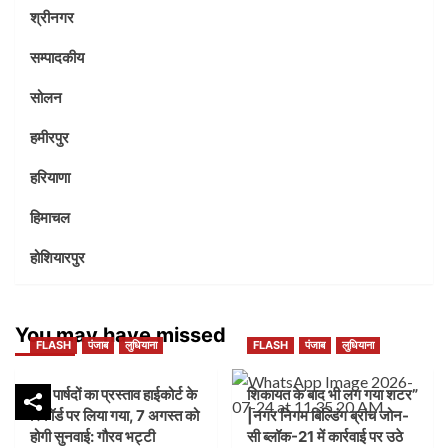
श्रीनगर
सम्पादकीय
सोलन
हमीरपुर
हरियाणा
हिमाचल
होशियारपुर
You may have missed
FLASH
पंजाब
लुधियाना
FLASH
पंजाब
लुधियाना
45 पार्षदों का प्रस्ताव हाईकोर्ट के
शिकायत के बाद भी लग गया शटर”
रिकॉर्ड पर लिया गया, 7 अगस्त को
|नगर निगम बिल्डिंग ब्रांच जोन-
होगी सुनवाई: गौरव भट्टी
सी ब्लॉक-21 में कार्रवाई पर उठे