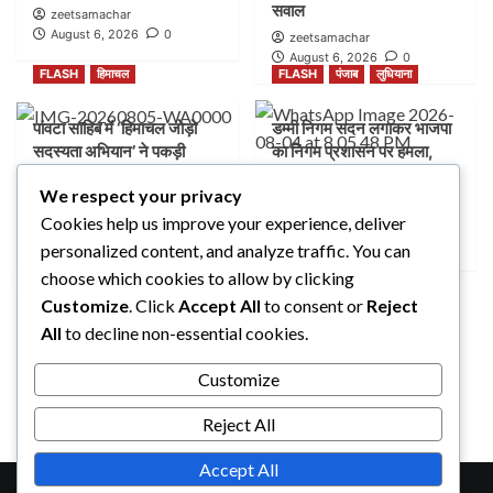
सवाल
zeetsamachar
August 6, 2026
0
zeetsamachar
August 6, 2026
0
FLASH
हिमाचल
FLASH
पंजाब
लुधियाना
पांवटा साहिब में ‘हिमाचल जोड़ो
डम्मी निगम सदन लगाकर भाजपा
सदस्यता अभियान’ ने पकड़ी
का निगम प्रशासन पर हमला,
रफ्तार, AAP ने लोगों से जुड़ने
भेदभाव और भ्रष्टाचार के लगाए
We respect your privacy
की अपील
आरोप
Cookies help us improve your experience, deliver
zeetsamachar1
zeetsamachar
August 5, 2026
0
August 4, 2026
0
personalized content, and analyze traffic. You can
FLASH
पंजाब
लुधियाना
choose which cookies to allow by clicking
Customize
. Click
Accept All
to consent or
Reject
नक्शा भी आया सामने” |
All
to decline non-essential cookies.
ब्लॉक-37 में 2000 गज की
कथित प्लॉटिंग पर गहराए सवाल
Customize
zeetsamachar
August 4, 2026
0
Reject All
Accept All