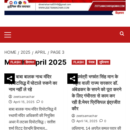
Primary
Menu
HOME
2025
APRIL
PAGE 3
Month:
April 2025
FLASH
हिमाचल
FLASH
पंजाब
लुधियाना
श्री बाबा बालक नाथ मंदिर
मुख्यमंत्री भगवंत सिंह मान के
दियोटसिद्ध में घोटाले रुकने का
नेतृत्व वाली राज्य सरकार डॉ.
नाम नहीं ले रहे
अंबेडकर के सपने को पूरा करने
के लिए गंभीरता से काम कर
zeetsamachar
रही है:मेयर प्रिंसिपल इंद्रजीत
April 15, 2025
0
कौर
बाबा बालक नाथ मंदिर दियोटसिद्ध में
स्थायी मंदिर अधिकारी की नियुक्ति
zeetsamachar
April 14, 2025
0
अधर में लटका दियोटसिद्ध। सतीश
शर्मा विट्टू देवभूमि हिमाचल...
लुधियाना, 14 अप्रैल कमल पवार की