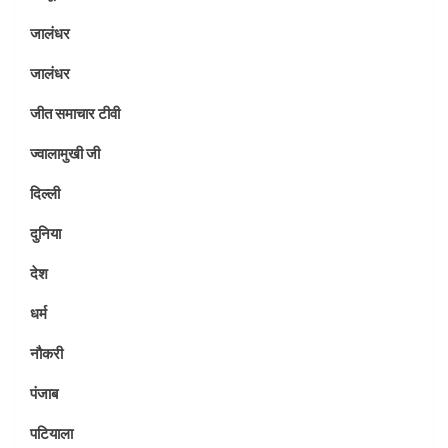
जालंधर
जालंधर
जीत समाचार टीवी
ज्वालामुखी जी
दिल्ली
दुनिया
देश
धर्म
नौकरी
पंजाब
पटियाला