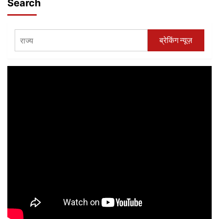
Search
वैसाखी
बैंसतनीवाल
और
में
खालसा
पंचायत
साजना
द्वारा
ब्रेकिंग न्यूज़
दिवस
आयोजित
समारोह
पहली
में
वॉलीबॉल
शामिल
और
हुए
रस्साकशी
प्रतियोगिता
के
समापन
समारोह
में
भाग
लिया