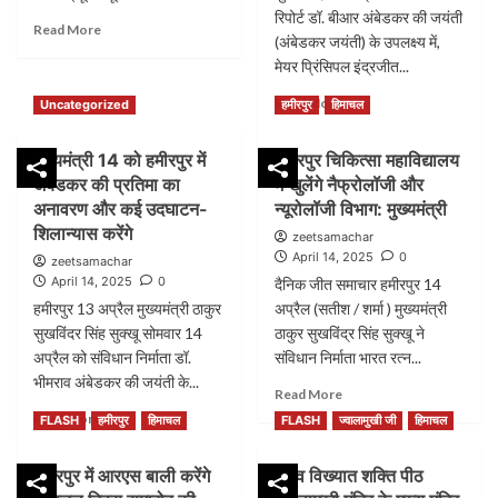
रिपोर्ट डॉ. बीआर अंबेडकर की जयंती
Read
Read More
(अंबेडकर जयंती) के उपलक्ष्य में,
more
मेयर प्रिंसिपल इंद्रजीत...
about
श्री
Read
Read More
Uncategorized
हमीरपुर
हिमाचल
बाबा
more
बालक
about
नाथ
मुख्यमंत्री 14 को हमीरपुर में
हमीरपुर चिकित्सा महाविद्यालय
मुख्यमंत्री
मंदिर
अंबेडकर की प्रतिमा का
में खुलेंगे नैफ्रोलॉजी और
भगवंत
दियोटसिद्ध
सिंह
अनावरण और कई उदघाटन-
न्यूरोलॉजी विभाग: मुख्यमंत्री
में
मान
शिलान्यास करेंगे
घोटाले
zeetsamachar
के
April 14, 2025
0
रुकने
zeetsamachar
नेतृत्व
का
April 14, 2025
0
दैनिक जीत समाचार हमीरपुर 14
वाली
नाम
हमीरपुर 13 अप्रैल मुख्यमंत्री ठाकुर
अप्रैल (सतीश / शर्मा ) मुख्यमंत्री
राज्य
नहीं
सुखविंदर सिंह सुक्खू सोमवार 14
ठाकुर सुखविंद्र सिंह सुक्खू ने
सरकार
ले
डॉ.
अप्रैल को संविधान निर्माता डॉ.
संविधान निर्माता भारत रत्न...
रहे
अंबेडकर
भीमराव अंबेडकर की जयंती के...
Read
Read More
के
more
Read
सपने
Read More
FLASH
हमीरपुर
हिमाचल
FLASH
ज्वालामुखी जी
हिमाचल
about
more
को
हमीरपुर
about
पूरा
हमीरपुर में आरएस बाली करेंगे
विश्व विख्यात शक्ति पीठ
चिकित्सा
मुख्यमंत्री
करने
महाविद्यालय