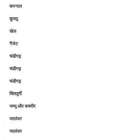
करनाल
कुल्लू
खेल
गैजेट
चंडीगढ़
चंडीगढ़
चंडीगढ़
चिंतपूर्णी
जम्मू और कश्मीर
जालंधर
जालंधर