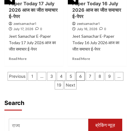
Paper Today 17 July
Paper Today 16 July
Samachar
Samachar
E-
E-
2026 आज का जीत समाचार
2026 आज का जीत समाचार
Paper
Paper
ई-पेपर
ई-पेपर
Today
Today
zeetsamachar1
zeetsamachar1
19
18
July 17, 2026
0
July 16, 2026
0
July
July
Jeet Samachar E-Paper
Jeet Samachar E-Paper
2026
2026
Today 17 July 2026 आज का
आज
Today 16 July 2026 आज का
आज
का
का
जीत समाचार ई-पेपर
जीत समाचार ई-पेपर
जीत
जीत
Read
Read
Read More
Read More
समाचार
समाचार
more
more
ई-
ई-
about
about
पेपर
पेपर
Posts
Jeet
Jeet
Previous
1
…
3
4
5
6
7
8
9
…
Samachar
Samachar
pagination
19
Next
E-
E-
Paper
Paper
Today
Today
Search
17
16
July
July
2026
2026
आज
आज
का
का
ब्रेकिंग न्यूज़
जीत
जीत