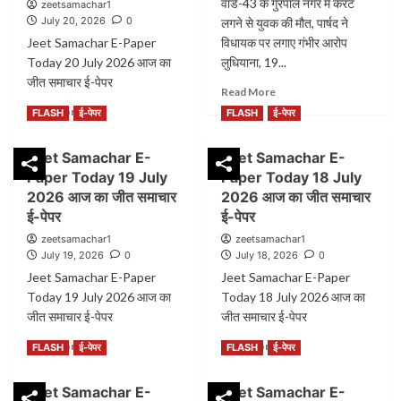
वार्ड-43 के गुरपाल नगर में करंट
zeetsamachar1
से
July 20, 2026
0
लगने से युवक की मौत, पार्षद ने
इलाका
Jeet Samachar E-Paper
विधायक पर लगाए गंभीर आरोप
निवासियों
Today 20 July 2026 आज का
को
लुधियाना, 19...
बचाने
जीत समाचार ई-पेपर
Read
Read More
की
more
Read
Read More
कोशिश:
FLASH
ई-पेपर
FLASH
ई-पेपर
about
more
शिवपुरी
लुधियाना
about
दरिया
Jeet Samachar E-
Jeet Samachar E-
में
Jeet
के
जलभराव
Paper Today 19 July
Paper Today 18 July
Samachar
किनारों
बना
E-
2026 आज का जीत समाचार
2026 आज का जीत समाचार
पर
जानलेवा
Paper
ई-पेपर
लगाए
ई-पेपर
Today
गए
zeetsamachar1
zeetsamachar1
20
दरिया
July 19, 2026
0
July 18, 2026
0
July
से
Jeet Samachar E-Paper
Jeet Samachar E-Paper
2026
निकाली
Today 19 July 2026 आज का
आज
Today 18 July 2026 आज का
गाद
का
जीत समाचार ई-पेपर
जीत समाचार ई-पेपर
के
जीत
ढेर
Read
Read
Read More
Read More
समाचार
FLASH
ई-पेपर
FLASH
ई-पेपर
more
more
ई-
about
about
पेपर
Jeet Samachar E-
Jeet Samachar E-
Jeet
Jeet