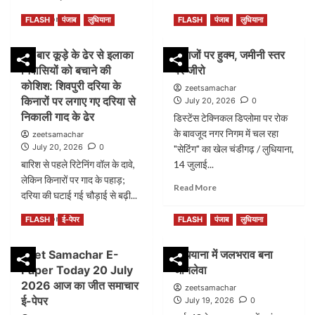
Read
Read More
FLASH
पंजाब
लुधियाना
FLASH
पंजाब
लुधियाना
more
about
इस बार कूड़े के ढेर से इलाका
कागजों पर हुक्म, जमीनी स्तर
उच्च
निवासियों को बचाने की
पर जीरो
अधिकारियों
की
कोशिश: शिवपुरी दरिया के
zeetsamachar
शिकायत
किनारों पर लगाए गए दरिया से
July 20, 2026
0
के
निकाली गाद के ढेर
डिस्टेंस टेक्निकल डिप्लोमा पर रोक
बाद
के बावजूद नगर निगम में चल रहा
zeetsamachar
भी
July 20, 2026
0
"सेटिंग" का खेल चंडीगढ़ / लुधियाना,
नहीं
बारिश से पहले रिटेनिंग वॉल के दावे,
बिगाड़
14 जुलाई...
सके
लेकिन किनारों पर गाद के पहाड़;
Read
Read More
कर्मचारी
दरिया की घटाई गई चौड़ाई से बढ़ी...
more
का
about
Read
कुछ!
Read More
FLASH
ई-पेपर
FLASH
पंजाब
लुधियाना
कागजों
more
पर
about
हुक्म,
Jeet Samachar E-
लुधियाना में जलभराव बना
इस
जमीनी
Paper Today 20 July
जानलेवा
बार
स्तर
कूड़े
2026 आज का जीत समाचार
zeetsamachar
पर
के
ई-पेपर
July 19, 2026
0
जीरो
ढेर