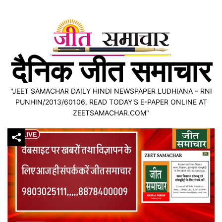
Skip
to
content
दैनिक जीत समाचार
"JEET SAMACHAR DAILY HINDI NEWSPAPER LUDHIANA – RNI
PUNHIN/2013/60106. READ TODAY'S E-PAPER ONLINE AT
ZEETSAMACHAR.COM"