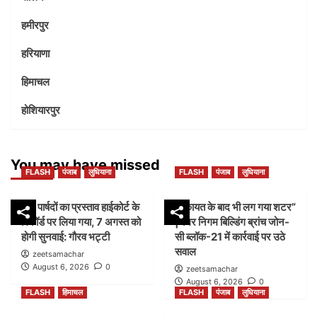
हमीरपुर
हरियाणा
हिमाचल
होशियारपुर
You may have missed
FLASH
पंजाब
लुधियाना
FLASH
पंजाब
लुधियाना
45 पार्षदों का प्रस्ताव हाईकोर्ट के
शिकायत के बाद भी लग गया शटर”
रिकॉर्ड पर लिया गया, 7 अगस्त को
|नगर निगम बिल्डिंग ब्रांच जोन-
होगी सुनवाई: गौरव भट्टी
सी ब्लॉक-21 में कार्रवाई पर उठे
सवाल
zeetsamachar
August 6, 2026
0
zeetsamachar
August 6, 2026
0
FLASH
हिमाचल
FLASH
पंजाब
लुधियाना