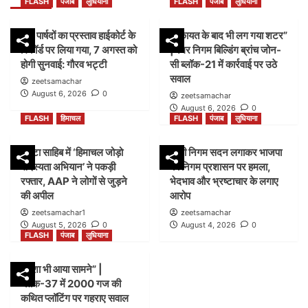
FLASH
पंजाब
लुधियाना
FLASH
पंजाब
लुधियाना
45 पार्षदों का प्रस्ताव हाईकोर्ट के
शिकायत के बाद भी लग गया शटर”
रिकॉर्ड पर लिया गया, 7 अगस्त को
|नगर निगम बिल्डिंग ब्रांच जोन-
होगी सुनवाई: गौरव भट्टी
सी ब्लॉक-21 में कार्रवाई पर उठे
सवाल
zeetsamachar
August 6, 2026
0
zeetsamachar
August 6, 2026
0
FLASH
हिमाचल
FLASH
पंजाब
लुधियाना
पांवटा साहिब में ‘हिमाचल जोड़ो
डम्मी निगम सदन लगाकर भाजपा
सदस्यता अभियान’ ने पकड़ी
का निगम प्रशासन पर हमला,
रफ्तार, AAP ने लोगों से जुड़ने
भेदभाव और भ्रष्टाचार के लगाए
की अपील
आरोप
zeetsamachar1
zeetsamachar
August 5, 2026
0
August 4, 2026
0
FLASH
पंजाब
लुधियाना
नक्शा भी आया सामने” |
ब्लॉक-37 में 2000 गज की
कथित प्लॉटिंग पर गहराए सवाल