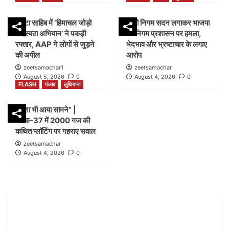
FLASH
पंजाब
लुधियाना
पांवटा साहिब में ‘हिमाचल जोड़ो
डम्मी निगम सदन लगाकर भाजपा
शिकायत के बाद भी लग गया शटर” |नगर निगम बिल्डिंग ब्रांच
सदस्यता अभियान’ ने पकड़ी
का निगम प्रशासन पर हमला,
जोन-सी ब्लॉक-21 में कार्रवाई पर उठे सवाल
2
रफ्तार, AAP ने लोगों से जुड़ने
भेदभाव और भ्रष्टाचार के लगाए
की अपील
आरोप
zeetsamachar1
zeetsamachar
FLASH
हिमाचल
August 5, 2026
0
August 4, 2026
0
पांवटा साहिब में ‘हिमाचल जोड़ो सदस्यता अभियान’ ने पकड़ी
FLASH
पंजाब
लुधियाना
रफ्तार, AAP ने लोगों से जुड़ने की अपील
3
नक्शा भी आया सामने” |
ब्लॉक-37 में 2000 गज की
FLASH
पंजाब
लुधियाना
कथित प्लॉटिंग पर गहराए सवाल
डम्मी निगम सदन लगाकर भाजपा का निगम प्रशासन पर हमला,
zeetsamachar
भेदभाव और भ्रष्टाचार के लगाए आरोप
August 4, 2026
0
4
FLASH
पंजाब
लुधियाना
नक्शा भी आया सामने” | ब्लॉक-37 में 2000 गज की कथित
प्लॉटिंग पर गहराए सवाल
5