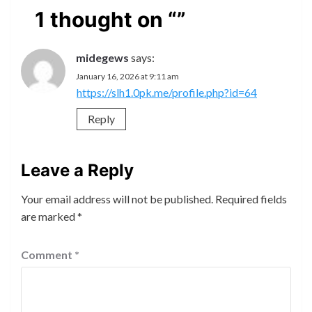
1 thought on “
”
midegews
says:
January 16, 2026 at 9:11 am
https://slh1.0pk.me/profile.php?id=64
Reply
Leave a Reply
Your email address will not be published.
Required fields
are marked
*
Comment
*