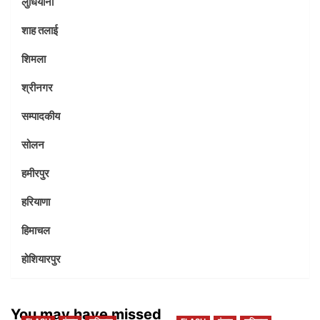
लुधियाना
शाह तलाई
शिमला
श्रीनगर
सम्पादकीय
सोलन
हमीरपुर
हरियाणा
हिमाचल
होशियारपुर
You may have missed