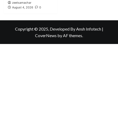
zeetsamachar
August 4, 2026
0
Copyright © 2025, Developed By Ansh Infotech
|
CoverNews
by AF themes.