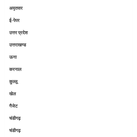
अमृतसर
ई-पेपर
उत्तर प्रदेश
उत्तराखण्ड
ऊना
करनाल
कुल्लू
खेल
गैजेट
चंडीगढ़
चंडीगढ़