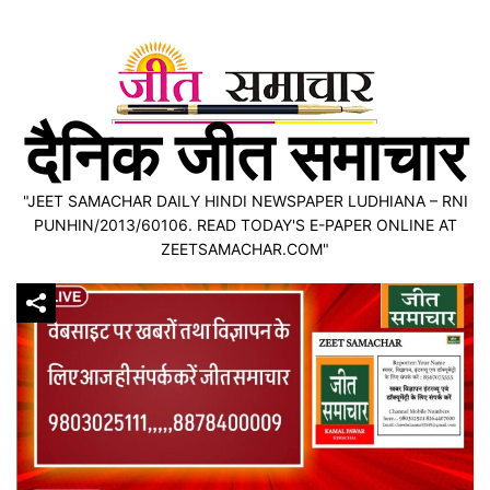
Skip
to
content
दैनिक जीत समाचार
"JEET SAMACHAR DAILY HINDI NEWSPAPER LUDHIANA – RNI
PUNHIN/2013/60106. READ TODAY'S E-PAPER ONLINE AT
ZEETSAMACHAR.COM"