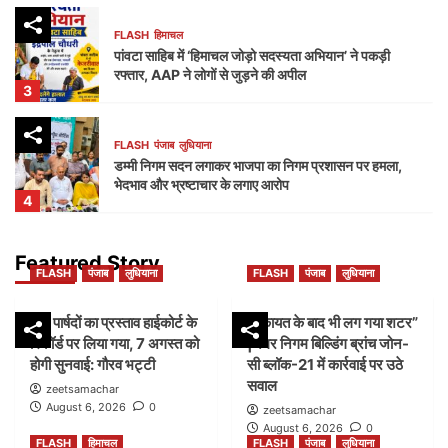
FLASH
हिमाचल
पांवटा साहिब में ‘हिमाचल जोड़ो सदस्यता अभियान’ ने पकड़ी
रफ्तार, AAP ने लोगों से जुड़ने की अपील
3
FLASH
पंजाब
लुधियाना
डम्मी निगम सदन लगाकर भाजपा का निगम प्रशासन पर हमला,
भेदभाव और भ्रष्टाचार के लगाए आरोप
4
FLASH
पंजाब
लुधियाना
Featured Story
FLASH
पंजाब
लुधियाना
FLASH
पंजाब
लुधियाना
नक्शा भी आया सामने” | ब्लॉक-37 में 2000 गज की कथित
प्लॉटिंग पर गहराए सवाल
5
45 पार्षदों का प्रस्ताव हाईकोर्ट के
शिकायत के बाद भी लग गया शटर”
रिकॉर्ड पर लिया गया, 7 अगस्त को
|नगर निगम बिल्डिंग ब्रांच जोन-
होगी सुनवाई: गौरव भट्टी
सी ब्लॉक-21 में कार्रवाई पर उठे
FLASH
पंजाब
लुधियाना
सवाल
45 पार्षदों का प्रस्ताव हाईकोर्ट के रिकॉर्ड पर लिया गया, 7
zeetsamachar
अगस्त को होगी सुनवाई: गौरव भट्टी
August 6, 2026
0
zeetsamachar
1
August 6, 2026
0
FLASH
हिमाचल
FLASH
पंजाब
लुधियाना