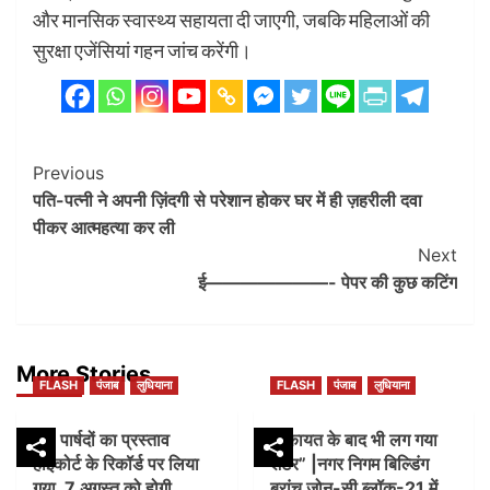
और मानसिक स्वास्थ्य सहायता दी जाएगी, जबकि महिलाओं की
सुरक्षा एजेंसियां गहन जांच करेंगी।
Post
Previous
पति-पत्नी ने अपनी ज़िंदगी से परेशान होकर घर में ही ज़हरीली दवा
Navigation
पीकर आत्महत्या कर ली
Next
ई———————- पेपर की कुछ कटिंग
More Stories
FLASH
पंजाब
लुधियाना
FLASH
पंजाब
लुधियाना
45 पार्षदों का प्रस्ताव
शिकायत के बाद भी लग गया
हाईकोर्ट के रिकॉर्ड पर लिया
शटर” |नगर निगम बिल्डिंग
गया, 7 अगस्त को होगी
ब्रांच जोन-सी ब्लॉक-21 में