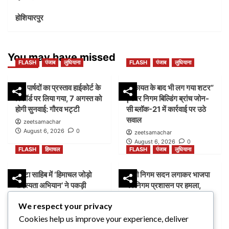
होशियारपुर
You may have missed
FLASH
पंजाब
लुधियाना
FLASH
पंजाब
लुधियाना
45 पार्षदों का प्रस्ताव हाईकोर्ट के
शिकायत के बाद भी लग गया शटर”
रिकॉर्ड पर लिया गया, 7 अगस्त को
|नगर निगम बिल्डिंग ब्रांच जोन-
होगी सुनवाई: गौरव भट्टी
सी ब्लॉक-21 में कार्रवाई पर उठे
सवाल
zeetsamachar
August 6, 2026
0
zeetsamachar
August 6, 2026
0
FLASH
हिमाचल
FLASH
पंजाब
लुधियाना
पांवटा साहिब में ‘हिमाचल जोड़ो
डम्मी निगम सदन लगाकर भाजपा
सदस्यता अभियान’ ने पकड़ी
का निगम प्रशासन पर हमला,
रफ्तार, AAP ने लोगों से जुड़ने
भेदभाव और भ्रष्टाचार के लगाए
We respect your privacy
की अपील
आरोप
Cookies help us improve your experience, deliver
zeetsamachar1
zeetsamachar
August 5, 2026
0
August 4, 2026
0