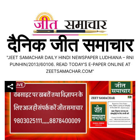
Skip
to
content
दैनिक जीत समाचार
"JEET SAMACHAR DAILY HINDI NEWSPAPER LUDHIANA – RNI
PUNHIN/2013/60106. READ TODAY'S E-PAPER ONLINE AT
ZEETSAMACHAR.COM"