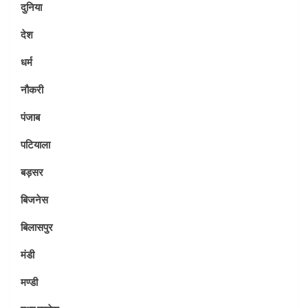
दुनिया
देश
धर्म
नौकरी
पंजाब
पटियाला
बड़सर
बिजनेस
बिलासपुर
मंडी
मण्डी