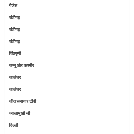
गैजेट
चंडीगढ़
चंडीगढ़
चंडीगढ़
चिंतपूर्णी
जम्मू और कश्मीर
जालंधर
जालंधर
जीत समाचार टीवी
ज्वालामुखी जी
दिल्ली