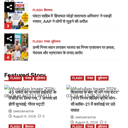
FLASH
हिमाचल
पांवटा साहिब में ‘हिमाचल जोड़ो सदस्यता अभियान’ ने पकड़ी
रफ्तार, AAP ने लोगों से जुड़ने की अपील
3
FLASH
पंजाब
लुधियाना
डम्मी निगम सदन लगाकर भाजपा का निगम प्रशासन पर हमला,
भेदभाव और भ्रष्टाचार के लगाए आरोप
4
FLASH
पंजाब
लुधियाना
Featured Story
FLASH
पंजाब
लुधियाना
FLASH
पंजाब
लुधियाना
नक्शा भी आया सामने” | ब्लॉक-37 में 2000 गज की कथित
प्लॉटिंग पर गहराए सवाल
5
45 पार्षदों का प्रस्ताव हाईकोर्ट के
शिकायत के बाद भी लग गया शटर”
रिकॉर्ड पर लिया गया, 7 अगस्त को
|नगर निगम बिल्डिंग ब्रांच जोन-
होगी सुनवाई: गौरव भट्टी
सी ब्लॉक-21 में कार्रवाई पर उठे
FLASH
पंजाब
लुधियाना
सवाल
45 पार्षदों का प्रस्ताव हाईकोर्ट के रिकॉर्ड पर लिया गया, 7
zeetsamachar
अगस्त को होगी सुनवाई: गौरव भट्टी
August 6, 2026
0
zeetsamachar
1
August 6, 2026
0
FLASH
हिमाचल
FLASH
पंजाब
लुधियाना