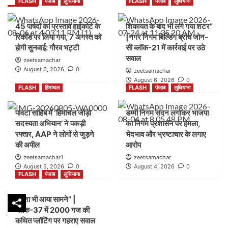
FLASH
पंजाब
लुधियाना
FLASH
पंजाब
लुधियाना
45 पार्षदों का प्रस्ताव हाईकोर्ट के
शिकायत के बाद भी लग गया शटर”
रिकॉर्ड पर लिया गया, 7 अगस्त को
|नगर निगम बिल्डिंग ब्रांच जोन-
होगी सुनवाई: गौरव भट्टी
सी ब्लॉक-21 में कार्रवाई पर उठे
सवाल
zeetsamachar
August 6, 2026
0
zeetsamachar
August 6, 2026
0
FLASH
हिमाचल
FLASH
पंजाब
लुधियाना
पांवटा साहिब में ‘हिमाचल जोड़ो
डम्मी निगम सदन लगाकर भाजपा
सदस्यता अभियान’ ने पकड़ी
का निगम प्रशासन पर हमला,
रफ्तार, AAP ने लोगों से जुड़ने
भेदभाव और भ्रष्टाचार के लगाए
की अपील
आरोप
zeetsamachar1
zeetsamachar
August 5, 2026
0
August 4, 2026
0
FLASH
पंजाब
लुधियाना
नक्शा भी आया सामने” |
ब्लॉक-37 में 2000 गज की
कथित प्लॉटिंग पर गहराए सवाल