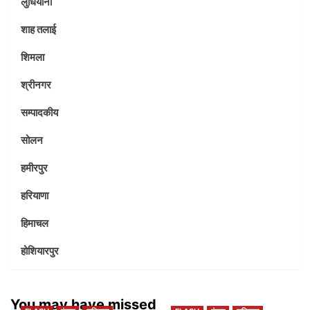
लुधियाना
शाह तलाई
शिमला
श्रीनगर
सम्पादकीय
सोलन
हमीरपुर
हरियाणा
हिमाचल
होशियारपुर
You may have missed