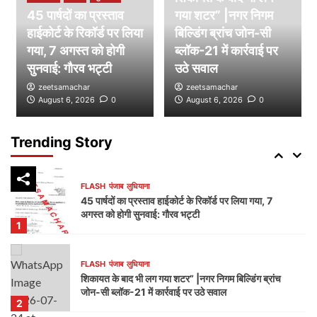
45 पार्षदों का प्रस्ताव
गया शटर” |नगर निगम
हाईकोर्ट के रिकॉर्ड पर लिया
FLASH
पंजाब
लुधियाना
बिल्डिंग ब्रांच जोन-सी
डम्मी निगम सदन लगाकर भाजपा का निगम प्रशासन पर हमला,
गया, 7 अगस्त को होगी
ब्लॉक-21 में कार्रवाई पर
भेदभाव और भ्रष्टाचार के लगाए आरोप
सुनवाई: गौरव भट्टी
उठे सवाल
4
zeetsamachar
zeetsamachar
August 6, 2026
0
August 6, 2026
0
FLASH
पंजाब
लुधियाना
नक्शा भी आया सामने” | ब्लॉक-37 में 2000 गज की कथित
प्लॉटिंग पर गहराए सवाल
Trending Story
5
FLASH
पंजाब
लुधियाना
45 पार्षदों का प्रस्ताव हाईकोर्ट के रिकॉर्ड पर लिया गया, 7
अगस्त को होगी सुनवाई: गौरव भट्टी
1
FLASH
पंजाब
लुधियाना
शिकायत के बाद भी लग गया शटर” |नगर निगम बिल्डिंग ब्रांच
जोन-सी ब्लॉक-21 में कार्रवाई पर उठे सवाल
2