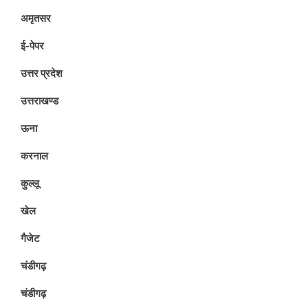
अमृतसर
ई-पेपर
उत्तर प्रदेश
उत्तराखण्ड
ऊना
करनाल
कुल्लू
खेल
गैजेट
चंडीगढ़
चंडीगढ़