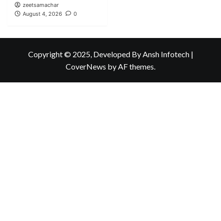
zeetsamachar
August 4, 2026
0
Copyright © 2025, Developed By Ansh Infotech
|
CoverNews
by AF themes.