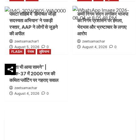
FLASH
पंजाब
लुधियाना
पांवटा साहिब में ‘हिमाचल जोड़ो
डम्मी निगम सदन लगाकर भाजपा
शिकायत के बाद भी लग गया शटर” |नगर निगम बिल्डिंग ब्रांच
सदस्यता अभियान’ ने पकड़ी
का निगम प्रशासन पर हमला,
जोन-सी ब्लॉक-21 में कार्रवाई पर उठे सवाल
2
रफ्तार, AAP ने लोगों से जुड़ने
भेदभाव और भ्रष्टाचार के लगाए
की अपील
आरोप
zeetsamachar1
zeetsamachar
FLASH
हिमाचल
August 5, 2026
0
August 4, 2026
0
पांवटा साहिब में ‘हिमाचल जोड़ो सदस्यता अभियान’ ने पकड़ी
FLASH
पंजाब
लुधियाना
रफ्तार, AAP ने लोगों से जुड़ने की अपील
3
नक्शा भी आया सामने” |
ब्लॉक-37 में 2000 गज की
FLASH
पंजाब
लुधियाना
कथित प्लॉटिंग पर गहराए सवाल
डम्मी निगम सदन लगाकर भाजपा का निगम प्रशासन पर हमला,
zeetsamachar
भेदभाव और भ्रष्टाचार के लगाए आरोप
August 4, 2026
0
4
FLASH
पंजाब
लुधियाना
नक्शा भी आया सामने” | ब्लॉक-37 में 2000 गज की कथित
प्लॉटिंग पर गहराए सवाल
5