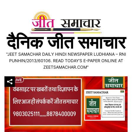
Skip
to
content
दैनिक जीत समाचार
"JEET SAMACHAR DAILY HINDI NEWSPAPER LUDHIANA – RNI
PUNHIN/2013/60106. READ TODAY'S E-PAPER ONLINE AT
ZEETSAMACHAR.COM"