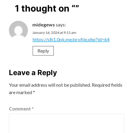
1 thought on “
”
midegews
says:
January 16, 2026 at 9:11 am
https://slh1.0pk.me/profile.php?id=64
Reply
Leave a Reply
Your email address will not be published.
Required fields
are marked
*
Comment
*