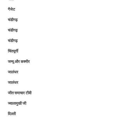
गैजेट
चंडीगढ़
चंडीगढ़
चंडीगढ़
चिंतपूर्णी
जम्मू और कश्मीर
जालंधर
जालंधर
जीत समाचार टीवी
ज्वालामुखी जी
दिल्ली