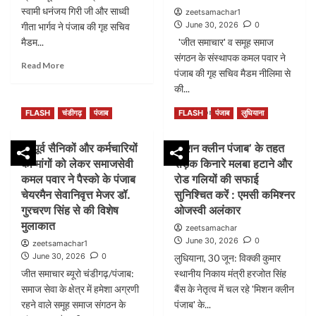
स्वामी धनंजय गिरी जी और साध्वी
zeetsamachar1
June 30, 2026
0
गीता भार्गव ने पंजाब की गृह सचिव
मैडम...
'जीत समाचार' व समूह समाज
संगठन के संस्थापक कमल पवार ने
Read
Read More
पंजाब की गृह सचिव मैडम नीलिमा से
more
की...
about
श्री
Read
Read More
FLASH
चंडीगढ़
पंजाब
FLASH
पंजाब
लुधियाना
हिन्दू
more
तख्त
about
के
भूतपूर्व सैनिकों और कर्मचारियों
‘मिशन क्लीन पंजाब’ के तहत
‘जीत
राष्ट्रीय
की मांगों को लेकर समाजसेवी
सड़क किनारे मलबा हटाने और
समाचार’
अध्यक्ष
व
कमल पवार ने पैस्को के पंजाब
रोड गलियों की सफाई
स्वामी
समूह
चेयरमैन सेवानिवृत्त मेजर डॉ.
सुनिश्चित करें : एमसी कमिश्नर
धनंजय
समाज
गुरचरण सिंह से की विशेष
ओजस्वी अलंकार
गिरी
संगठन
मुलाकात
जी
zeetsamachar
के
और
June 30, 2026
0
zeetsamachar1
संस्थापक
साध्वी
June 30, 2026
0
लुधियाना, 30 जून: विक्की कुमार
कमल
गीता
पवार
जीत समाचार ब्यूरो चंडीगढ़/पंजाब:
स्थानीय निकाय मंत्री हरजोत सिंह
भार्गव
ने
समाज सेवा के क्षेत्र में हमेशा अग्रणी
बैंस के नेतृत्व में चल रहे 'मिशन क्लीन
ने
पंजाब
रहने वाले समूह समाज संगठन के
पंजाब' के...
पंजाब
की