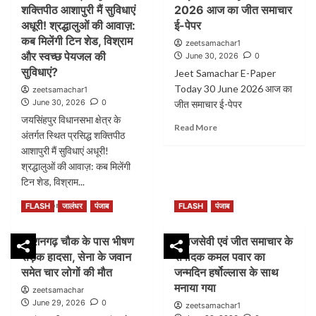
शिष्टाचार
अलंकार
निगम
गुरचरण
की
शक्तिपीठ आशापुरी मैं सुविधाएं
2026 आज का जीत समाचार
मुलाकात,
अलर्ट,
सिंह
सेवा
अधूरी! श्रद्धालुओं की आवाज़:
ई-पेपर
सिरोपा
बुद्धा
से
में
कब मिलेंगी टिन शेड, विश्राम
भेंट
zeetsamachar1
दरिया
की
जुटे
कर
और स्वच्छ पेयजल की
June 30, 2026
0
और
विशेष
कमल
किया
सुविधाएं?
शहर
मुलाकात
Jeet Samachar E-Paper
पवार
स्वागत
के
और
Today 30 June 2026 आज का
zeetsamachar1
नालों
अधिवक्ता
June 30, 2026
0
जीत समाचार ई-पेपर
की
सुनील
जयसिंहपुर विधानसभा क्षेत्र के
लगातार
Read
Read More
कुमार
अंतर्गत स्थित प्रसिद्ध शक्तिपीठ
होगी
more
गोयल,
आशापुरी मैं सुविधाएं अधूरी!
डी-
about
भारत
सिल्टिंग
श्रद्धालुओं की आवाज़: कब मिलेंगी
Jeet
नेत्रहीन
Samachar
टिन शेड, विश्राम...
सेवक
E-
समाज
Read
Read More
Paper
FLASH
जालंधर
पंजाब
FLASH
पंजाब
के
more
Today
प्रधान
about
30
को
किशनगढ़ चौक के पास भीषण
समाजसेवी एवं जीत समाचार के
जयसिंहपुर
June
सिरोपा
सड़क हादसा, सेना के जवान
संपादक कमल पवार का
विधानसभा
2026
भेंट
क्षेत्र
समेत चार लोगों की मौत
जन्मदिन हर्षोल्लास के साथ
आज
कर
के
मनाया गया
का
किया
zeetsamachar
अंतर्गत
जीत
सम्मानित
June 29, 2026
0
zeetsamachar1
स्थित
समाचार