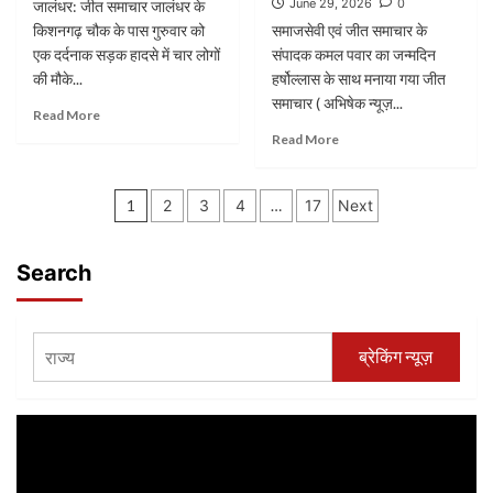
June 29, 2026
0
जालंधर: जीत समाचार जालंधर के
प्रसिद्ध
ई-
किशनगढ़ चौक के पास गुरुवार को
समाजसेवी एवं जीत समाचार के
शक्तिपीठ
पेपर
एक दर्दनाक सड़क हादसे में चार लोगों
आशापुरी
संपादक कमल पवार का जन्मदिन
मैं
की मौके...
हर्षोल्लास के साथ मनाया गया जीत
सुविधाएं
समाचार ( अभिषेक न्यूज़...
Read
Read More
अधूरी!
more
Read
श्रद्धालुओं
Read More
about
more
की
किशनगढ़
about
आवाज़:
Posts
चौक
समाजसेवी
कब
1
2
3
4
…
17
Next
के
एवं
मिलेंगी
pagination
पास
जीत
टिन
भीषण
समाचार
शेड,
Search
सड़क
के
विश्राम
हादसा,
संपादक
और
सेना
कमल
स्वच्छ
के
पवार
पेयजल
ब्रेकिंग न्यूज़
जवान
का
की
समेत
जन्मदिन
सुविधाएं?
चार
हर्षोल्लास
लोगों
के
की
साथ
मौत
मनाया
गया