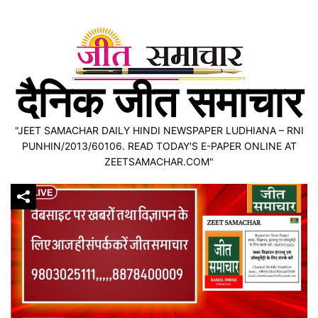
Skip
to
content
दैनिक जीत समाचार
"JEET SAMACHAR DAILY HINDI NEWSPAPER LUDHIANA – RNI
PUNHIN/2013/60106. READ TODAY'S E-PAPER ONLINE AT
ZEETSAMACHAR.COM"