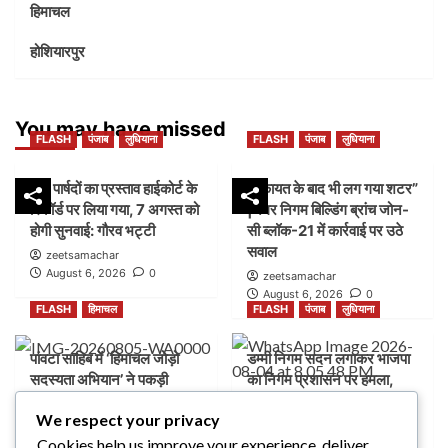
हिमाचल
होशियारपुर
You may have missed
FLASH
पंजाब
लुधियाना
FLASH
पंजाब
लुधियाना
45 पार्षदों का प्रस्ताव हाईकोर्ट के
शिकायत के बाद भी लग गया शटर”
रिकॉर्ड पर लिया गया, 7 अगस्त को
|नगर निगम बिल्डिंग ब्रांच जोन-
होगी सुनवाई: गौरव भट्टी
सी ब्लॉक-21 में कार्रवाई पर उठे
सवाल
zeetsamachar
August 6, 2026
0
zeetsamachar
August 6, 2026
0
FLASH
हिमाचल
FLASH
पंजाब
लुधियाना
पांवटा साहिब में ‘हिमाचल जोड़ो
डम्मी निगम सदन लगाकर भाजपा
सदस्यता अभियान’ ने पकड़ी
का निगम प्रशासन पर हमला,
रफ्तार, AAP ने लोगों से जुड़ने
भेदभाव और भ्रष्टाचार के लगाए
We respect your privacy
की अपील
आरोप
Cookies help us improve your experience, deliver
zeetsamachar1
zeetsamachar