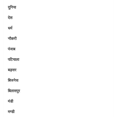
दुनिया
देश
धर्म
नौकरी
पंजाब
पटियाला
बड़सर
बिजनेस
बिलासपुर
मंडी
मण्डी