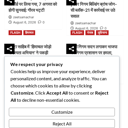
रिकॉर्ड पर लिया गया, 7 अगस्त को
|नगर निगम बिल्डिंग ब्रांच जोन-
होगी सुनवाई: गौरव भट्टी
सी ब्लॉक-21 में कार्रवाई पर उठे
सवाल
zeetsamachar
August 6, 2026
0
zeetsamachar
August 6, 2026
0
FLASH
हिमाचल
FLASH
पंजाब
लुधियाना
पांवटा साहिब में ‘हिमाचल जोड़ो
डम्मी निगम सदन लगाकर भाजपा
सदस्यता अभियान’ ने पकड़ी
का निगम प्रशासन पर हमला,
रफ्तार, AAP ने लोगों से जुड़ने
भेदभाव और भ्रष्टाचार के लगाए
We respect your privacy
की अपील
आरोप
Cookies help us improve your experience, deliver
zeetsamachar1
zeetsamachar
August 5, 2026
0
August 4, 2026
0
personalized content, and analyze traffic. You can
FLASH
पंजाब
लुधियाना
choose which cookies to allow by clicking
Customize
. Click
Accept All
to consent or
Reject
नक्शा भी आया सामने” |
All
to decline non-essential cookies.
ब्लॉक-37 में 2000 गज की
कथित प्लॉटिंग पर गहराए सवाल
Customize
zeetsamachar
August 4, 2026
0
Reject All