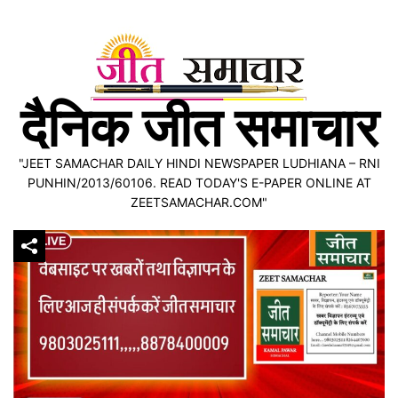
Skip
to
content
दैनिक जीत समाचार
"JEET SAMACHAR DAILY HINDI NEWSPAPER LUDHIANA – RNI
PUNHIN/2013/60106. READ TODAY'S E-PAPER ONLINE AT
ZEETSAMACHAR.COM"