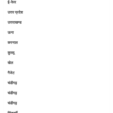
ई-पेपर
उत्तर प्रदेश
उत्तराखण्ड
ऊना
करनाल
कुल्लू
खेल
गैजेट
चंडीगढ़
चंडीगढ़
चंडीगढ़
चिंतपूर्णी