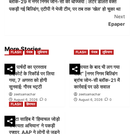
ब्लॉक-29 में नगर निगम जोन-सी की धज्जियां : लेंटर डालते वक्त
Navigation
पकड़ी गई बिल्डिंग, एटीपी ने भेजी टीम, पर तब तक ‘खेल’ हो चुका था
Next
Epaper
More Stories
FLASH
पंजाब
लुधियाना
FLASH
पंजाब
लुधियाना
45 पार्षदों का प्रस्ताव
शिकायत के बाद भी लग गया
हाईकोर्ट के रिकॉर्ड पर लिया
शटर” |नगर निगम बिल्डिंग
गया, 7 अगस्त को होगी
ब्रांच जोन-सी ब्लॉक-21 में
सुनवाई: गौरव भट्टी
कार्रवाई पर उठे सवाल
zeetsamachar
zeetsamachar
August 6, 2026
0
August 6, 2026
0
FLASH
हिमाचल
पांवटा साहिब में ‘हिमाचल जोड़ो
सदस्यता अभियान’ ने पकड़ी
रफ्तार, AAP ने लोगों से जुड़ने