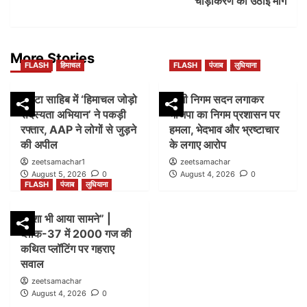
चौड़ीकरण की उठाई मांग
More Stories
FLASH
हिमाचल
FLASH
पंजाब
लुधियाना
पांवटा साहिब में ‘हिमाचल जोड़ो
डम्मी निगम सदन लगाकर
सदस्यता अभियान’ ने पकड़ी
भाजपा का निगम प्रशासन पर
रफ्तार, AAP ने लोगों से जुड़ने
हमला, भेदभाव और भ्रष्टाचार
की अपील
के लगाए आरोप
zeetsamachar1
zeetsamachar
August 5, 2026
0
August 4, 2026
0
FLASH
पंजाब
लुधियाना
नक्शा भी आया सामने” |
ब्लॉक-37 में 2000 गज की
कथित प्लॉटिंग पर गहराए
सवाल
zeetsamachar
August 4, 2026
0