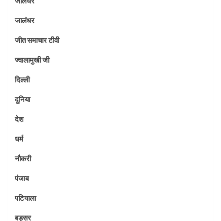
जालंधर
जालंधर
जीत समाचार टीवी
ज्वालामुखी जी
दिल्ली
दुनिया
देश
धर्म
नौकरी
पंजाब
पटियाला
बड़सर