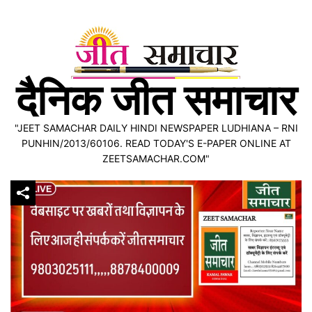
Skip
to
content
दैनिक जीत समाचार
"JEET SAMACHAR DAILY HINDI NEWSPAPER LUDHIANA – RNI
PUNHIN/2013/60106. READ TODAY'S E-PAPER ONLINE AT
ZEETSAMACHAR.COM"