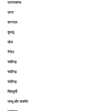
उत्तराखण्ड
ऊना
करनाल
कुल्लू
खेल
गैजेट
चंडीगढ़
चंडीगढ़
चंडीगढ़
चिंतपूर्णी
जम्मू और कश्मीर