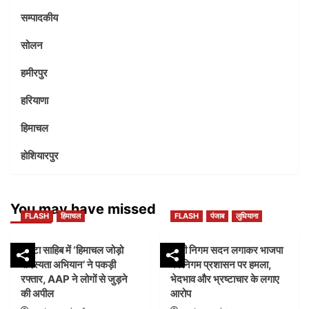
सम्पादकीय
सोलन
हमीरपुर
हरियाणा
हिमाचल
होशियारपुर
You may have missed
FLASH
हिमाचल
FLASH
पंजाब
लुधियाना
पांवटा साहिब में ‘हिमाचल जोड़ो
डम्मी निगम सदन लगाकर भाजपा
सदस्यता अभियान’ ने पकड़ी
का निगम प्रशासन पर हमला,
रफ्तार, AAP ने लोगों से जुड़ने
भेदभाव और भ्रष्टाचार के लगाए
की अपील
आरोप