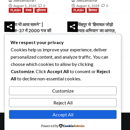
zeetsamachar1
zeetsamachar
August 5, 2026
0
August 4, 2026
0
FLASH
पंजाब
लुधियाना
FLASH
हिमाचल
नक्शा भी आया सामने” |
जयसिंहपुर से ‘हिमाचल जोड़ो
ब्लॉक-37 में 2000 गज की
सदस्यता अभियान’ का आगाज़,
कथित प्लॉटिंग पर गहराए सवाल
2027 में सरकार बनाने का दावा
We respect your privacy
zeetsamachar
zeetsamachar1
Cookies help us improve your experience, deliver
August 4, 2026
0
August 4, 2026
0
FLASH
पंजाब
लुधियाना
personalized content, and analyze traffic. You can
choose which cookies to allow by clicking
विधायक कुलवंत सिंह सिद्धू ने
Customize
. Click
Accept All
to consent or
Reject
विधानसभा में उठाई होशियारपुर का
All
to decline non-essential cookies.
नाम ‘श्री गुरु रविदास जी नगर’
करने की मांग
Customize
zeetsamachar
August 4, 2026
0
Reject All
Accept All
Copyright © 2025, Developed By Ansh Infotech
|
Powered by
CoverNews
by AF themes.