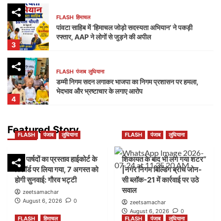
FLASH
हिमाचल
पांवटा साहिब में ‘हिमाचल जोड़ो सदस्यता अभियान’ ने पकड़ी
रफ्तार, AAP ने लोगों से जुड़ने की अपील
3
FLASH
पंजाब
लुधियाना
डम्मी निगम सदन लगाकर भाजपा का निगम प्रशासन पर हमला,
भेदभाव और भ्रष्टाचार के लगाए आरोप
4
FLASH
पंजाब
लुधियाना
Featured Story
FLASH
पंजाब
लुधियाना
FLASH
पंजाब
लुधियाना
नक्शा भी आया सामने” | ब्लॉक-37 में 2000 गज की कथित
प्लॉटिंग पर गहराए सवाल
5
45 पार्षदों का प्रस्ताव हाईकोर्ट के
शिकायत के बाद भी लग गया शटर”
रिकॉर्ड पर लिया गया, 7 अगस्त को
|नगर निगम बिल्डिंग ब्रांच जोन-
होगी सुनवाई: गौरव भट्टी
सी ब्लॉक-21 में कार्रवाई पर उठे
FLASH
पंजाब
लुधियाना
सवाल
45 पार्षदों का प्रस्ताव हाईकोर्ट के रिकॉर्ड पर लिया गया, 7
zeetsamachar
अगस्त को होगी सुनवाई: गौरव भट्टी
August 6, 2026
0
zeetsamachar
1
August 6, 2026
0
FLASH
हिमाचल
FLASH
पंजाब
लुधियाना