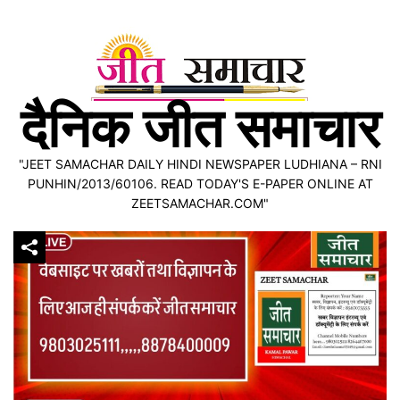
Skip
to
content
दैनिक जीत समाचार
"JEET SAMACHAR DAILY HINDI NEWSPAPER LUDHIANA – RNI
PUNHIN/2013/60106. READ TODAY'S E-PAPER ONLINE AT
ZEETSAMACHAR.COM"