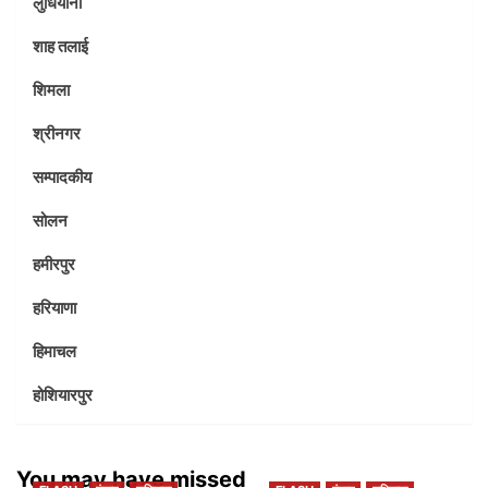
लुधियाना
शाह तलाई
शिमला
श्रीनगर
सम्पादकीय
सोलन
हमीरपुर
हरियाणा
हिमाचल
होशियारपुर
You may have missed