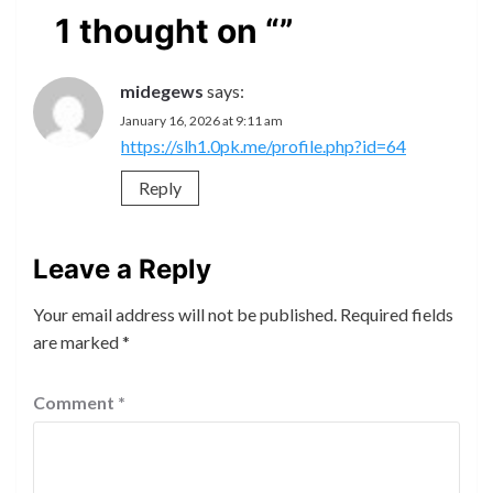
1 thought on “
”
midegews
says:
January 16, 2026 at 9:11 am
https://slh1.0pk.me/profile.php?id=64
Reply
Leave a Reply
Your email address will not be published.
Required fields
are marked
*
Comment
*