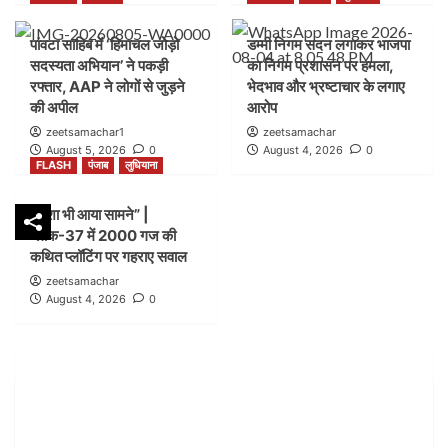
FLASH
पंजाब
लुधियाना
पांवटा साहिब में ‘हिमाचल जोड़ो
डम्मी निगम सदन लगाकर भाजपा
शिकायत के बाद भी लग गया शटर” |नगर निगम बिल्डिंग ब्रांच
सदस्यता अभियान’ ने पकड़ी
का निगम प्रशासन पर हमला,
जोन-सी ब्लॉक-21 में कार्रवाई पर उठे सवाल
2
रफ्तार, AAP ने लोगों से जुड़ने
भेदभाव और भ्रष्टाचार के लगाए
की अपील
आरोप
zeetsamachar1
zeetsamachar
FLASH
हिमाचल
August 5, 2026
0
August 4, 2026
0
पांवटा साहिब में ‘हिमाचल जोड़ो सदस्यता अभियान’ ने पकड़ी
FLASH
पंजाब
लुधियाना
रफ्तार, AAP ने लोगों से जुड़ने की अपील
3
नक्शा भी आया सामने” |
ब्लॉक-37 में 2000 गज की
FLASH
पंजाब
लुधियाना
कथित प्लॉटिंग पर गहराए सवाल
डम्मी निगम सदन लगाकर भाजपा का निगम प्रशासन पर हमला,
zeetsamachar
भेदभाव और भ्रष्टाचार के लगाए आरोप
August 4, 2026
0
4
FLASH
पंजाब
लुधियाना
नक्शा भी आया सामने” | ब्लॉक-37 में 2000 गज की कथित
प्लॉटिंग पर गहराए सवाल
5