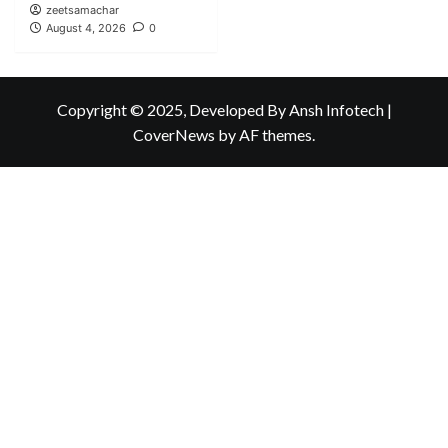
zeetsamachar
August 4, 2026
0
Copyright © 2025, Developed By Ansh Infotech
|
CoverNews
by AF themes.