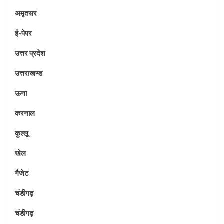
अमृतसर
ई-पेपर
उत्तर प्रदेश
उत्तराखण्ड
ऊना
करनाल
कुल्लू
खेल
गैजेट
चंडीगढ़
चंडीगढ़