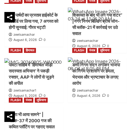
FLASH
पंजाब
लुधियाना
FLASH
पंजाब
लुधियाना
45 पार्षदों का प्रस्ताव हाईकोर्ट के
शिकायत के बाद भी लग गया शटर”
रिकॉर्ड पर लिया गया, 7 अगस्त को
|नगर निगम बिल्डिंग ब्रांच जोन-
होगी सुनवाई: गौरव भट्टी
सी ब्लॉक-21 में कार्रवाई पर उठे
सवाल
zeetsamachar
August 6, 2026
0
zeetsamachar
August 6, 2026
0
FLASH
हिमाचल
FLASH
पंजाब
लुधियाना
पांवटा साहिब में ‘हिमाचल जोड़ो
डम्मी निगम सदन लगाकर भाजपा
सदस्यता अभियान’ ने पकड़ी
का निगम प्रशासन पर हमला,
रफ्तार, AAP ने लोगों से जुड़ने
भेदभाव और भ्रष्टाचार के लगाए
की अपील
आरोप
zeetsamachar1
zeetsamachar
August 5, 2026
0
August 4, 2026
0
FLASH
पंजाब
लुधियाना
नक्शा भी आया सामने” |
ब्लॉक-37 में 2000 गज की
कथित प्लॉटिंग पर गहराए सवाल