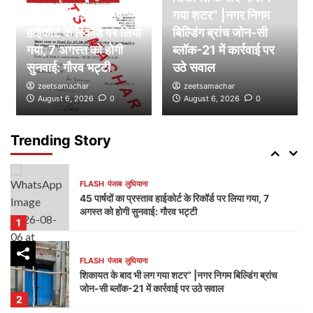
45 पार्षदों का प्रस्ताव
गया शटर” |नगर निगम
हाईकोर्ट के रिकॉर्ड पर लिया
FLASH
पंजाब
लुधियाना
बिल्डिंग ब्रांच जोन-सी
डम्मी निगम सदन लगाकर भाजपा का निगम प्रशासन पर हमला,
गया, 7 अगस्त को होगी
ब्लॉक-21 में कार्रवाई पर
भेदभाव और भ्रष्टाचार के लगाए आरोप
सुनवाई: गौरव भट्टी
उठे सवाल
4
zeetsamachar
zeetsamachar
August 6, 2026
0
August 6, 2026
0
FLASH
पंजाब
लुधियाना
नक्शा भी आया सामने” | ब्लॉक-37 में 2000 गज की कथित
प्लॉटिंग पर गहराए सवाल
Trending Story
5
FLASH
पंजाब
लुधियाना
45 पार्षदों का प्रस्ताव हाईकोर्ट के रिकॉर्ड पर लिया गया, 7
अगस्त को होगी सुनवाई: गौरव भट्टी
1
FLASH
पंजाब
लुधियाना
शिकायत के बाद भी लग गया शटर” |नगर निगम बिल्डिंग ब्रांच
जोन-सी ब्लॉक-21 में कार्रवाई पर उठे सवाल
2