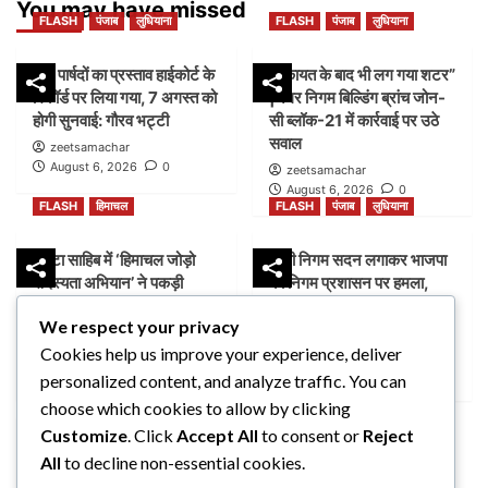
You may have missed
FLASH
पंजाब
लुधियाना
FLASH
पंजाब
लुधियाना
45 पार्षदों का प्रस्ताव हाईकोर्ट के
शिकायत के बाद भी लग गया शटर”
रिकॉर्ड पर लिया गया, 7 अगस्त को
|नगर निगम बिल्डिंग ब्रांच जोन-
होगी सुनवाई: गौरव भट्टी
सी ब्लॉक-21 में कार्रवाई पर उठे
सवाल
zeetsamachar
August 6, 2026
0
zeetsamachar
August 6, 2026
0
FLASH
हिमाचल
FLASH
पंजाब
लुधियाना
पांवटा साहिब में ‘हिमाचल जोड़ो
डम्मी निगम सदन लगाकर भाजपा
सदस्यता अभियान’ ने पकड़ी
का निगम प्रशासन पर हमला,
रफ्तार, AAP ने लोगों से जुड़ने
भेदभाव और भ्रष्टाचार के लगाए
We respect your privacy
की अपील
आरोप
Cookies help us improve your experience, deliver
zeetsamachar1
zeetsamachar
August 5, 2026
0
August 4, 2026
0
personalized content, and analyze traffic. You can
FLASH
पंजाब
लुधियाना
choose which cookies to allow by clicking
Customize
. Click
Accept All
to consent or
Reject
नक्शा भी आया सामने” |
All
to decline non-essential cookies.
ब्लॉक-37 में 2000 गज की