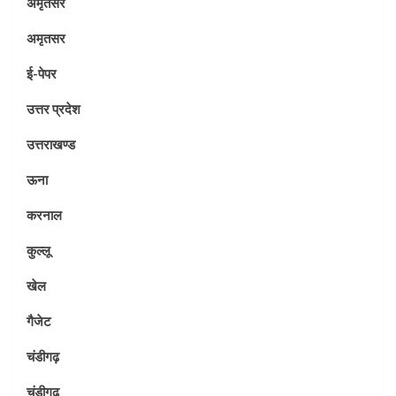
अमृतसर
अमृतसर
ई-पेपर
उत्तर प्रदेश
उत्तराखण्ड
ऊना
करनाल
कुल्लू
खेल
गैजेट
चंडीगढ़
चंडीगढ़