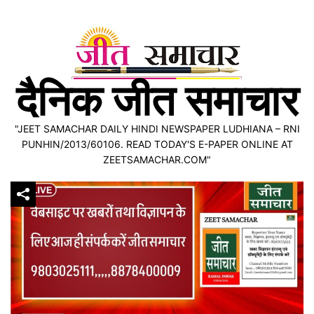
Skip
to
content
दैनिक जीत समाचार
"JEET SAMACHAR DAILY HINDI NEWSPAPER LUDHIANA – RNI
PUNHIN/2013/60106. READ TODAY'S E-PAPER ONLINE AT
ZEETSAMACHAR.COM"