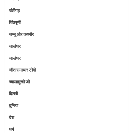
चंडीगढ़
चिंतपूर्णी
जम्मू और कश्मीर
जालंधर
जालंधर
जीत समाचार टीवी
ज्वालामुखी जी
दिल्ली
दुनिया
देश
धर्म