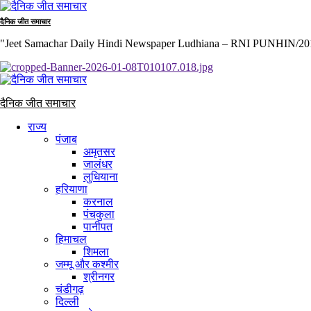
Skip
to
दैनिक जीत समाचार
content
"Jeet Samachar Daily Hindi Newspaper Ludhiana – RNI PUNHIN/2013/
Primary
Menu
दैनिक जीत समाचार
राज्य
पंजाब
अमृतसर
जालंधर
लुधियाना
हरियाणा
करनाल
पंचकुला
पानीपत
हिमाचल
शिमला
जम्मू और कश्मीर
श्रीनगर
चंडीगढ़
दिल्ली