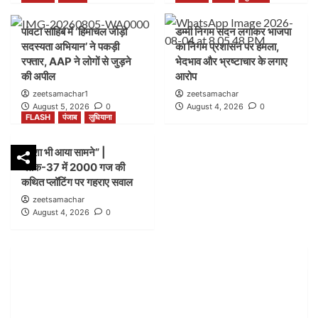
FLASH
पंजाब
लुधियाना
पांवटा साहिब में ‘हिमाचल जोड़ो
डम्मी निगम सदन लगाकर भाजपा
शिकायत के बाद भी लग गया शटर” |नगर निगम बिल्डिंग ब्रांच
सदस्यता अभियान’ ने पकड़ी
का निगम प्रशासन पर हमला,
जोन-सी ब्लॉक-21 में कार्रवाई पर उठे सवाल
2
रफ्तार, AAP ने लोगों से जुड़ने
भेदभाव और भ्रष्टाचार के लगाए
की अपील
आरोप
zeetsamachar1
zeetsamachar
FLASH
हिमाचल
August 5, 2026
0
August 4, 2026
0
पांवटा साहिब में ‘हिमाचल जोड़ो सदस्यता अभियान’ ने पकड़ी
FLASH
पंजाब
लुधियाना
रफ्तार, AAP ने लोगों से जुड़ने की अपील
3
नक्शा भी आया सामने” |
ब्लॉक-37 में 2000 गज की
FLASH
पंजाब
लुधियाना
कथित प्लॉटिंग पर गहराए सवाल
डम्मी निगम सदन लगाकर भाजपा का निगम प्रशासन पर हमला,
zeetsamachar
भेदभाव और भ्रष्टाचार के लगाए आरोप
August 4, 2026
0
4
FLASH
पंजाब
लुधियाना
नक्शा भी आया सामने” | ब्लॉक-37 में 2000 गज की कथित
प्लॉटिंग पर गहराए सवाल
5