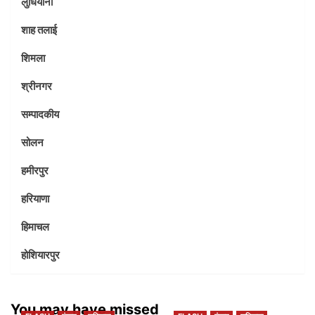
लुधियाना
शाह तलाई
शिमला
श्रीनगर
सम्पादकीय
सोलन
हमीरपुर
हरियाणा
हिमाचल
होशियारपुर
You may have missed