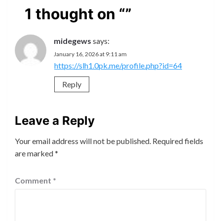
1 thought on “
”
midegews
says:
January 16, 2026 at 9:11 am
https://slh1.0pk.me/profile.php?id=64
Reply
Leave a Reply
Your email address will not be published.
Required fields
are marked
*
Comment
*