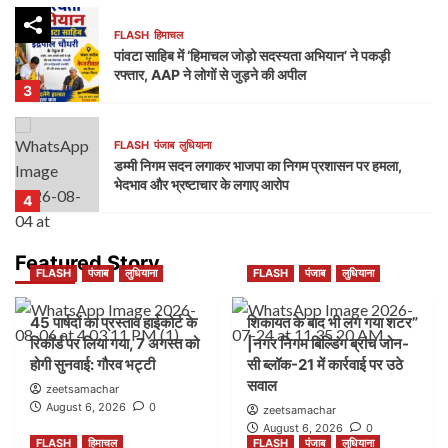
FLASH
हिमाचल
पांवटा साहिब में ‘हिमाचल जोड़ो सदस्यता अभियान’ ने पकड़ी
रफ्तार, AAP ने लोगों से जुड़ने की अपील
3
FLASH
पंजाब
लुधियाना
डम्मी निगम सदन लगाकर भाजपा का निगम प्रशासन पर हमला,
भेदभाव और भ्रष्टाचार के लगाए आरोप
4
FLASH
पंजाब
लुधियाना
Featured Story
FLASH
पंजाब
लुधियाना
FLASH
पंजाब
लुधियाना
नक्शा भी आया सामने” | ब्लॉक-37 में 2000 गज की कथित
प्लॉटिंग पर गहराए सवाल
5
45 पार्षदों का प्रस्ताव हाईकोर्ट के
शिकायत के बाद भी लग गया शटर”
रिकॉर्ड पर लिया गया, 7 अगस्त को
|नगर निगम बिल्डिंग ब्रांच जोन-
होगी सुनवाई: गौरव भट्टी
सी ब्लॉक-21 में कार्रवाई पर उठे
FLASH
पंजाब
लुधियाना
सवाल
45 पार्षदों का प्रस्ताव हाईकोर्ट के रिकॉर्ड पर लिया गया, 7
zeetsamachar
अगस्त को होगी सुनवाई: गौरव भट्टी
August 6, 2026
0
zeetsamachar
1
August 6, 2026
0
FLASH
हिमाचल
FLASH
पंजाब
लुधियाना