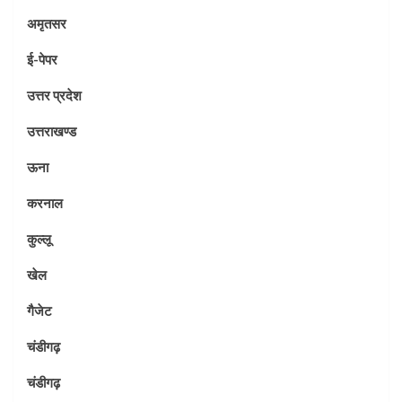
अमृतसर
ई-पेपर
उत्तर प्रदेश
उत्तराखण्ड
ऊना
करनाल
कुल्लू
खेल
गैजेट
चंडीगढ़
चंडीगढ़