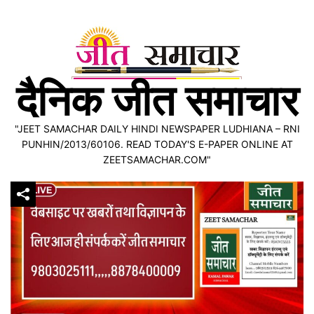
Skip
to
content
दैनिक जीत समाचार
"JEET SAMACHAR DAILY HINDI NEWSPAPER LUDHIANA – RNI
PUNHIN/2013/60106. READ TODAY'S E-PAPER ONLINE AT
ZEETSAMACHAR.COM"