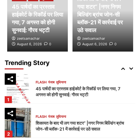
45 पार्षदों का प्रस्ताव
गया शटर” |नगर निगम
हाईकोर्ट के रिकॉर्ड पर लिया
FLASH
पंजाब
लुधियाना
बिल्डिंग ब्रांच जोन-सी
डम्मी निगम सदन लगाकर भाजपा का निगम प्रशासन पर हमला,
गया, 7 अगस्त को होगी
ब्लॉक-21 में कार्रवाई पर
भेदभाव और भ्रष्टाचार के लगाए आरोप
सुनवाई: गौरव भट्टी
उठे सवाल
4
zeetsamachar
zeetsamachar
August 6, 2026
0
August 6, 2026
0
FLASH
पंजाब
लुधियाना
नक्शा भी आया सामने” | ब्लॉक-37 में 2000 गज की कथित
प्लॉटिंग पर गहराए सवाल
Trending Story
5
FLASH
पंजाब
लुधियाना
45 पार्षदों का प्रस्ताव हाईकोर्ट के रिकॉर्ड पर लिया गया, 7
अगस्त को होगी सुनवाई: गौरव भट्टी
1
FLASH
पंजाब
लुधियाना
शिकायत के बाद भी लग गया शटर” |नगर निगम बिल्डिंग ब्रांच
जोन-सी ब्लॉक-21 में कार्रवाई पर उठे सवाल
2