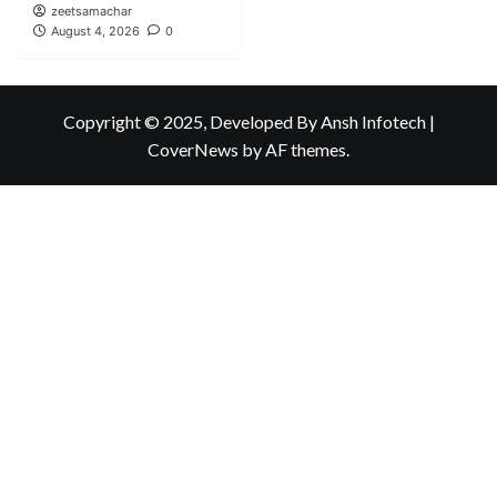
zeetsamachar
August 4, 2026
0
Copyright © 2025, Developed By Ansh Infotech
|
CoverNews
by AF themes.