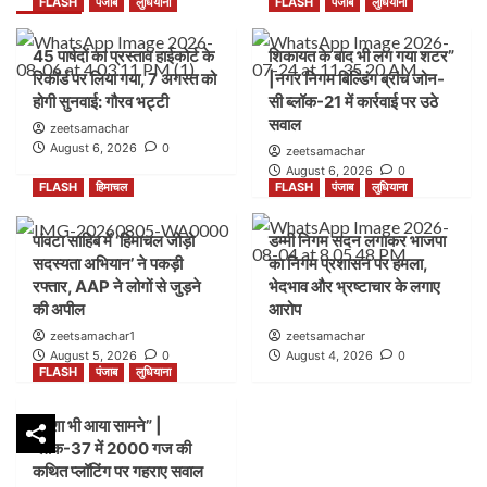
FLASH
पंजाब
लुधियाना
FLASH
पंजाब
लुधियाना
45 पार्षदों का प्रस्ताव हाईकोर्ट के
शिकायत के बाद भी लग गया शटर”
रिकॉर्ड पर लिया गया, 7 अगस्त को
|नगर निगम बिल्डिंग ब्रांच जोन-
होगी सुनवाई: गौरव भट्टी
सी ब्लॉक-21 में कार्रवाई पर उठे
सवाल
zeetsamachar
August 6, 2026
0
zeetsamachar
August 6, 2026
0
FLASH
हिमाचल
FLASH
पंजाब
लुधियाना
पांवटा साहिब में ‘हिमाचल जोड़ो
डम्मी निगम सदन लगाकर भाजपा
सदस्यता अभियान’ ने पकड़ी
का निगम प्रशासन पर हमला,
रफ्तार, AAP ने लोगों से जुड़ने
भेदभाव और भ्रष्टाचार के लगाए
की अपील
आरोप
zeetsamachar1
zeetsamachar
August 5, 2026
0
August 4, 2026
0
FLASH
पंजाब
लुधियाना
नक्शा भी आया सामने” |
ब्लॉक-37 में 2000 गज की
कथित प्लॉटिंग पर गहराए सवाल