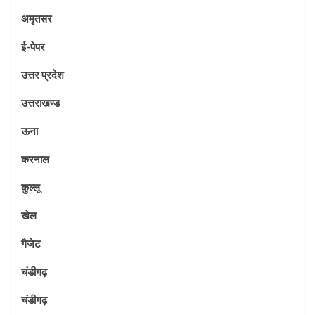
अमृतसर
ई-पेपर
उत्तर प्रदेश
उत्तराखण्ड
ऊना
करनाल
कुल्लू
खेल
गैजेट
चंडीगढ़
चंडीगढ़