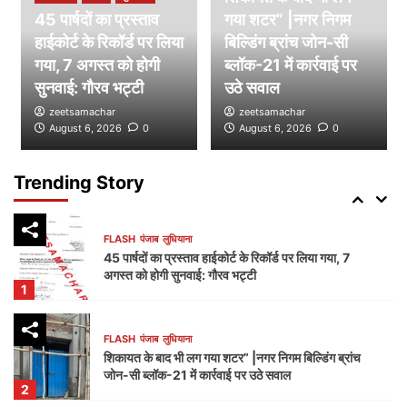
45 पार्षदों का प्रस्ताव
गया शटर” |नगर निगम
हाईकोर्ट के रिकॉर्ड पर लिया
FLASH
पंजाब
लुधियाना
बिल्डिंग ब्रांच जोन-सी
डम्मी निगम सदन लगाकर भाजपा का निगम प्रशासन पर हमला,
गया, 7 अगस्त को होगी
ब्लॉक-21 में कार्रवाई पर
भेदभाव और भ्रष्टाचार के लगाए आरोप
सुनवाई: गौरव भट्टी
उठे सवाल
4
zeetsamachar
zeetsamachar
August 6, 2026
0
August 6, 2026
0
FLASH
पंजाब
लुधियाना
नक्शा भी आया सामने” | ब्लॉक-37 में 2000 गज की कथित
प्लॉटिंग पर गहराए सवाल
Trending Story
5
FLASH
पंजाब
लुधियाना
45 पार्षदों का प्रस्ताव हाईकोर्ट के रिकॉर्ड पर लिया गया, 7
अगस्त को होगी सुनवाई: गौरव भट्टी
1
FLASH
पंजाब
लुधियाना
शिकायत के बाद भी लग गया शटर” |नगर निगम बिल्डिंग ब्रांच
जोन-सी ब्लॉक-21 में कार्रवाई पर उठे सवाल
2