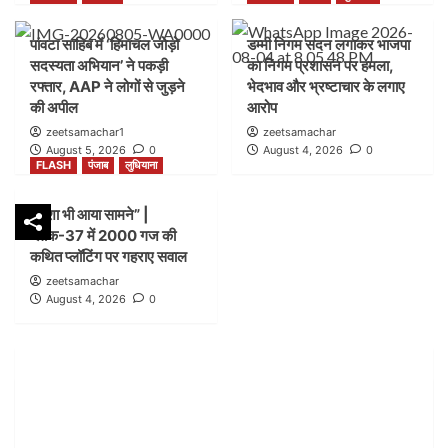
FLASH
पंजाब
लुधियाना
पांवटा साहिब में ‘हिमाचल जोड़ो
डम्मी निगम सदन लगाकर भाजपा
शिकायत के बाद भी लग गया शटर” |नगर निगम बिल्डिंग ब्रांच
सदस्यता अभियान’ ने पकड़ी
का निगम प्रशासन पर हमला,
जोन-सी ब्लॉक-21 में कार्रवाई पर उठे सवाल
2
रफ्तार, AAP ने लोगों से जुड़ने
भेदभाव और भ्रष्टाचार के लगाए
की अपील
आरोप
zeetsamachar1
zeetsamachar
FLASH
हिमाचल
August 5, 2026
0
August 4, 2026
0
पांवटा साहिब में ‘हिमाचल जोड़ो सदस्यता अभियान’ ने पकड़ी
FLASH
पंजाब
लुधियाना
रफ्तार, AAP ने लोगों से जुड़ने की अपील
3
नक्शा भी आया सामने” |
ब्लॉक-37 में 2000 गज की
FLASH
पंजाब
लुधियाना
कथित प्लॉटिंग पर गहराए सवाल
डम्मी निगम सदन लगाकर भाजपा का निगम प्रशासन पर हमला,
zeetsamachar
भेदभाव और भ्रष्टाचार के लगाए आरोप
August 4, 2026
0
4
FLASH
पंजाब
लुधियाना
नक्शा भी आया सामने” | ब्लॉक-37 में 2000 गज की कथित
प्लॉटिंग पर गहराए सवाल
5