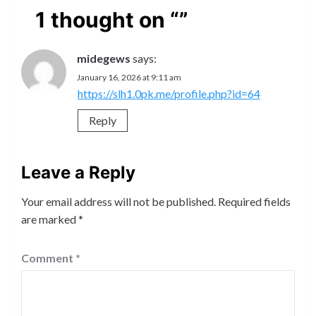
1 thought on “
”
midegews
says:
January 16, 2026 at 9:11 am
https://slh1.0pk.me/profile.php?id=64
Reply
Leave a Reply
Your email address will not be published.
Required fields
are marked
*
Comment
*