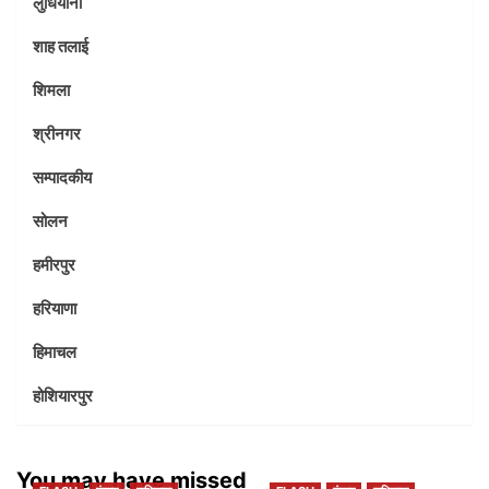
लुधियाना
शाह तलाई
शिमला
श्रीनगर
सम्पादकीय
सोलन
हमीरपुर
हरियाणा
हिमाचल
होशियारपुर
You may have missed