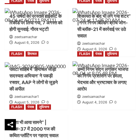
FLASH
पंजाब
लुधियाना
FLASH
पंजाब
लुधियाना
45 पार्षदों का प्रस्ताव हाईकोर्ट के
शिकायत के बाद भी लग गया शटर”
रिकॉर्ड पर लिया गया, 7 अगस्त को
|नगर निगम बिल्डिंग ब्रांच जोन-
होगी सुनवाई: गौरव भट्टी
सी ब्लॉक-21 में कार्रवाई पर उठे
सवाल
zeetsamachar
August 6, 2026
0
zeetsamachar
August 6, 2026
0
FLASH
हिमाचल
FLASH
पंजाब
लुधियाना
पांवटा साहिब में ‘हिमाचल जोड़ो
डम्मी निगम सदन लगाकर भाजपा
सदस्यता अभियान’ ने पकड़ी
का निगम प्रशासन पर हमला,
रफ्तार, AAP ने लोगों से जुड़ने
भेदभाव और भ्रष्टाचार के लगाए
की अपील
आरोप
zeetsamachar1
zeetsamachar
August 5, 2026
0
August 4, 2026
0
FLASH
पंजाब
लुधियाना
नक्शा भी आया सामने” |
ब्लॉक-37 में 2000 गज की
कथित प्लॉटिंग पर गहराए सवाल