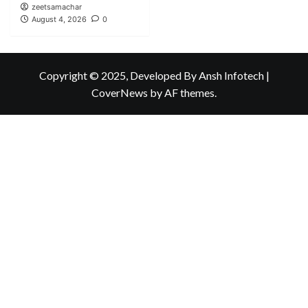
zeetsamachar
August 4, 2026
0
Copyright © 2025, Developed By Ansh Infotech
|
CoverNews
by AF themes.