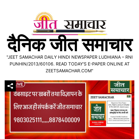
Skip
to
content
दैनिक जीत समाचार
"JEET SAMACHAR DAILY HINDI NEWSPAPER LUDHIANA – RNI
PUNHIN/2013/60106. READ TODAY'S E-PAPER ONLINE AT
ZEETSAMACHAR.COM"