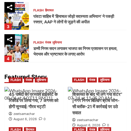
FLASH
हिमाचल
पांवटा साहिब में ‘हिमाचल जोड़ो सदस्यता अभियान’ ने पकड़ी
रफ्तार, AAP ने लोगों से जुड़ने की अपील
3
FLASH
पंजाब
लुधियाना
डम्मी निगम सदन लगाकर भाजपा का निगम प्रशासन पर हमला,
भेदभाव और भ्रष्टाचार के लगाए आरोप
4
FLASH
पंजाब
लुधियाना
Featured Story
FLASH
पंजाब
लुधियाना
FLASH
पंजाब
लुधियाना
नक्शा भी आया सामने” | ब्लॉक-37 में 2000 गज की कथित
प्लॉटिंग पर गहराए सवाल
5
45 पार्षदों का प्रस्ताव हाईकोर्ट के
शिकायत के बाद भी लग गया शटर”
रिकॉर्ड पर लिया गया, 7 अगस्त को
|नगर निगम बिल्डिंग ब्रांच जोन-
होगी सुनवाई: गौरव भट्टी
सी ब्लॉक-21 में कार्रवाई पर उठे
FLASH
पंजाब
लुधियाना
सवाल
45 पार्षदों का प्रस्ताव हाईकोर्ट के रिकॉर्ड पर लिया गया, 7
zeetsamachar
अगस्त को होगी सुनवाई: गौरव भट्टी
August 6, 2026
0
zeetsamachar
1
August 6, 2026
0
FLASH
हिमाचल
FLASH
पंजाब
लुधियाना