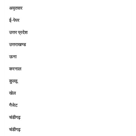
अमृतसर
ई-पेपर
उत्तर प्रदेश
उत्तराखण्ड
ऊना
करनाल
कुल्लू
खेल
गैजेट
चंडीगढ़
चंडीगढ़