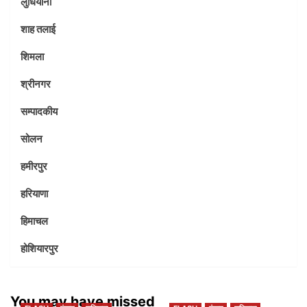
लुधियाना
शाह तलाई
शिमला
श्रीनगर
सम्पादकीय
सोलन
हमीरपुर
हरियाणा
हिमाचल
होशियारपुर
You may have missed