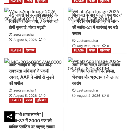
FLASH
पंजाब
लुधियाना
FLASH
पंजाब
लुधियाना
45 पार्षदों का प्रस्ताव हाईकोर्ट के
शिकायत के बाद भी लग गया शटर”
रिकॉर्ड पर लिया गया, 7 अगस्त को
|नगर निगम बिल्डिंग ब्रांच जोन-
होगी सुनवाई: गौरव भट्टी
सी ब्लॉक-21 में कार्रवाई पर उठे
सवाल
zeetsamachar
August 6, 2026
0
zeetsamachar
August 6, 2026
0
FLASH
हिमाचल
FLASH
पंजाब
लुधियाना
पांवटा साहिब में ‘हिमाचल जोड़ो
डम्मी निगम सदन लगाकर भाजपा
सदस्यता अभियान’ ने पकड़ी
का निगम प्रशासन पर हमला,
रफ्तार, AAP ने लोगों से जुड़ने
भेदभाव और भ्रष्टाचार के लगाए
की अपील
आरोप
zeetsamachar1
zeetsamachar
August 5, 2026
0
August 4, 2026
0
FLASH
पंजाब
लुधियाना
नक्शा भी आया सामने” |
ब्लॉक-37 में 2000 गज की
कथित प्लॉटिंग पर गहराए सवाल