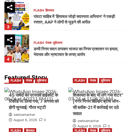
FLASH
हिमाचल
पांवटा साहिब में ‘हिमाचल जोड़ो सदस्यता अभियान’ ने पकड़ी
रफ्तार, AAP ने लोगों से जुड़ने की अपील
3
FLASH
पंजाब
लुधियाना
डम्मी निगम सदन लगाकर भाजपा का निगम प्रशासन पर हमला,
भेदभाव और भ्रष्टाचार के लगाए आरोप
4
FLASH
पंजाब
लुधियाना
Featured Story
FLASH
पंजाब
लुधियाना
FLASH
पंजाब
लुधियाना
नक्शा भी आया सामने” | ब्लॉक-37 में 2000 गज की कथित
प्लॉटिंग पर गहराए सवाल
5
45 पार्षदों का प्रस्ताव हाईकोर्ट के
शिकायत के बाद भी लग गया शटर”
रिकॉर्ड पर लिया गया, 7 अगस्त को
|नगर निगम बिल्डिंग ब्रांच जोन-
होगी सुनवाई: गौरव भट्टी
सी ब्लॉक-21 में कार्रवाई पर उठे
FLASH
पंजाब
लुधियाना
सवाल
45 पार्षदों का प्रस्ताव हाईकोर्ट के रिकॉर्ड पर लिया गया, 7
zeetsamachar
अगस्त को होगी सुनवाई: गौरव भट्टी
August 6, 2026
0
zeetsamachar
1
August 6, 2026
0
FLASH
हिमाचल
FLASH
पंजाब
लुधियाना