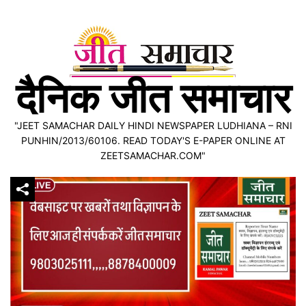
Skip
to
content
दैनिक जीत समाचार
"JEET SAMACHAR DAILY HINDI NEWSPAPER LUDHIANA – RNI
PUNHIN/2013/60106. READ TODAY'S E-PAPER ONLINE AT
ZEETSAMACHAR.COM"