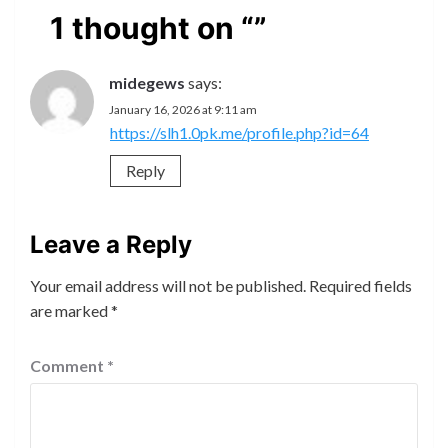
1 thought on “
”
midegews
says:
January 16, 2026 at 9:11 am
https://slh1.0pk.me/profile.php?id=64
Reply
Leave a Reply
Your email address will not be published.
Required fields
are marked
*
Comment
*