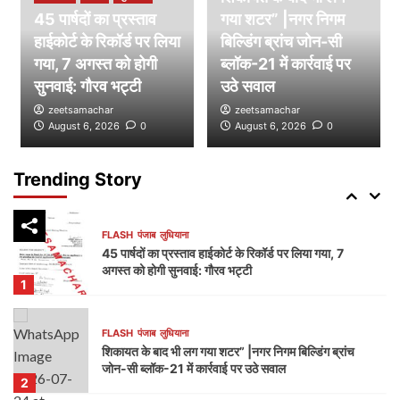
45 पार्षदों का प्रस्ताव
गया शटर” |नगर निगम
हाईकोर्ट के रिकॉर्ड पर लिया
FLASH
पंजाब
लुधियाना
बिल्डिंग ब्रांच जोन-सी
डम्मी निगम सदन लगाकर भाजपा का निगम प्रशासन पर हमला,
गया, 7 अगस्त को होगी
ब्लॉक-21 में कार्रवाई पर
भेदभाव और भ्रष्टाचार के लगाए आरोप
सुनवाई: गौरव भट्टी
उठे सवाल
4
zeetsamachar
zeetsamachar
August 6, 2026
0
August 6, 2026
0
FLASH
पंजाब
लुधियाना
नक्शा भी आया सामने” | ब्लॉक-37 में 2000 गज की कथित
प्लॉटिंग पर गहराए सवाल
Trending Story
5
FLASH
पंजाब
लुधियाना
45 पार्षदों का प्रस्ताव हाईकोर्ट के रिकॉर्ड पर लिया गया, 7
अगस्त को होगी सुनवाई: गौरव भट्टी
1
FLASH
पंजाब
लुधियाना
शिकायत के बाद भी लग गया शटर” |नगर निगम बिल्डिंग ब्रांच
जोन-सी ब्लॉक-21 में कार्रवाई पर उठे सवाल
2