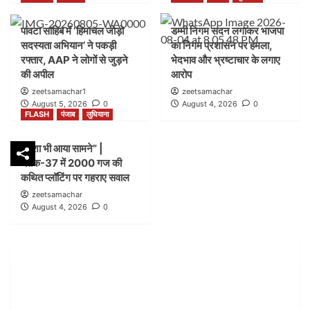
FLASH
पंजाब
लुधियाना
पांवटा साहिब में ‘हिमाचल जोड़ो
डम्मी निगम सदन लगाकर भाजपा
शिकायत के बाद भी लग गया शटर” |नगर निगम बिल्डिंग ब्रांच
सदस्यता अभियान’ ने पकड़ी
का निगम प्रशासन पर हमला,
जोन-सी ब्लॉक-21 में कार्रवाई पर उठे सवाल
2
रफ्तार, AAP ने लोगों से जुड़ने
भेदभाव और भ्रष्टाचार के लगाए
की अपील
आरोप
zeetsamachar1
zeetsamachar
FLASH
हिमाचल
August 5, 2026
0
August 4, 2026
0
पांवटा साहिब में ‘हिमाचल जोड़ो सदस्यता अभियान’ ने पकड़ी
FLASH
पंजाब
लुधियाना
रफ्तार, AAP ने लोगों से जुड़ने की अपील
3
नक्शा भी आया सामने” |
ब्लॉक-37 में 2000 गज की
FLASH
पंजाब
लुधियाना
कथित प्लॉटिंग पर गहराए सवाल
डम्मी निगम सदन लगाकर भाजपा का निगम प्रशासन पर हमला,
zeetsamachar
भेदभाव और भ्रष्टाचार के लगाए आरोप
August 4, 2026
0
4
FLASH
पंजाब
लुधियाना
नक्शा भी आया सामने” | ब्लॉक-37 में 2000 गज की कथित
प्लॉटिंग पर गहराए सवाल
5