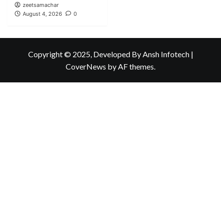
zeetsamachar
August 4, 2026
0
Copyright © 2025, Developed By Ansh Infotech
|
CoverNews
by AF themes.