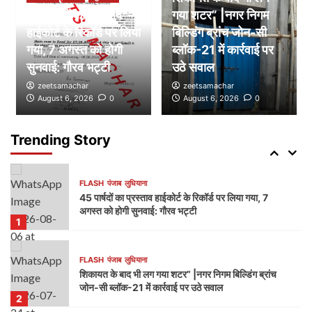
45 पार्षदों का प्रस्ताव
गया शटर” |नगर निगम
हाईकोर्ट के रिकॉर्ड पर लिया
FLASH
पंजाब
लुधियाना
बिल्डिंग ब्रांच जोन-सी
डम्मी निगम सदन लगाकर भाजपा का निगम प्रशासन पर हमला,
गया, 7 अगस्त को होगी
ब्लॉक-21 में कार्रवाई पर
भेदभाव और भ्रष्टाचार के लगाए आरोप
सुनवाई: गौरव भट्टी
उठे सवाल
4
zeetsamachar
zeetsamachar
August 6, 2026
0
August 6, 2026
0
FLASH
पंजाब
लुधियाना
नक्शा भी आया सामने” | ब्लॉक-37 में 2000 गज की कथित
प्लॉटिंग पर गहराए सवाल
Trending Story
5
FLASH
पंजाब
लुधियाना
45 पार्षदों का प्रस्ताव हाईकोर्ट के रिकॉर्ड पर लिया गया, 7
अगस्त को होगी सुनवाई: गौरव भट्टी
1
FLASH
पंजाब
लुधियाना
शिकायत के बाद भी लग गया शटर” |नगर निगम बिल्डिंग ब्रांच
जोन-सी ब्लॉक-21 में कार्रवाई पर उठे सवाल
2