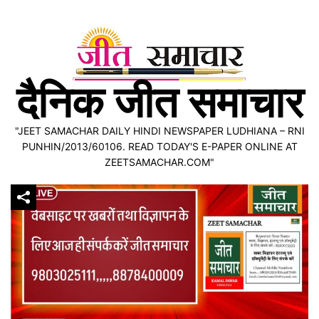
Skip
to
content
दैनिक जीत समाचार
"JEET SAMACHAR DAILY HINDI NEWSPAPER LUDHIANA – RNI
PUNHIN/2013/60106. READ TODAY'S E-PAPER ONLINE AT
ZEETSAMACHAR.COM"