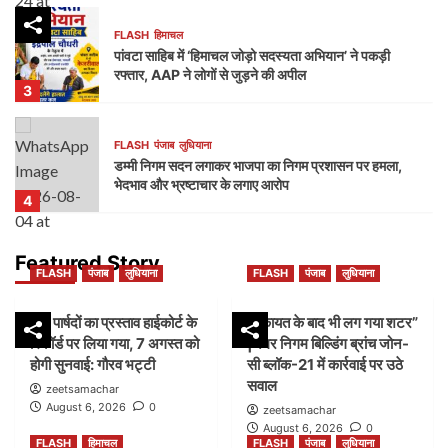
FLASH
हिमाचल
पांवटा साहिब में ‘हिमाचल जोड़ो सदस्यता अभियान’ ने पकड़ी
रफ्तार, AAP ने लोगों से जुड़ने की अपील
3
FLASH
पंजाब
लुधियाना
डम्मी निगम सदन लगाकर भाजपा का निगम प्रशासन पर हमला,
भेदभाव और भ्रष्टाचार के लगाए आरोप
4
FLASH
पंजाब
लुधियाना
Featured Story
FLASH
पंजाब
लुधियाना
FLASH
पंजाब
लुधियाना
नक्शा भी आया सामने” | ब्लॉक-37 में 2000 गज की कथित
प्लॉटिंग पर गहराए सवाल
5
45 पार्षदों का प्रस्ताव हाईकोर्ट के
शिकायत के बाद भी लग गया शटर”
रिकॉर्ड पर लिया गया, 7 अगस्त को
|नगर निगम बिल्डिंग ब्रांच जोन-
होगी सुनवाई: गौरव भट्टी
सी ब्लॉक-21 में कार्रवाई पर उठे
FLASH
पंजाब
लुधियाना
सवाल
45 पार्षदों का प्रस्ताव हाईकोर्ट के रिकॉर्ड पर लिया गया, 7
zeetsamachar
अगस्त को होगी सुनवाई: गौरव भट्टी
August 6, 2026
0
zeetsamachar
1
August 6, 2026
0
FLASH
हिमाचल
FLASH
पंजाब
लुधियाना