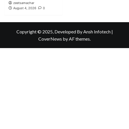
zeetsamachar
August 4, 2026
0
Copyright © 2025, Developed By Ansh Infotech
|
CoverNews
by AF themes.