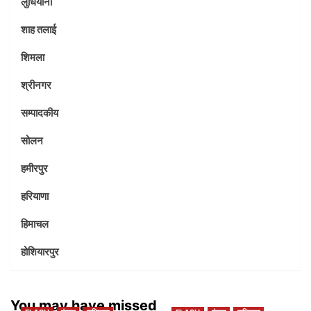
लुधियाना
शाह तलाई
शिमला
श्रीनगर
सम्पादकीय
सोलन
हमीरपुर
हरियाणा
हिमाचल
होशियारपुर
You may have missed