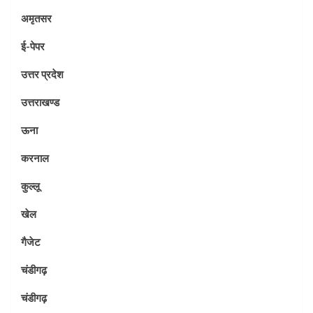
अमृतसर
ई-पेपर
उत्तर प्रदेश
उत्तराखण्ड
ऊना
करनाल
कुल्लू
खेल
गैजेट
चंडीगढ़
चंडीगढ़