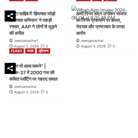
FLASH
पंजाब
लुधियाना
पांवटा साहिब में ‘हिमाचल जोड़ो
डम्मी निगम सदन लगाकर भाजपा
शिकायत के बाद भी लग गया शटर” |नगर निगम बिल्डिंग ब्रांच
सदस्यता अभियान’ ने पकड़ी
का निगम प्रशासन पर हमला,
जोन-सी ब्लॉक-21 में कार्रवाई पर उठे सवाल
2
रफ्तार, AAP ने लोगों से जुड़ने
भेदभाव और भ्रष्टाचार के लगाए
की अपील
आरोप
zeetsamachar1
zeetsamachar
FLASH
हिमाचल
August 5, 2026
0
August 4, 2026
0
पांवटा साहिब में ‘हिमाचल जोड़ो सदस्यता अभियान’ ने पकड़ी
FLASH
पंजाब
लुधियाना
रफ्तार, AAP ने लोगों से जुड़ने की अपील
3
नक्शा भी आया सामने” |
ब्लॉक-37 में 2000 गज की
FLASH
पंजाब
लुधियाना
कथित प्लॉटिंग पर गहराए सवाल
डम्मी निगम सदन लगाकर भाजपा का निगम प्रशासन पर हमला,
zeetsamachar
भेदभाव और भ्रष्टाचार के लगाए आरोप
August 4, 2026
0
4
FLASH
पंजाब
लुधियाना
नक्शा भी आया सामने” | ब्लॉक-37 में 2000 गज की कथित
प्लॉटिंग पर गहराए सवाल
5