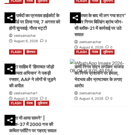
FLASH
पंजाब
लुधियाना
FLASH
पंजाब
लुधियाना
45 पार्षदों का प्रस्ताव हाईकोर्ट के
शिकायत के बाद भी लग गया शटर”
रिकॉर्ड पर लिया गया, 7 अगस्त को
|नगर निगम बिल्डिंग ब्रांच जोन-
होगी सुनवाई: गौरव भट्टी
सी ब्लॉक-21 में कार्रवाई पर उठे
सवाल
zeetsamachar
August 6, 2026
0
zeetsamachar
August 6, 2026
0
FLASH
हिमाचल
FLASH
पंजाब
लुधियाना
पांवटा साहिब में ‘हिमाचल जोड़ो
डम्मी निगम सदन लगाकर भाजपा
सदस्यता अभियान’ ने पकड़ी
का निगम प्रशासन पर हमला,
रफ्तार, AAP ने लोगों से जुड़ने
भेदभाव और भ्रष्टाचार के लगाए
की अपील
आरोप
zeetsamachar1
zeetsamachar
August 5, 2026
0
August 4, 2026
0
FLASH
पंजाब
लुधियाना
नक्शा भी आया सामने” |
ब्लॉक-37 में 2000 गज की
कथित प्लॉटिंग पर गहराए सवाल