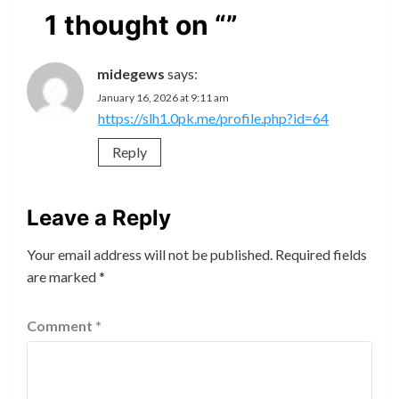
1 thought on “
”
midegews
says:
January 16, 2026 at 9:11 am
https://slh1.0pk.me/profile.php?id=64
Reply
Leave a Reply
Your email address will not be published.
Required fields
are marked
*
Comment
*