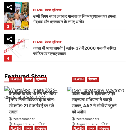
FLASH
पंजाब
लुधियाना
डम्मी निगम सदन लगाकर भाजपा का निगम प्रशासन पर हमला,
भेदभाव और भ्रष्टाचार के लगाए आरोप
3
FLASH
पंजाब
लुधियाना
नक्शा भी आया सामने” | ब्लॉक-37 में 2000 गज की कथित
प्लॉटिंग पर गहराए सवाल
4
FLASH
हिमाचल
Featured Story
FLASH
पंजाब
लुधियाना
FLASH
हिमाचल
जयसिंहपुर से ‘हिमाचल जोड़ो सदस्यता अभियान’ का आगाज़,
2027 में सरकार बनाने का दावा
5
शिकायत के बाद भी लग गया शटर”
पांवटा साहिब में ‘हिमाचल जोड़ो
|नगर निगम बिल्डिंग ब्रांच जोन-
सदस्यता अभियान’ ने पकड़ी
सी ब्लॉक-21 में कार्रवाई पर उठे
रफ्तार, AAP ने लोगों से जुड़ने
FLASH
पंजाब
लुधियाना
सवाल
की अपील
शिकायत के बाद भी लग गया शटर” |नगर निगम बिल्डिंग ब्रांच
जोन-सी ब्लॉक-21 में कार्रवाई पर उठे सवाल
zeetsamachar
zeetsamachar1
1
August 6, 2026
0
August 5, 2026
0
FLASH
पंजाब
लुधियाना
FLASH
पंजाब
लुधियाना