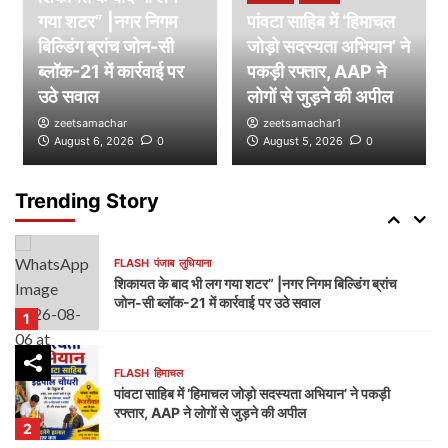
गया शटर” |नगर निगम
पांवटा साहिब में ‘हिमाचल
बिल्डिंग ब्रांच जोन-सी
FLASH
पंजाब
लुधियाना
जोड़ो सदस्यता अभियान’ ने
नक्शा भी आया सामने” | ब्लॉक-37 में 2000 गज की कथित
ब्लॉक-21 में कार्रवाई पर
पकड़ी रफ्तार, AAP ने
प्लॉटिंग पर गहराए सवाल
उठे सवाल
लोगों से जुड़ने की अपील
4
zeetsamachar
zeetsamachar1
August 6, 2026
0
August 5, 2026
0
FLASH
हिमाचल
जयसिंहपुर से ‘हिमाचल जोड़ो सदस्यता अभियान’ का आगाज़,
2027 में सरकार बनाने का दावा
Trending Story
5
FLASH
पंजाब
लुधियाना
शिकायत के बाद भी लग गया शटर” |नगर निगम बिल्डिंग ब्रांच
जोन-सी ब्लॉक-21 में कार्रवाई पर उठे सवाल
1
FLASH
हिमाचल
पांवटा साहिब में ‘हिमाचल जोड़ो सदस्यता अभियान’ ने पकड़ी
रफ्तार, AAP ने लोगों से जुड़ने की अपील
2