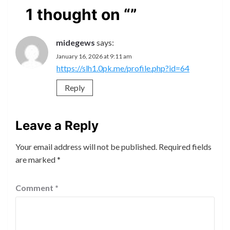
1 thought on “
”
midegews
says:
January 16, 2026 at 9:11 am
https://slh1.0pk.me/profile.php?id=64
Reply
Leave a Reply
Your email address will not be published.
Required fields
are marked
*
Comment
*