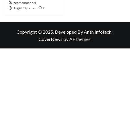
zeetsamachar1
August 4, 2026
0
Copyright © 2025, Developed By Ansh Infotech
|
CoverNews
by AF themes.