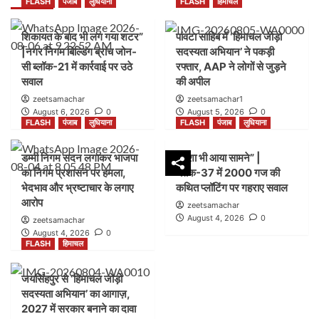
FLASH
पंजाब
लुधियाना
FLASH
हिमाचल
शिकायत के बाद भी लग गया शटर”
पांवटा साहिब में ‘हिमाचल जोड़ो
|नगर निगम बिल्डिंग ब्रांच जोन-
सदस्यता अभियान’ ने पकड़ी
सी ब्लॉक-21 में कार्रवाई पर उठे
रफ्तार, AAP ने लोगों से जुड़ने
सवाल
की अपील
zeetsamachar
zeetsamachar1
August 6, 2026
0
August 5, 2026
0
FLASH
पंजाब
लुधियाना
FLASH
पंजाब
लुधियाना
डम्मी निगम सदन लगाकर भाजपा
नक्शा भी आया सामने” |
का निगम प्रशासन पर हमला,
ब्लॉक-37 में 2000 गज की
भेदभाव और भ्रष्टाचार के लगाए
कथित प्लॉटिंग पर गहराए सवाल
आरोप
zeetsamachar
August 4, 2026
0
zeetsamachar
August 4, 2026
0
FLASH
हिमाचल
जयसिंहपुर से ‘हिमाचल जोड़ो
सदस्यता अभियान’ का आगाज़,
2027 में सरकार बनाने का दावा