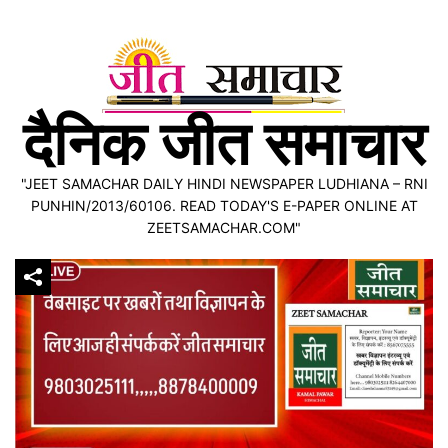
Skip
to
content
दैनिक जीत समाचार
"JEET SAMACHAR DAILY HINDI NEWSPAPER LUDHIANA – RNI
PUNHIN/2013/60106. READ TODAY'S E-PAPER ONLINE AT
ZEETSAMACHAR.COM"