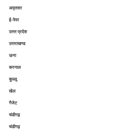
अमृतसर
ई-पेपर
उत्तर प्रदेश
उत्तराखण्ड
ऊना
करनाल
कुल्लू
खेल
गैजेट
चंडीगढ़
चंडीगढ़