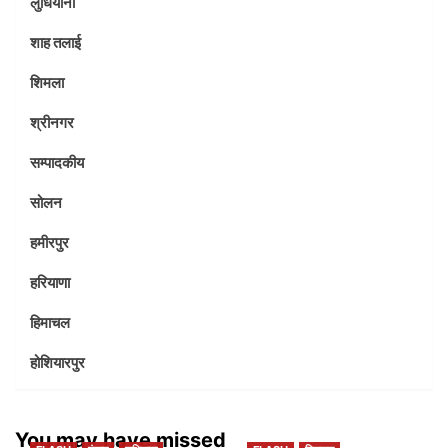
लुधियाना
शाह तलाई
शिमला
श्रीनगर
सम्पादकीय
सोलन
हमीरपुर
हरियाणा
हिमाचल
होशियारपुर
You may have missed