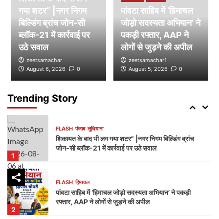
गया शटर” |नगर निगम
पांवटा साहिब में ‘हिमाचल
बिल्डिंग ब्रांच जोन-सी
FLASH
पंजाब
लुधियाना
जोड़ो सदस्यता अभियान’ ने
नक्शा भी आया सामने” | ब्लॉक-37 में 2000 गज की कथित
ब्लॉक-21 में कार्रवाई पर
पकड़ी रफ्तार, AAP ने
प्लॉटिंग पर गहराए सवाल
उठे सवाल
लोगों से जुड़ने की अपील
4
zeetsamachar
zeetsamachar1
August 6, 2026
0
August 5, 2026
0
FLASH
हिमाचल
जयसिंहपुर से ‘हिमाचल जोड़ो सदस्यता अभियान’ का आगाज़,
2027 में सरकार बनाने का दावा
Trending Story
5
FLASH
पंजाब
लुधियाना
शिकायत के बाद भी लग गया शटर” |नगर निगम बिल्डिंग ब्रांच
जोन-सी ब्लॉक-21 में कार्रवाई पर उठे सवाल
1
FLASH
हिमाचल
पांवटा साहिब में ‘हिमाचल जोड़ो सदस्यता अभियान’ ने पकड़ी
रफ्तार, AAP ने लोगों से जुड़ने की अपील
2