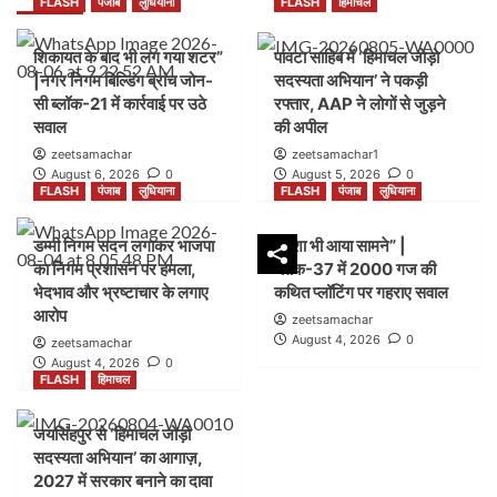
FLASH
पंजाब
लुधियाना
FLASH
हिमाचल
शिकायत के बाद भी लग गया शटर”
पांवटा साहिब में ‘हिमाचल जोड़ो
|नगर निगम बिल्डिंग ब्रांच जोन-
सदस्यता अभियान’ ने पकड़ी
सी ब्लॉक-21 में कार्रवाई पर उठे
रफ्तार, AAP ने लोगों से जुड़ने
सवाल
की अपील
zeetsamachar
zeetsamachar1
August 6, 2026
0
August 5, 2026
0
FLASH
पंजाब
लुधियाना
FLASH
पंजाब
लुधियाना
डम्मी निगम सदन लगाकर भाजपा
नक्शा भी आया सामने” |
का निगम प्रशासन पर हमला,
ब्लॉक-37 में 2000 गज की
भेदभाव और भ्रष्टाचार के लगाए
कथित प्लॉटिंग पर गहराए सवाल
आरोप
zeetsamachar
August 4, 2026
0
zeetsamachar
August 4, 2026
0
FLASH
हिमाचल
जयसिंहपुर से ‘हिमाचल जोड़ो
सदस्यता अभियान’ का आगाज़,
2027 में सरकार बनाने का दावा