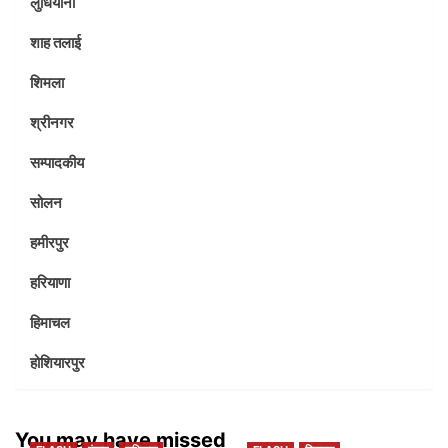
लुधियाना
शाह तलाई
शिमला
श्रीनगर
सम्पादकीय
सोलन
हमीरपुर
हरियाणा
हिमाचल
होशियारपुर
You may have missed