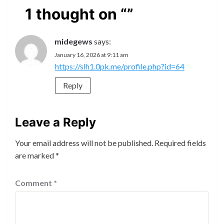
1 thought on “
”
midegews
says:
January 16, 2026 at 9:11 am
https://slh1.0pk.me/profile.php?id=64
Reply
Leave a Reply
Your email address will not be published.
Required fields
are marked
*
Comment
*