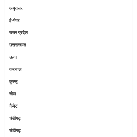
अमृतसर
ई-पेपर
उत्तर प्रदेश
उत्तराखण्ड
ऊना
करनाल
कुल्लू
खेल
गैजेट
चंडीगढ़
चंडीगढ़