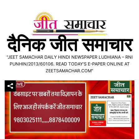
Skip
to
content
दैनिक जीत समाचार
"JEET SAMACHAR DAILY HINDI NEWSPAPER LUDHIANA – RNI
PUNHIN/2013/60106. READ TODAY'S E-PAPER ONLINE AT
ZEETSAMACHAR.COM"