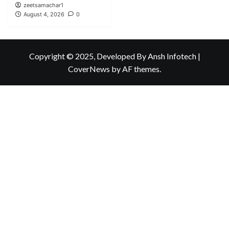
zeetsamachar1
August 4, 2026
0
Copyright © 2025, Developed By Ansh Infotech
|
CoverNews
by AF themes.