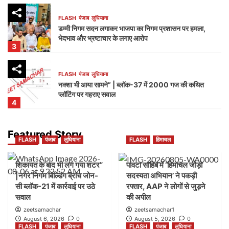
FLASH
पंजाब
लुधियाना
डम्मी निगम सदन लगाकर भाजपा का निगम प्रशासन पर हमला,
भेदभाव और भ्रष्टाचार के लगाए आरोप
3
FLASH
पंजाब
लुधियाना
नक्शा भी आया सामने” | ब्लॉक-37 में 2000 गज की कथित
प्लॉटिंग पर गहराए सवाल
4
FLASH
हिमाचल
Featured Story
FLASH
पंजाब
लुधियाना
FLASH
हिमाचल
जयसिंहपुर से ‘हिमाचल जोड़ो सदस्यता अभियान’ का आगाज़,
2027 में सरकार बनाने का दावा
5
शिकायत के बाद भी लग गया शटर”
पांवटा साहिब में ‘हिमाचल जोड़ो
|नगर निगम बिल्डिंग ब्रांच जोन-
सदस्यता अभियान’ ने पकड़ी
सी ब्लॉक-21 में कार्रवाई पर उठे
रफ्तार, AAP ने लोगों से जुड़ने
FLASH
पंजाब
लुधियाना
सवाल
की अपील
शिकायत के बाद भी लग गया शटर” |नगर निगम बिल्डिंग ब्रांच
जोन-सी ब्लॉक-21 में कार्रवाई पर उठे सवाल
zeetsamachar
zeetsamachar1
1
August 6, 2026
0
August 5, 2026
0
FLASH
पंजाब
लुधियाना
FLASH
पंजाब
लुधियाना