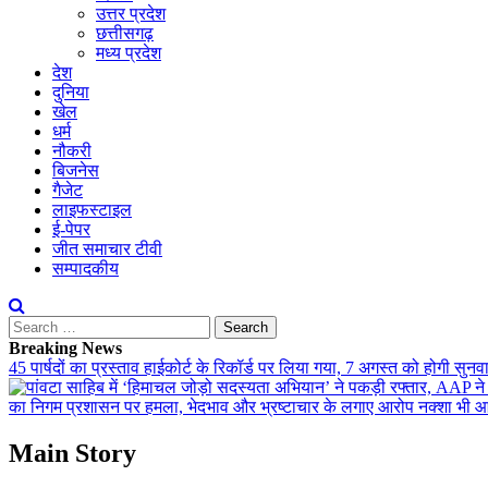
उत्तर प्रदेश
छत्तीसगढ़
मध्य प्रदेश
देश
दुनिया
खेल
धर्म
नौकरी
बिजनेस
गैजेट
लाइफस्टाइल
ई-पेपर
जीत समाचार टीवी
सम्पादकीय
Search
for:
Breaking News
45 पार्षदों का प्रस्ताव हाईकोर्ट के रिकॉर्ड पर लिया गया, 7 अगस्त को होगी सुन
का निगम प्रशासन पर हमला, भेदभाव और भ्रष्टाचार के लगाए आरोप
नक्शा भी आ
Main Story