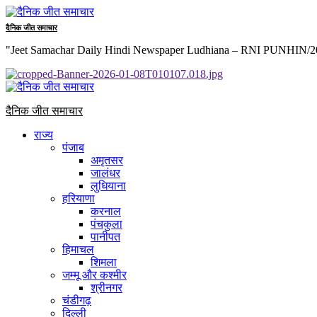
Skip
to
दैनिक जीत समाचार
content
"Jeet Samachar Daily Hindi Newspaper Ludhiana – RNI PUNHIN/2013
Primary
Menu
दैनिक जीत समाचार
राज्य
पंजाब
अमृतसर
जालंधर
लुधियाना
हरियाणा
करनाल
पंचकुला
पानीपत
हिमाचल
शिमला
जम्मू और कश्मीर
श्रीनगर
चंडीगढ़
दिल्ली