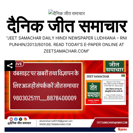
Skip
to
दैनिक जीत समाचार
content
"JEET SAMACHAR DAILY HINDI NEWSPAPER LUDHIANA – RNI
PUNHIN/2013/60106. READ TODAY'S E-PAPER ONLINE AT
ZEETSAMACHAR.COM"