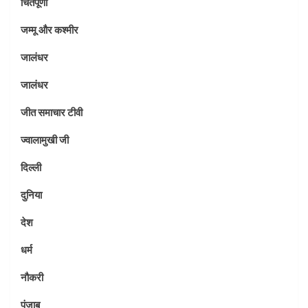
चिंतपूर्णी
जम्मू और कश्मीर
जालंधर
जालंधर
जीत समाचार टीवी
ज्वालामुखी जी
दिल्ली
दुनिया
देश
धर्म
नौकरी
पंजाब