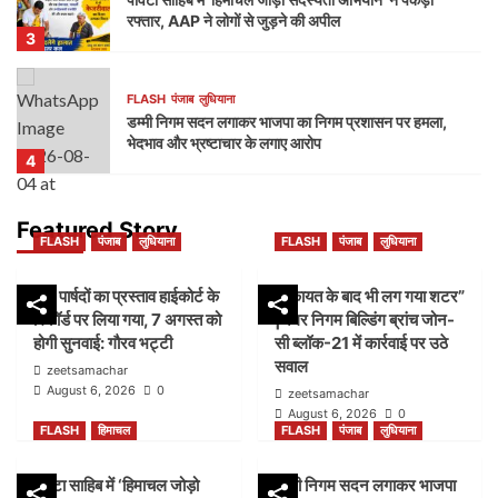
रफ्तार, AAP ने लोगों से जुड़ने की अपील
3
FLASH
पंजाब
लुधियाना
डम्मी निगम सदन लगाकर भाजपा का निगम प्रशासन पर हमला,
भेदभाव और भ्रष्टाचार के लगाए आरोप
4
FLASH
पंजाब
लुधियाना
Featured Story
FLASH
पंजाब
लुधियाना
FLASH
पंजाब
लुधियाना
नक्शा भी आया सामने” | ब्लॉक-37 में 2000 गज की कथित
प्लॉटिंग पर गहराए सवाल
5
45 पार्षदों का प्रस्ताव हाईकोर्ट के
शिकायत के बाद भी लग गया शटर”
रिकॉर्ड पर लिया गया, 7 अगस्त को
|नगर निगम बिल्डिंग ब्रांच जोन-
होगी सुनवाई: गौरव भट्टी
सी ब्लॉक-21 में कार्रवाई पर उठे
FLASH
पंजाब
लुधियाना
सवाल
45 पार्षदों का प्रस्ताव हाईकोर्ट के रिकॉर्ड पर लिया गया, 7
zeetsamachar
अगस्त को होगी सुनवाई: गौरव भट्टी
August 6, 2026
0
zeetsamachar
1
August 6, 2026
0
FLASH
हिमाचल
FLASH
पंजाब
लुधियाना
FLASH
पंजाब
लुधियाना
पांवटा साहिब में ‘हिमाचल जोड़ो
डम्मी निगम सदन लगाकर भाजपा
शिकायत के बाद भी लग गया शटर” |नगर निगम बिल्डिंग ब्रांच