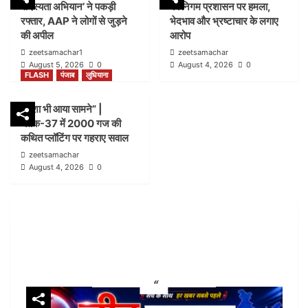
सदस्यता अभियान’ ने पकड़ी
का निगम प्रशासन पर हमला,
जोन-सी ब्लॉक-21 में कार्रवाई पर उठे सवाल
2
रफ्तार, AAP ने लोगों से जुड़ने
भेदभाव और भ्रष्टाचार के लगाए
की अपील
आरोप
zeetsamachar1
zeetsamachar
FLASH
हिमाचल
August 5, 2026
0
August 4, 2026
0
पांवटा साहिब में ‘हिमाचल जोड़ो सदस्यता अभियान’ ने पकड़ी
FLASH
पंजाब
लुधियाना
रफ्तार, AAP ने लोगों से जुड़ने की अपील
3
नक्शा भी आया सामने” |
ब्लॉक-37 में 2000 गज की
FLASH
पंजाब
लुधियाना
कथित प्लॉटिंग पर गहराए सवाल
डम्मी निगम सदन लगाकर भाजपा का निगम प्रशासन पर हमला,
zeetsamachar
भेदभाव और भ्रष्टाचार के लगाए आरोप
August 4, 2026
0
4
FLASH
पंजाब
लुधियाना
नक्शा भी आया सामने” | ब्लॉक-37 में 2000 गज की कथित
प्लॉटिंग पर गहराए सवाल
5