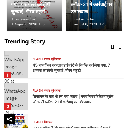
डम्मी निगम सदन लगाकर भाजपा का निगम प्रशासन पर हमला,
गया, 7 अगस्त को होगी
ब्लॉक-21 में कार्रवाई पर
भेदभाव और भ्रष्टाचार के लगाए आरोप
सुनवाई: गौरव भट्टी
उठे सवाल
4
zeetsamachar
zeetsamachar
August 6, 2026
0
August 6, 2026
0
FLASH
पंजाब
लुधियाना
नक्शा भी आया सामने” | ब्लॉक-37 में 2000 गज की कथित
प्लॉटिंग पर गहराए सवाल
Trending Story
5
FLASH
पंजाब
लुधियाना
45 पार्षदों का प्रस्ताव हाईकोर्ट के रिकॉर्ड पर लिया गया, 7
अगस्त को होगी सुनवाई: गौरव भट्टी
1
FLASH
पंजाब
लुधियाना
शिकायत के बाद भी लग गया शटर” |नगर निगम बिल्डिंग ब्रांच
जोन-सी ब्लॉक-21 में कार्रवाई पर उठे सवाल
2
FLASH
हिमाचल
पांवटा साहिब में ‘हिमाचल जोड़ो सदस्यता अभियान’ ने पकड़ी