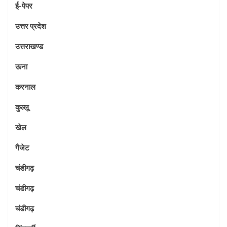
ई-पेपर
उत्तर प्रदेश
उत्तराखण्ड
ऊना
करनाल
कुल्लू
खेल
गैजेट
चंडीगढ़
चंडीगढ़
चंडीगढ़