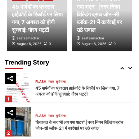
45 पार्षदों का प्रस्ताव
गया शटर” |नगर निगम
हाईकोर्ट के रिकॉर्ड पर लिया
FLASH
पंजाब
लुधियाना
बिल्डिंग ब्रांच जोन-सी
डम्मी निगम सदन लगाकर भाजपा का निगम प्रशासन पर हमला,
गया, 7 अगस्त को होगी
ब्लॉक-21 में कार्रवाई पर
भेदभाव और भ्रष्टाचार के लगाए आरोप
सुनवाई: गौरव भट्टी
उठे सवाल
4
zeetsamachar
zeetsamachar
August 6, 2026
0
August 6, 2026
0
FLASH
पंजाब
लुधियाना
नक्शा भी आया सामने” | ब्लॉक-37 में 2000 गज की कथित
प्लॉटिंग पर गहराए सवाल
Trending Story
5
FLASH
पंजाब
लुधियाना
45 पार्षदों का प्रस्ताव हाईकोर्ट के रिकॉर्ड पर लिया गया, 7
अगस्त को होगी सुनवाई: गौरव भट्टी
1
FLASH
पंजाब
लुधियाना
शिकायत के बाद भी लग गया शटर” |नगर निगम बिल्डिंग ब्रांच
जोन-सी ब्लॉक-21 में कार्रवाई पर उठे सवाल
2