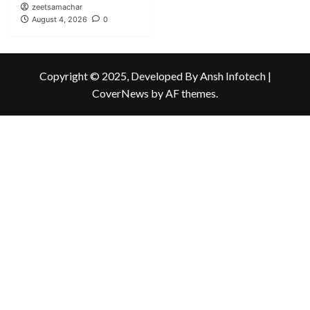
zeetsamachar
August 4, 2026
0
Copyright © 2025, Developed By Ansh Infotech
|
CoverNews
by AF themes.