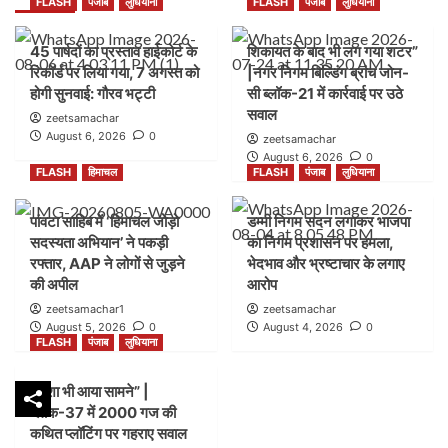
FLASH
पंजाब
लुधियाना
FLASH
पंजाब
लुधियाना
45 पार्षदों का प्रस्ताव हाईकोर्ट के
शिकायत के बाद भी लग गया शटर”
रिकॉर्ड पर लिया गया, 7 अगस्त को
|नगर निगम बिल्डिंग ब्रांच जोन-
होगी सुनवाई: गौरव भट्टी
सी ब्लॉक-21 में कार्रवाई पर उठे
सवाल
zeetsamachar
August 6, 2026
0
zeetsamachar
August 6, 2026
0
FLASH
हिमाचल
FLASH
पंजाब
लुधियाना
पांवटा साहिब में ‘हिमाचल जोड़ो
डम्मी निगम सदन लगाकर भाजपा
सदस्यता अभियान’ ने पकड़ी
का निगम प्रशासन पर हमला,
रफ्तार, AAP ने लोगों से जुड़ने
भेदभाव और भ्रष्टाचार के लगाए
की अपील
आरोप
zeetsamachar1
zeetsamachar
August 5, 2026
0
August 4, 2026
0
FLASH
पंजाब
लुधियाना
नक्शा भी आया सामने” |
ब्लॉक-37 में 2000 गज की
कथित प्लॉटिंग पर गहराए सवाल