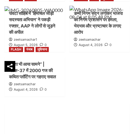
FLASH
पंजाब
लुधियाना
पांवटा साहिब में ‘हिमाचल जोड़ो
डम्मी निगम सदन लगाकर भाजपा
शिकायत के बाद भी लग गया शटर” |नगर निगम बिल्डिंग ब्रांच
सदस्यता अभियान’ ने पकड़ी
का निगम प्रशासन पर हमला,
जोन-सी ब्लॉक-21 में कार्रवाई पर उठे सवाल
2
रफ्तार, AAP ने लोगों से जुड़ने
भेदभाव और भ्रष्टाचार के लगाए
की अपील
आरोप
zeetsamachar1
zeetsamachar
FLASH
हिमाचल
August 5, 2026
0
August 4, 2026
0
पांवटा साहिब में ‘हिमाचल जोड़ो सदस्यता अभियान’ ने पकड़ी
FLASH
पंजाब
लुधियाना
रफ्तार, AAP ने लोगों से जुड़ने की अपील
3
नक्शा भी आया सामने” |
ब्लॉक-37 में 2000 गज की
FLASH
पंजाब
लुधियाना
कथित प्लॉटिंग पर गहराए सवाल
डम्मी निगम सदन लगाकर भाजपा का निगम प्रशासन पर हमला,
zeetsamachar
भेदभाव और भ्रष्टाचार के लगाए आरोप
August 4, 2026
0
4
FLASH
पंजाब
लुधियाना
नक्शा भी आया सामने” | ब्लॉक-37 में 2000 गज की कथित
प्लॉटिंग पर गहराए सवाल
5