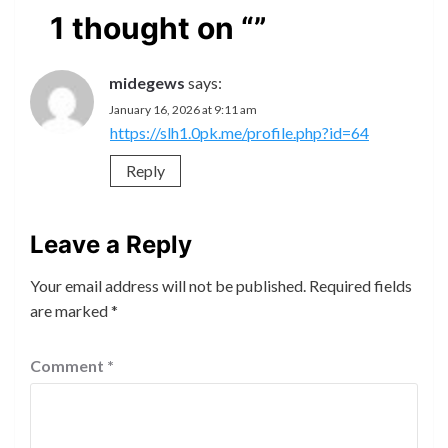
1 thought on “
”
midegews
says:
January 16, 2026 at 9:11 am
https://slh1.0pk.me/profile.php?id=64
Reply
Leave a Reply
Your email address will not be published.
Required fields
are marked
*
Comment
*