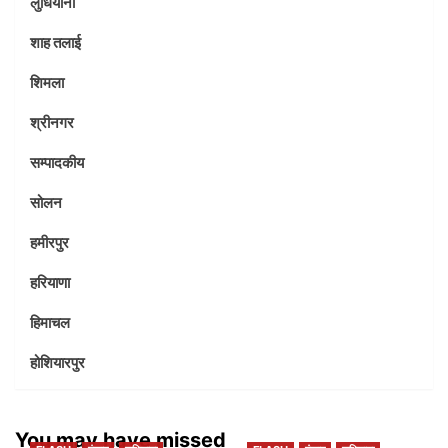
लुधियाना
शाह तलाई
शिमला
श्रीनगर
सम्पादकीय
सोलन
हमीरपुर
हरियाणा
हिमाचल
होशियारपुर
You may have missed