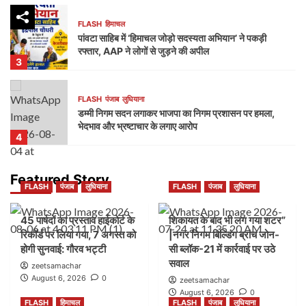
FLASH
हिमाचल
पांवटा साहिब में ‘हिमाचल जोड़ो सदस्यता अभियान’ ने पकड़ी
रफ्तार, AAP ने लोगों से जुड़ने की अपील
3
FLASH
पंजाब
लुधियाना
डम्मी निगम सदन लगाकर भाजपा का निगम प्रशासन पर हमला,
भेदभाव और भ्रष्टाचार के लगाए आरोप
4
FLASH
पंजाब
लुधियाना
Featured Story
FLASH
पंजाब
लुधियाना
FLASH
पंजाब
लुधियाना
नक्शा भी आया सामने” | ब्लॉक-37 में 2000 गज की कथित
प्लॉटिंग पर गहराए सवाल
5
45 पार्षदों का प्रस्ताव हाईकोर्ट के
शिकायत के बाद भी लग गया शटर”
रिकॉर्ड पर लिया गया, 7 अगस्त को
|नगर निगम बिल्डिंग ब्रांच जोन-
होगी सुनवाई: गौरव भट्टी
सी ब्लॉक-21 में कार्रवाई पर उठे
FLASH
पंजाब
लुधियाना
सवाल
45 पार्षदों का प्रस्ताव हाईकोर्ट के रिकॉर्ड पर लिया गया, 7
zeetsamachar
अगस्त को होगी सुनवाई: गौरव भट्टी
August 6, 2026
0
zeetsamachar
1
August 6, 2026
0
FLASH
हिमाचल
FLASH
पंजाब
लुधियाना