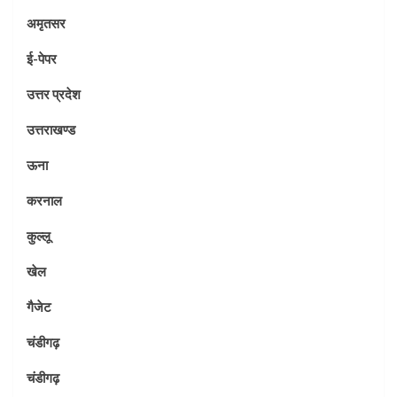
अमृतसर
ई-पेपर
उत्तर प्रदेश
उत्तराखण्ड
ऊना
करनाल
कुल्लू
खेल
गैजेट
चंडीगढ़
चंडीगढ़