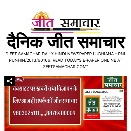
Skip
to
content
दैनिक जीत समाचार
"JEET SAMACHAR DAILY HINDI NEWSPAPER LUDHIANA – RNI
PUNHIN/2013/60106. READ TODAY'S E-PAPER ONLINE AT
ZEETSAMACHAR.COM"