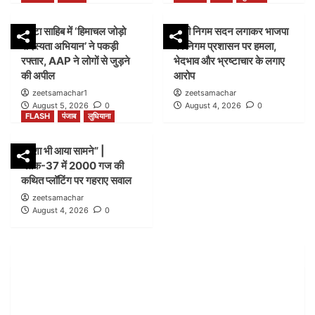
FLASH
पंजाब
लुधियाना
पांवटा साहिब में ‘हिमाचल जोड़ो
डम्मी निगम सदन लगाकर भाजपा
शिकायत के बाद भी लग गया शटर” |नगर निगम बिल्डिंग ब्रांच
सदस्यता अभियान’ ने पकड़ी
का निगम प्रशासन पर हमला,
जोन-सी ब्लॉक-21 में कार्रवाई पर उठे सवाल
2
रफ्तार, AAP ने लोगों से जुड़ने
भेदभाव और भ्रष्टाचार के लगाए
की अपील
आरोप
zeetsamachar1
zeetsamachar
FLASH
हिमाचल
August 5, 2026
0
August 4, 2026
0
पांवटा साहिब में ‘हिमाचल जोड़ो सदस्यता अभियान’ ने पकड़ी
FLASH
पंजाब
लुधियाना
रफ्तार, AAP ने लोगों से जुड़ने की अपील
3
नक्शा भी आया सामने” |
ब्लॉक-37 में 2000 गज की
FLASH
पंजाब
लुधियाना
कथित प्लॉटिंग पर गहराए सवाल
डम्मी निगम सदन लगाकर भाजपा का निगम प्रशासन पर हमला,
zeetsamachar
भेदभाव और भ्रष्टाचार के लगाए आरोप
August 4, 2026
0
4
FLASH
पंजाब
लुधियाना
नक्शा भी आया सामने” | ब्लॉक-37 में 2000 गज की कथित
प्लॉटिंग पर गहराए सवाल
5