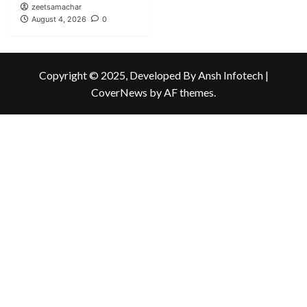
zeetsamachar
August 4, 2026
0
Copyright © 2025, Developed By Ansh Infotech
|
CoverNews
by AF themes.