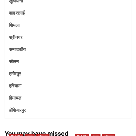
लुधियाना
शाह तलाई
शिमला
श्रीनगर
सम्पादकीय
सोलन
हमीरपुर
हरियाणा
हिमाचल
होशियारपुर
You may have missed