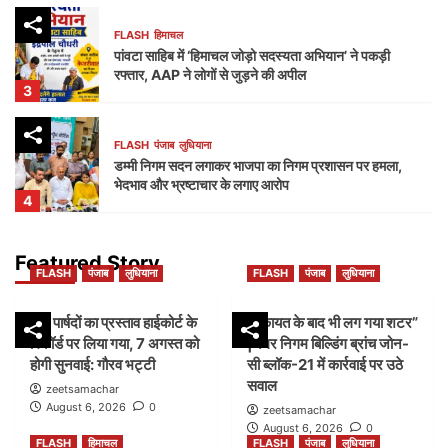
FLASH
हिमाचल
पांवटा साहिब में ‘हिमाचल जोड़ो सदस्यता अभियान’ ने पकड़ी
रफ्तार, AAP ने लोगों से जुड़ने की अपील
3
FLASH
पंजाब
लुधियाना
डम्मी निगम सदन लगाकर भाजपा का निगम प्रशासन पर हमला,
भेदभाव और भ्रष्टाचार के लगाए आरोप
4
FLASH
पंजाब
लुधियाना
Featured Story
FLASH
पंजाब
लुधियाना
FLASH
पंजाब
लुधियाना
नक्शा भी आया सामने” | ब्लॉक-37 में 2000 गज की कथित
प्लॉटिंग पर गहराए सवाल
5
45 पार्षदों का प्रस्ताव हाईकोर्ट के
शिकायत के बाद भी लग गया शटर”
रिकॉर्ड पर लिया गया, 7 अगस्त को
|नगर निगम बिल्डिंग ब्रांच जोन-
होगी सुनवाई: गौरव भट्टी
सी ब्लॉक-21 में कार्रवाई पर उठे
FLASH
पंजाब
लुधियाना
सवाल
45 पार्षदों का प्रस्ताव हाईकोर्ट के रिकॉर्ड पर लिया गया, 7
zeetsamachar
अगस्त को होगी सुनवाई: गौरव भट्टी
August 6, 2026
0
zeetsamachar
1
August 6, 2026
0
FLASH
हिमाचल
FLASH
पंजाब
लुधियाना