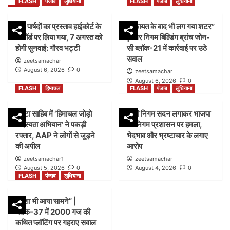
FLASH
पंजाब
लुधियाना
FLASH
पंजाब
लुधियाना
45 पार्षदों का प्रस्ताव हाईकोर्ट के
शिकायत के बाद भी लग गया शटर”
रिकॉर्ड पर लिया गया, 7 अगस्त को
|नगर निगम बिल्डिंग ब्रांच जोन-
होगी सुनवाई: गौरव भट्टी
सी ब्लॉक-21 में कार्रवाई पर उठे
सवाल
zeetsamachar
August 6, 2026
0
zeetsamachar
August 6, 2026
0
FLASH
हिमाचल
FLASH
पंजाब
लुधियाना
पांवटा साहिब में ‘हिमाचल जोड़ो
डम्मी निगम सदन लगाकर भाजपा
सदस्यता अभियान’ ने पकड़ी
का निगम प्रशासन पर हमला,
रफ्तार, AAP ने लोगों से जुड़ने
भेदभाव और भ्रष्टाचार के लगाए
की अपील
आरोप
zeetsamachar1
zeetsamachar
August 5, 2026
0
August 4, 2026
0
FLASH
पंजाब
लुधियाना
नक्शा भी आया सामने” |
ब्लॉक-37 में 2000 गज की
कथित प्लॉटिंग पर गहराए सवाल