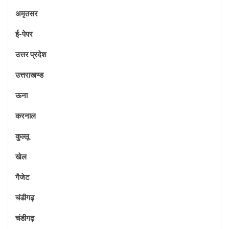
अमृतसर
ई-पेपर
उत्तर प्रदेश
उत्तराखण्ड
ऊना
करनाल
कुल्लू
खेल
गैजेट
चंडीगढ़
चंडीगढ़