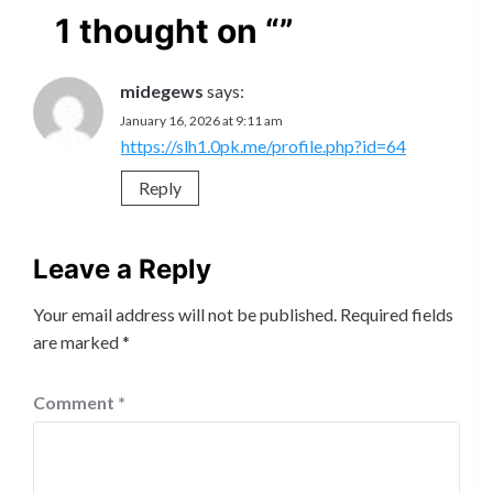
1 thought on “
”
midegews
says:
January 16, 2026 at 9:11 am
https://slh1.0pk.me/profile.php?id=64
Reply
Leave a Reply
Your email address will not be published.
Required fields
are marked
*
Comment
*