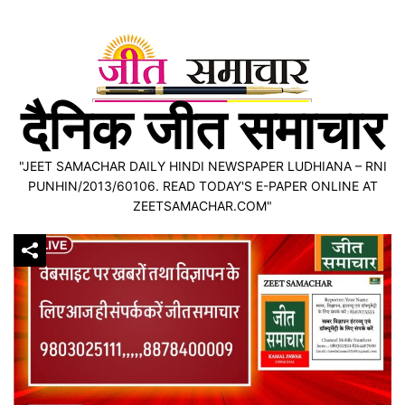
Skip
to
content
दैनिक जीत समाचार
"JEET SAMACHAR DAILY HINDI NEWSPAPER LUDHIANA – RNI
PUNHIN/2013/60106. READ TODAY'S E-PAPER ONLINE AT
ZEETSAMACHAR.COM"