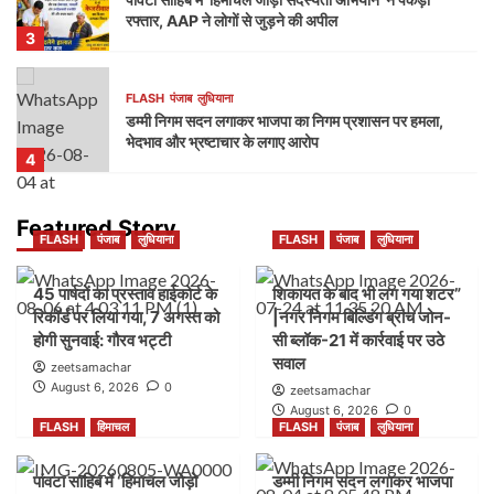
रफ्तार, AAP ने लोगों से जुड़ने की अपील
3
FLASH
पंजाब
लुधियाना
डम्मी निगम सदन लगाकर भाजपा का निगम प्रशासन पर हमला,
भेदभाव और भ्रष्टाचार के लगाए आरोप
4
FLASH
पंजाब
लुधियाना
Featured Story
FLASH
पंजाब
लुधियाना
FLASH
पंजाब
लुधियाना
नक्शा भी आया सामने” | ब्लॉक-37 में 2000 गज की कथित
प्लॉटिंग पर गहराए सवाल
5
45 पार्षदों का प्रस्ताव हाईकोर्ट के
शिकायत के बाद भी लग गया शटर”
रिकॉर्ड पर लिया गया, 7 अगस्त को
|नगर निगम बिल्डिंग ब्रांच जोन-
होगी सुनवाई: गौरव भट्टी
सी ब्लॉक-21 में कार्रवाई पर उठे
FLASH
पंजाब
लुधियाना
सवाल
45 पार्षदों का प्रस्ताव हाईकोर्ट के रिकॉर्ड पर लिया गया, 7
zeetsamachar
अगस्त को होगी सुनवाई: गौरव भट्टी
August 6, 2026
0
zeetsamachar
1
August 6, 2026
0
FLASH
हिमाचल
FLASH
पंजाब
लुधियाना
FLASH
पंजाब
लुधियाना
पांवटा साहिब में ‘हिमाचल जोड़ो
डम्मी निगम सदन लगाकर भाजपा
शिकायत के बाद भी लग गया शटर” |नगर निगम बिल्डिंग ब्रांच