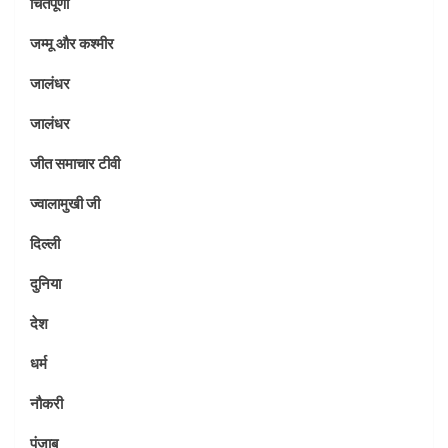
चिंतपूर्णी
जम्मू और कश्मीर
जालंधर
जालंधर
जीत समाचार टीवी
ज्वालामुखी जी
दिल्ली
दुनिया
देश
धर्म
नौकरी
पंजाब