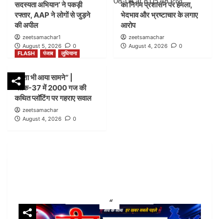
सदस्यता अभियान’ ने पकड़ी
का निगम प्रशासन पर हमला,
जोन-सी ब्लॉक-21 में कार्रवाई पर उठे सवाल
2
रफ्तार, AAP ने लोगों से जुड़ने
भेदभाव और भ्रष्टाचार के लगाए
की अपील
आरोप
zeetsamachar1
zeetsamachar
FLASH
हिमाचल
August 5, 2026
0
August 4, 2026
0
पांवटा साहिब में ‘हिमाचल जोड़ो सदस्यता अभियान’ ने पकड़ी
FLASH
पंजाब
लुधियाना
रफ्तार, AAP ने लोगों से जुड़ने की अपील
3
नक्शा भी आया सामने” |
ब्लॉक-37 में 2000 गज की
FLASH
पंजाब
लुधियाना
कथित प्लॉटिंग पर गहराए सवाल
डम्मी निगम सदन लगाकर भाजपा का निगम प्रशासन पर हमला,
zeetsamachar
भेदभाव और भ्रष्टाचार के लगाए आरोप
August 4, 2026
0
4
FLASH
पंजाब
लुधियाना
नक्शा भी आया सामने” | ब्लॉक-37 में 2000 गज की कथित
प्लॉटिंग पर गहराए सवाल
5