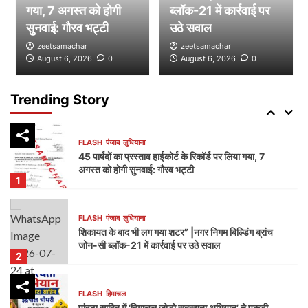
डम्मी निगम सदन लगाकर भाजपा का निगम प्रशासन पर हमला,
गया, 7 अगस्त को होगी
ब्लॉक-21 में कार्रवाई पर
भेदभाव और भ्रष्टाचार के लगाए आरोप
सुनवाई: गौरव भट्टी
उठे सवाल
4
zeetsamachar
zeetsamachar
August 6, 2026
0
August 6, 2026
0
FLASH
पंजाब
लुधियाना
नक्शा भी आया सामने” | ब्लॉक-37 में 2000 गज की कथित
प्लॉटिंग पर गहराए सवाल
Trending Story
5
FLASH
पंजाब
लुधियाना
45 पार्षदों का प्रस्ताव हाईकोर्ट के रिकॉर्ड पर लिया गया, 7
अगस्त को होगी सुनवाई: गौरव भट्टी
1
FLASH
पंजाब
लुधियाना
शिकायत के बाद भी लग गया शटर” |नगर निगम बिल्डिंग ब्रांच
जोन-सी ब्लॉक-21 में कार्रवाई पर उठे सवाल
2
FLASH
हिमाचल
पांवटा साहिब में ‘हिमाचल जोड़ो सदस्यता अभियान’ ने पकड़ी