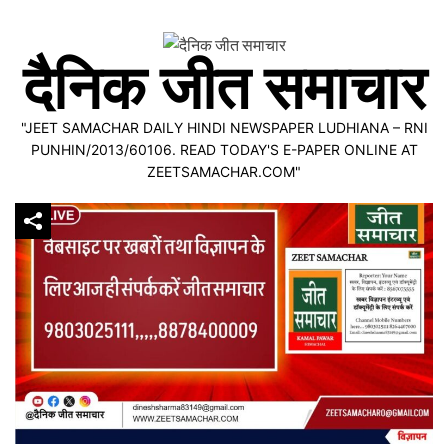
Skip
to
दैनिक जीत समाचार
content
"JEET SAMACHAR DAILY HINDI NEWSPAPER LUDHIANA – RNI
PUNHIN/2013/60106. READ TODAY'S E-PAPER ONLINE AT
ZEETSAMACHAR.COM"