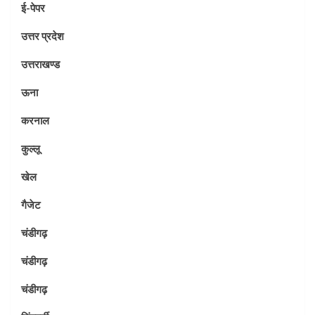
ई-पेपर
उत्तर प्रदेश
उत्तराखण्ड
ऊना
करनाल
कुल्लू
खेल
गैजेट
चंडीगढ़
चंडीगढ़
चंडीगढ़