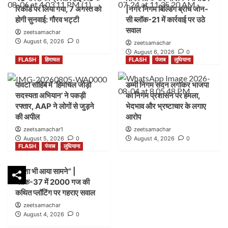
रिकॉर्ड पर लिया गया, 7 अगस्त को
|नगर निगम बिल्डिंग ब्रांच जोन-
होगी सुनवाई: गौरव भट्टी
सी ब्लॉक-21 में कार्रवाई पर उठे
सवाल
zeetsamachar
August 6, 2026
0
zeetsamachar
August 6, 2026
0
FLASH
हिमाचल
FLASH
पंजाब
लुधियाना
पांवटा साहिब में ‘हिमाचल जोड़ो
डम्मी निगम सदन लगाकर भाजपा
सदस्यता अभियान’ ने पकड़ी
का निगम प्रशासन पर हमला,
रफ्तार, AAP ने लोगों से जुड़ने
भेदभाव और भ्रष्टाचार के लगाए
की अपील
आरोप
zeetsamachar1
zeetsamachar
August 5, 2026
0
August 4, 2026
0
FLASH
पंजाब
लुधियाना
नक्शा भी आया सामने” |
ब्लॉक-37 में 2000 गज की
कथित प्लॉटिंग पर गहराए सवाल
zeetsamachar
August 4, 2026
0