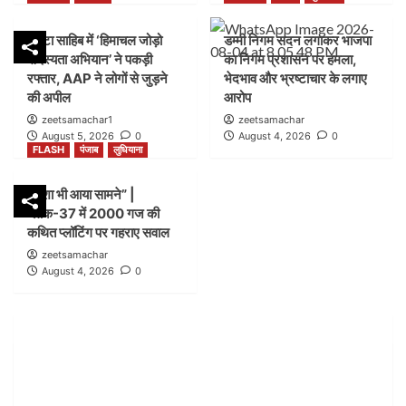
FLASH
पंजाब
लुधियाना
पांवटा साहिब में ‘हिमाचल जोड़ो
डम्मी निगम सदन लगाकर भाजपा
शिकायत के बाद भी लग गया शटर” |नगर निगम बिल्डिंग ब्रांच
सदस्यता अभियान’ ने पकड़ी
का निगम प्रशासन पर हमला,
जोन-सी ब्लॉक-21 में कार्रवाई पर उठे सवाल
2
रफ्तार, AAP ने लोगों से जुड़ने
भेदभाव और भ्रष्टाचार के लगाए
की अपील
आरोप
zeetsamachar1
zeetsamachar
FLASH
हिमाचल
August 5, 2026
0
August 4, 2026
0
पांवटा साहिब में ‘हिमाचल जोड़ो सदस्यता अभियान’ ने पकड़ी
FLASH
पंजाब
लुधियाना
रफ्तार, AAP ने लोगों से जुड़ने की अपील
3
नक्शा भी आया सामने” |
ब्लॉक-37 में 2000 गज की
FLASH
पंजाब
लुधियाना
कथित प्लॉटिंग पर गहराए सवाल
डम्मी निगम सदन लगाकर भाजपा का निगम प्रशासन पर हमला,
zeetsamachar
भेदभाव और भ्रष्टाचार के लगाए आरोप
August 4, 2026
0
4
FLASH
पंजाब
लुधियाना
नक्शा भी आया सामने” | ब्लॉक-37 में 2000 गज की कथित
प्लॉटिंग पर गहराए सवाल
5