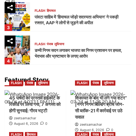
FLASH
हिमाचल
पांवटा साहिब में ‘हिमाचल जोड़ो सदस्यता अभियान’ ने पकड़ी
रफ्तार, AAP ने लोगों से जुड़ने की अपील
3
FLASH
पंजाब
लुधियाना
डम्मी निगम सदन लगाकर भाजपा का निगम प्रशासन पर हमला,
भेदभाव और भ्रष्टाचार के लगाए आरोप
4
FLASH
पंजाब
लुधियाना
Featured Story
FLASH
पंजाब
लुधियाना
FLASH
पंजाब
लुधियाना
नक्शा भी आया सामने” | ब्लॉक-37 में 2000 गज की कथित
प्लॉटिंग पर गहराए सवाल
5
45 पार्षदों का प्रस्ताव हाईकोर्ट के
शिकायत के बाद भी लग गया शटर”
रिकॉर्ड पर लिया गया, 7 अगस्त को
|नगर निगम बिल्डिंग ब्रांच जोन-
होगी सुनवाई: गौरव भट्टी
सी ब्लॉक-21 में कार्रवाई पर उठे
FLASH
पंजाब
लुधियाना
सवाल
45 पार्षदों का प्रस्ताव हाईकोर्ट के रिकॉर्ड पर लिया गया, 7
zeetsamachar
अगस्त को होगी सुनवाई: गौरव भट्टी
August 6, 2026
0
zeetsamachar
1
August 6, 2026
0
FLASH
हिमाचल
FLASH
पंजाब
लुधियाना