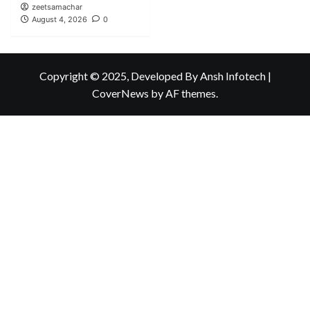
zeetsamachar
August 4, 2026
0
Copyright © 2025, Developed By Ansh Infotech
|
CoverNews
by AF themes.