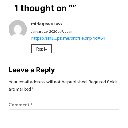
1 thought on “
”
midegews
says:
January 16, 2026 at 9:11 am
https://slh1.0pk.me/profile.php?id=64
Reply
Leave a Reply
Your email address will not be published.
Required fields
are marked
*
Comment
*