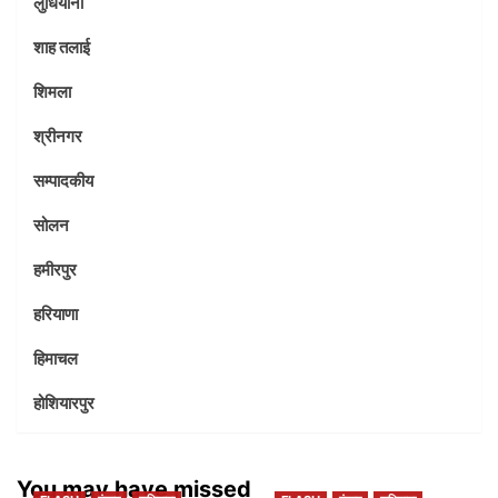
लुधियाना
शाह तलाई
शिमला
श्रीनगर
सम्पादकीय
सोलन
हमीरपुर
हरियाणा
हिमाचल
होशियारपुर
You may have missed