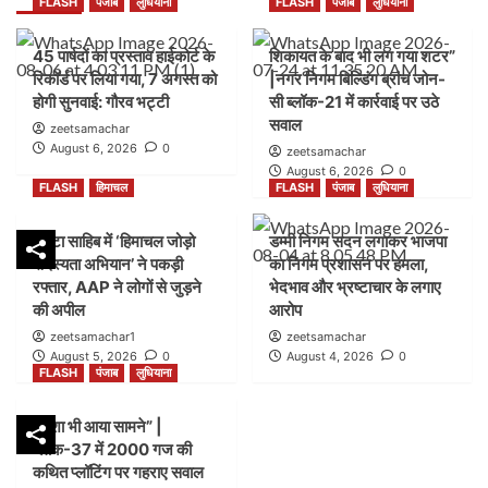
FLASH
पंजाब
लुधियाना
FLASH
पंजाब
लुधियाना
45 पार्षदों का प्रस्ताव हाईकोर्ट के
शिकायत के बाद भी लग गया शटर”
रिकॉर्ड पर लिया गया, 7 अगस्त को
|नगर निगम बिल्डिंग ब्रांच जोन-
होगी सुनवाई: गौरव भट्टी
सी ब्लॉक-21 में कार्रवाई पर उठे
सवाल
zeetsamachar
August 6, 2026
0
zeetsamachar
August 6, 2026
0
FLASH
हिमाचल
FLASH
पंजाब
लुधियाना
पांवटा साहिब में ‘हिमाचल जोड़ो
डम्मी निगम सदन लगाकर भाजपा
सदस्यता अभियान’ ने पकड़ी
का निगम प्रशासन पर हमला,
रफ्तार, AAP ने लोगों से जुड़ने
भेदभाव और भ्रष्टाचार के लगाए
की अपील
आरोप
zeetsamachar1
zeetsamachar
August 5, 2026
0
August 4, 2026
0
FLASH
पंजाब
लुधियाना
नक्शा भी आया सामने” |
ब्लॉक-37 में 2000 गज की
कथित प्लॉटिंग पर गहराए सवाल