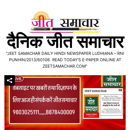
Skip
to
content
दैनिक जीत समाचार
"JEET SAMACHAR DAILY HINDI NEWSPAPER LUDHIANA – RNI
PUNHIN/2013/60106. READ TODAY'S E-PAPER ONLINE AT
ZEETSAMACHAR.COM"