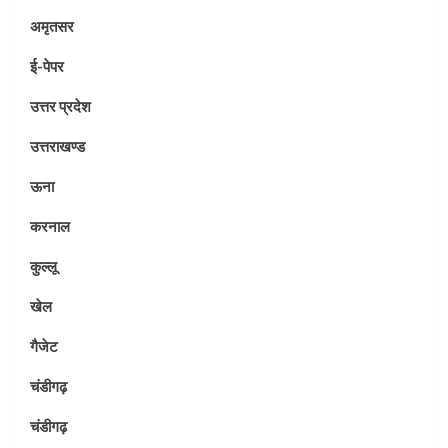
अमृतसर
ई-पेपर
उत्तर प्रदेश
उत्तराखण्ड
ऊना
करनाल
कुल्लू
खेल
गैजेट
चंडीगढ़
चंडीगढ़