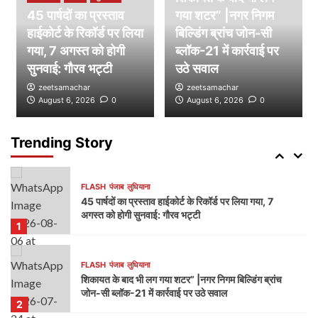
45 पार्षदों का प्रस्ताव
गया शटर” |नगर निगम
हाईकोर्ट के रिकॉर्ड पर लिया
FLASH
पंजाब
लुधियाना
बिल्डिंग ब्रांच जोन-सी
डम्मी निगम सदन लगाकर भाजपा का निगम प्रशासन पर हमला,
गया, 7 अगस्त को होगी
ब्लॉक-21 में कार्रवाई पर
भेदभाव और भ्रष्टाचार के लगाए आरोप
सुनवाई: गौरव भट्टी
उठे सवाल
4
zeetsamachar
zeetsamachar
August 6, 2026
0
August 6, 2026
0
FLASH
पंजाब
लुधियाना
नक्शा भी आया सामने” | ब्लॉक-37 में 2000 गज की कथित
प्लॉटिंग पर गहराए सवाल
Trending Story
5
FLASH
पंजाब
लुधियाना
45 पार्षदों का प्रस्ताव हाईकोर्ट के रिकॉर्ड पर लिया गया, 7
अगस्त को होगी सुनवाई: गौरव भट्टी
1
FLASH
पंजाब
लुधियाना
शिकायत के बाद भी लग गया शटर” |नगर निगम बिल्डिंग ब्रांच
जोन-सी ब्लॉक-21 में कार्रवाई पर उठे सवाल
2