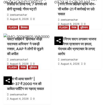
रिकॉर्ड पर लिया गया, 7 अगस्त को
|नगर निगम बिल्डिंग ब्रांच जोन-
होगी सुनवाई: गौरव भट्टी
सी ब्लॉक-21 में कार्रवाई पर उठे
सवाल
zeetsamachar
August 6, 2026
0
zeetsamachar
August 6, 2026
0
FLASH
हिमाचल
FLASH
पंजाब
लुधियाना
पांवटा साहिब में ‘हिमाचल जोड़ो
डम्मी निगम सदन लगाकर भाजपा
सदस्यता अभियान’ ने पकड़ी
का निगम प्रशासन पर हमला,
रफ्तार, AAP ने लोगों से जुड़ने
भेदभाव और भ्रष्टाचार के लगाए
की अपील
आरोप
zeetsamachar1
zeetsamachar
August 5, 2026
0
August 4, 2026
0
FLASH
पंजाब
लुधियाना
नक्शा भी आया सामने” |
ब्लॉक-37 में 2000 गज की
कथित प्लॉटिंग पर गहराए सवाल
zeetsamachar
August 4, 2026
0