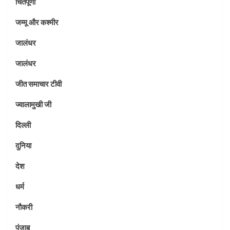
चिंतपूर्णी
जम्मू और कश्मीर
जालंधर
जालंधर
जीत समाचार टीवी
ज्वालामुखी जी
दिल्ली
दुनिया
देश
धर्म
नौकरी
पंजाब