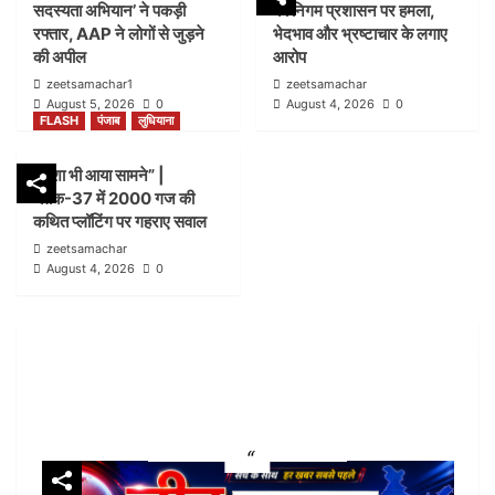
सदस्यता अभियान’ ने पकड़ी
का निगम प्रशासन पर हमला,
जोन-सी ब्लॉक-21 में कार्रवाई पर उठे सवाल
2
रफ्तार, AAP ने लोगों से जुड़ने
भेदभाव और भ्रष्टाचार के लगाए
की अपील
आरोप
zeetsamachar1
zeetsamachar
FLASH
हिमाचल
August 5, 2026
0
August 4, 2026
0
पांवटा साहिब में ‘हिमाचल जोड़ो सदस्यता अभियान’ ने पकड़ी
FLASH
पंजाब
लुधियाना
रफ्तार, AAP ने लोगों से जुड़ने की अपील
3
नक्शा भी आया सामने” |
ब्लॉक-37 में 2000 गज की
FLASH
पंजाब
लुधियाना
कथित प्लॉटिंग पर गहराए सवाल
डम्मी निगम सदन लगाकर भाजपा का निगम प्रशासन पर हमला,
zeetsamachar
भेदभाव और भ्रष्टाचार के लगाए आरोप
August 4, 2026
0
4
FLASH
पंजाब
लुधियाना
नक्शा भी आया सामने” | ब्लॉक-37 में 2000 गज की कथित
प्लॉटिंग पर गहराए सवाल
5