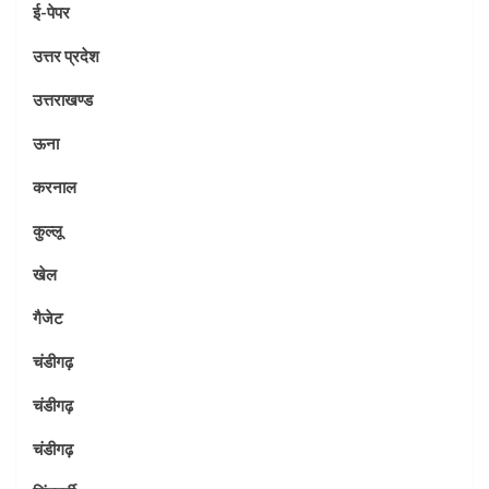
ई-पेपर
उत्तर प्रदेश
उत्तराखण्ड
ऊना
करनाल
कुल्लू
खेल
गैजेट
चंडीगढ़
चंडीगढ़
चंडीगढ़