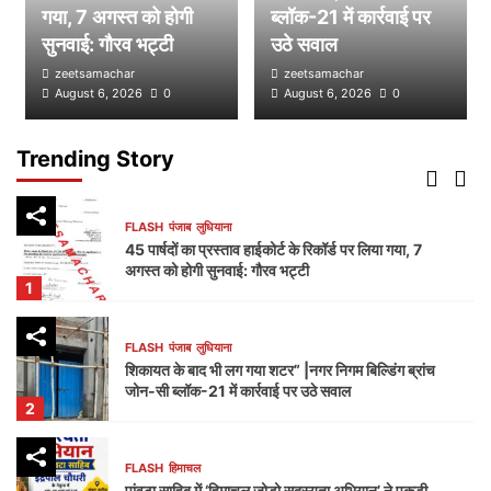
डम्मी निगम सदन लगाकर भाजपा का निगम प्रशासन पर हमला,
गया, 7 अगस्त को होगी
ब्लॉक-21 में कार्रवाई पर
भेदभाव और भ्रष्टाचार के लगाए आरोप
सुनवाई: गौरव भट्टी
उठे सवाल
4
zeetsamachar
zeetsamachar
August 6, 2026
0
August 6, 2026
0
FLASH
पंजाब
लुधियाना
नक्शा भी आया सामने” | ब्लॉक-37 में 2000 गज की कथित
प्लॉटिंग पर गहराए सवाल
Trending Story
5
FLASH
पंजाब
लुधियाना
45 पार्षदों का प्रस्ताव हाईकोर्ट के रिकॉर्ड पर लिया गया, 7
अगस्त को होगी सुनवाई: गौरव भट्टी
1
FLASH
पंजाब
लुधियाना
शिकायत के बाद भी लग गया शटर” |नगर निगम बिल्डिंग ब्रांच
जोन-सी ब्लॉक-21 में कार्रवाई पर उठे सवाल
2
FLASH
हिमाचल
पांवटा साहिब में ‘हिमाचल जोड़ो सदस्यता अभियान’ ने पकड़ी