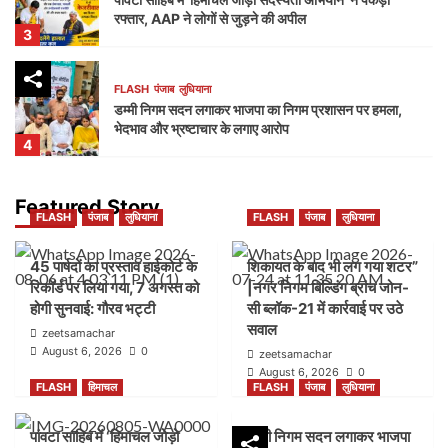
रफ्तार, AAP ने लोगों से जुड़ने की अपील
3
FLASH
पंजाब
लुधियाना
डम्मी निगम सदन लगाकर भाजपा का निगम प्रशासन पर हमला,
भेदभाव और भ्रष्टाचार के लगाए आरोप
4
FLASH
पंजाब
लुधियाना
Featured Story
FLASH
पंजाब
लुधियाना
FLASH
पंजाब
लुधियाना
नक्शा भी आया सामने” | ब्लॉक-37 में 2000 गज की कथित
प्लॉटिंग पर गहराए सवाल
5
45 पार्षदों का प्रस्ताव हाईकोर्ट के
शिकायत के बाद भी लग गया शटर”
रिकॉर्ड पर लिया गया, 7 अगस्त को
|नगर निगम बिल्डिंग ब्रांच जोन-
होगी सुनवाई: गौरव भट्टी
सी ब्लॉक-21 में कार्रवाई पर उठे
FLASH
पंजाब
लुधियाना
सवाल
45 पार्षदों का प्रस्ताव हाईकोर्ट के रिकॉर्ड पर लिया गया, 7
zeetsamachar
अगस्त को होगी सुनवाई: गौरव भट्टी
August 6, 2026
0
zeetsamachar
1
August 6, 2026
0
FLASH
हिमाचल
FLASH
पंजाब
लुधियाना
FLASH
पंजाब
लुधियाना
पांवटा साहिब में ‘हिमाचल जोड़ो
डम्मी निगम सदन लगाकर भाजपा
शिकायत के बाद भी लग गया शटर” |नगर निगम बिल्डिंग ब्रांच