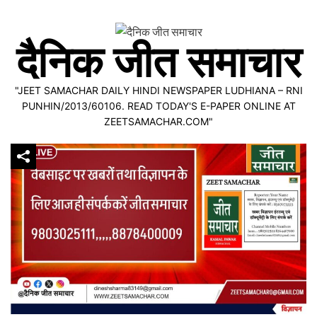
Skip
to
दैनिक जीत समाचार
content
"JEET SAMACHAR DAILY HINDI NEWSPAPER LUDHIANA – RNI
PUNHIN/2013/60106. READ TODAY'S E-PAPER ONLINE AT
ZEETSAMACHAR.COM"