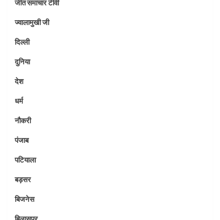
जीत समाचार टीवी
ज्वालामुखी जी
दिल्ली
दुनिया
देश
धर्म
नौकरी
पंजाब
पटियाला
बड़सर
बिजनेस
बिलासपुर