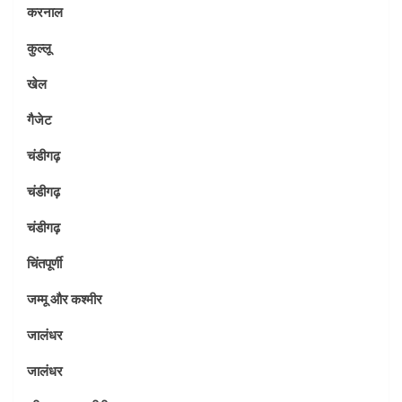
करनाल
कुल्लू
खेल
गैजेट
चंडीगढ़
चंडीगढ़
चंडीगढ़
चिंतपूर्णी
जम्मू और कश्मीर
जालंधर
जालंधर