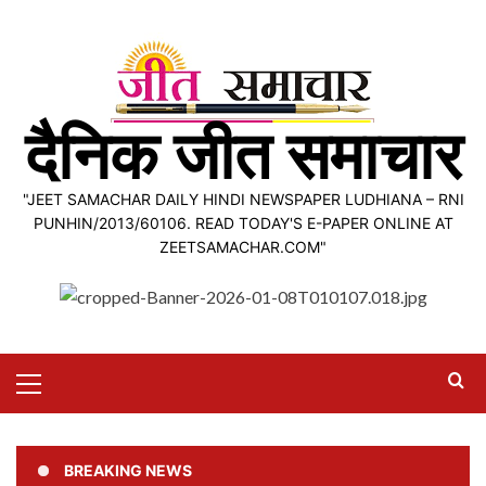
Skip
to
content
दैनिक जीत समाचार
"JEET SAMACHAR DAILY HINDI NEWSPAPER LUDHIANA – RNI
PUNHIN/2013/60106. READ TODAY'S E-PAPER ONLINE AT
ZEETSAMACHAR.COM"
Primary
Menu
BREAKING NEWS