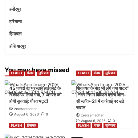
हमीरपुर
हरियाणा
हिमाचल
होशियारपुर
You may have missed
FLASH
पंजाब
लुधियाना
FLASH
पंजाब
लुधियाना
45 पार्षदों का प्रस्ताव हाईकोर्ट के
शिकायत के बाद भी लग गया शटर”
रिकॉर्ड पर लिया गया, 7 अगस्त को
|नगर निगम बिल्डिंग ब्रांच जोन-
होगी सुनवाई: गौरव भट्टी
सी ब्लॉक-21 में कार्रवाई पर उठे
सवाल
zeetsamachar
August 6, 2026
0
zeetsamachar
August 6, 2026
0
FLASH
हिमाचल
FLASH
पंजाब
लुधियाना