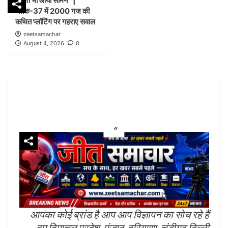
नक्शा भी आया सामने” |
ब्लॉक-37 में 2000 गज की
FLASH
पंजाब
लुधियाना
कथित प्लॉटिंग पर गहराए सवाल
डम्मी निगम सदन लगाकर भाजपा का निगम प्रशासन पर हमला,
zeetsamachar
भेदभाव और भ्रष्टाचार के लगाए आरोप
August 4, 2026
0
4
FLASH
पंजाब
लुधियाना
नक्शा भी आया सामने” | ब्लॉक-37 में 2000 गज की कथित
प्लॉटिंग पर गहराए सवाल
5
आपका कोई ब्रांड है आप आप विज्ञापन का सोच रहे हैं
हम हिमाचल प्रदेश, पंजाब, हरियाणा, चंडीगढ़ दिल्ली