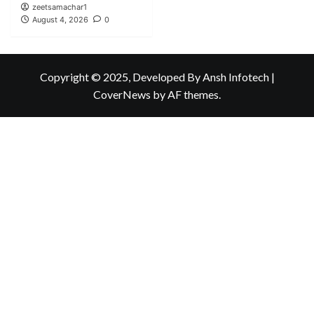
zeetsamachar1
August 4, 2026
0
Copyright © 2025, Developed By Ansh Infotech
|
CoverNews
by AF themes.