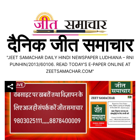
Skip
to
content
दैनिक जीत समाचार
"JEET SAMACHAR DAILY HINDI NEWSPAPER LUDHIANA – RNI
PUNHIN/2013/60106. READ TODAY'S E-PAPER ONLINE AT
ZEETSAMACHAR.COM"