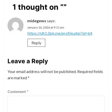
1 thought on “
”
midegews
says:
January 16, 2026 at 9:11 am
https://slh1.0pk.me/profile.php?id=64
Reply
Leave a Reply
Your email address will not be published.
Required fields
are marked
*
Comment
*