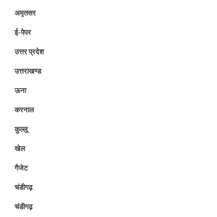
अमृतसर
ई-पेपर
उत्तर प्रदेश
उत्तराखण्ड
ऊना
करनाल
कुल्लू
खेल
गैजेट
चंडीगढ़
चंडीगढ़