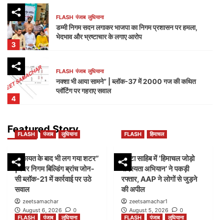
FLASH
पंजाब
लुधियाना
डम्मी निगम सदन लगाकर भाजपा का निगम प्रशासन पर हमला,
भेदभाव और भ्रष्टाचार के लगाए आरोप
3
FLASH
पंजाब
लुधियाना
नक्शा भी आया सामने” | ब्लॉक-37 में 2000 गज की कथित
प्लॉटिंग पर गहराए सवाल
4
FLASH
हिमाचल
Featured Story
FLASH
पंजाब
लुधियाना
FLASH
हिमाचल
जयसिंहपुर से ‘हिमाचल जोड़ो सदस्यता अभियान’ का आगाज़,
2027 में सरकार बनाने का दावा
5
शिकायत के बाद भी लग गया शटर”
पांवटा साहिब में ‘हिमाचल जोड़ो
|नगर निगम बिल्डिंग ब्रांच जोन-
सदस्यता अभियान’ ने पकड़ी
सी ब्लॉक-21 में कार्रवाई पर उठे
रफ्तार, AAP ने लोगों से जुड़ने
FLASH
पंजाब
लुधियाना
सवाल
की अपील
शिकायत के बाद भी लग गया शटर” |नगर निगम बिल्डिंग ब्रांच
जोन-सी ब्लॉक-21 में कार्रवाई पर उठे सवाल
zeetsamachar
zeetsamachar1
1
August 6, 2026
0
August 5, 2026
0
FLASH
पंजाब
लुधियाना
FLASH
पंजाब
लुधियाना