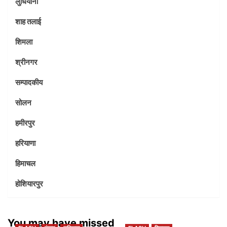
लुधियाना
शाह तलाई
शिमला
श्रीनगर
सम्पादकीय
सोलन
हमीरपुर
हरियाणा
हिमाचल
होशियारपुर
You may have missed