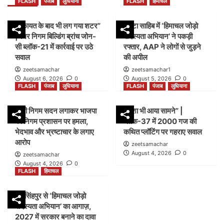
FLASH
पंजाब
लुधियाना
FLASH
हिमाचल
शिकायत के बाद भी लग गया शटर”
पांवटा साहिब में ‘हिमाचल जोड़ो
|नगर निगम बिल्डिंग ब्रांच जोन-
सदस्यता अभियान’ ने पकड़ी
सी ब्लॉक-21 में कार्रवाई पर उठे
रफ्तार, AAP ने लोगों से जुड़ने
सवाल
की अपील
zeetsamachar
zeetsamachar1
August 6, 2026
0
August 5, 2026
0
FLASH
पंजाब
लुधियाना
FLASH
पंजाब
लुधियाना
डम्मी निगम सदन लगाकर भाजपा
नक्शा भी आया सामने” |
का निगम प्रशासन पर हमला,
ब्लॉक-37 में 2000 गज की
भेदभाव और भ्रष्टाचार के लगाए
कथित प्लॉटिंग पर गहराए सवाल
आरोप
zeetsamachar
August 4, 2026
0
zeetsamachar
August 4, 2026
0
FLASH
हिमाचल
जयसिंहपुर से ‘हिमाचल जोड़ो
सदस्यता अभियान’ का आगाज़,
2027 में सरकार बनाने का दावा