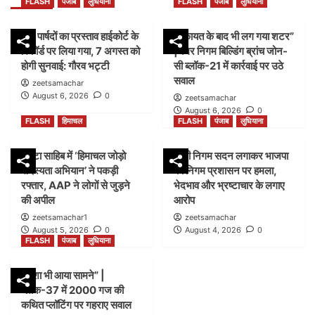
FLASH
पंजाब
लुधियाना
FLASH
पंजाब
लुधियाना
45 पार्षदों का प्रस्ताव हाईकोर्ट के
शिकायत के बाद भी लग गया शटर”
रिकॉर्ड पर लिया गया, 7 अगस्त को
|नगर निगम बिल्डिंग ब्रांच जोन-
होगी सुनवाई: गौरव भट्टी
सी ब्लॉक-21 में कार्रवाई पर उठे
सवाल
zeetsamachar
August 6, 2026
0
zeetsamachar
August 6, 2026
0
FLASH
हिमाचल
FLASH
पंजाब
लुधियाना
पांवटा साहिब में ‘हिमाचल जोड़ो
डम्मी निगम सदन लगाकर भाजपा
सदस्यता अभियान’ ने पकड़ी
का निगम प्रशासन पर हमला,
रफ्तार, AAP ने लोगों से जुड़ने
भेदभाव और भ्रष्टाचार के लगाए
की अपील
आरोप
zeetsamachar1
zeetsamachar
August 5, 2026
0
August 4, 2026
0
FLASH
पंजाब
लुधियाना
नक्शा भी आया सामने” |
ब्लॉक-37 में 2000 गज की
कथित प्लॉटिंग पर गहराए सवाल