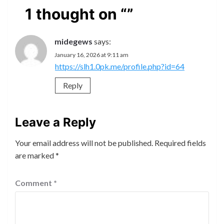
1 thought on “
”
midegews
says:
January 16, 2026 at 9:11 am
https://slh1.0pk.me/profile.php?id=64
Reply
Leave a Reply
Your email address will not be published.
Required fields
are marked
*
Comment
*