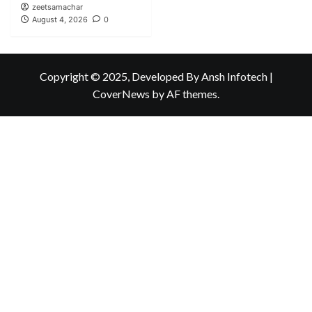
zeetsamachar
August 4, 2026
0
Copyright © 2025, Developed By Ansh Infotech
|
CoverNews
by AF themes.