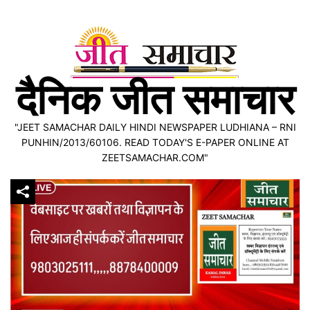
Skip
to
content
दैनिक जीत समाचार
"JEET SAMACHAR DAILY HINDI NEWSPAPER LUDHIANA – RNI
PUNHIN/2013/60106. READ TODAY'S E-PAPER ONLINE AT
ZEETSAMACHAR.COM"