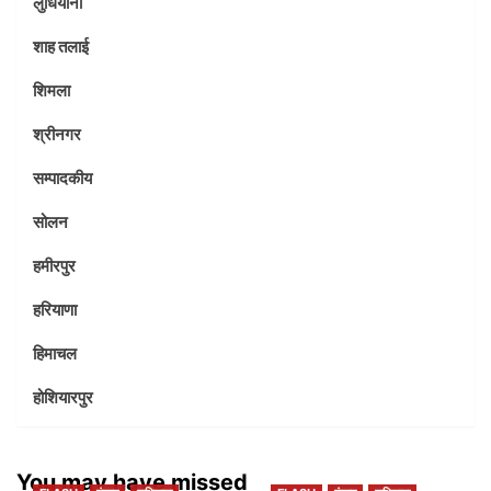
लुधियाना
शाह तलाई
शिमला
श्रीनगर
सम्पादकीय
सोलन
हमीरपुर
हरियाणा
हिमाचल
होशियारपुर
You may have missed