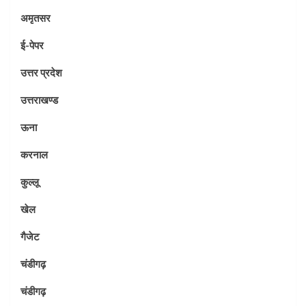
अमृतसर
ई-पेपर
उत्तर प्रदेश
उत्तराखण्ड
ऊना
करनाल
कुल्लू
खेल
गैजेट
चंडीगढ़
चंडीगढ़