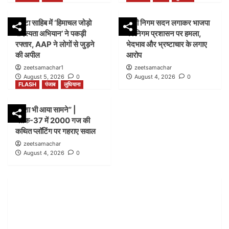
FLASH
पंजाब
लुधियाना
पांवटा साहिब में ‘हिमाचल जोड़ो
डम्मी निगम सदन लगाकर भाजपा
शिकायत के बाद भी लग गया शटर” |नगर निगम बिल्डिंग ब्रांच
सदस्यता अभियान’ ने पकड़ी
का निगम प्रशासन पर हमला,
जोन-सी ब्लॉक-21 में कार्रवाई पर उठे सवाल
2
रफ्तार, AAP ने लोगों से जुड़ने
भेदभाव और भ्रष्टाचार के लगाए
की अपील
आरोप
zeetsamachar1
zeetsamachar
FLASH
हिमाचल
August 5, 2026
0
August 4, 2026
0
पांवटा साहिब में ‘हिमाचल जोड़ो सदस्यता अभियान’ ने पकड़ी
FLASH
पंजाब
लुधियाना
रफ्तार, AAP ने लोगों से जुड़ने की अपील
3
नक्शा भी आया सामने” |
ब्लॉक-37 में 2000 गज की
FLASH
पंजाब
लुधियाना
कथित प्लॉटिंग पर गहराए सवाल
डम्मी निगम सदन लगाकर भाजपा का निगम प्रशासन पर हमला,
zeetsamachar
भेदभाव और भ्रष्टाचार के लगाए आरोप
August 4, 2026
0
4
FLASH
पंजाब
लुधियाना
नक्शा भी आया सामने” | ब्लॉक-37 में 2000 गज की कथित
प्लॉटिंग पर गहराए सवाल
5