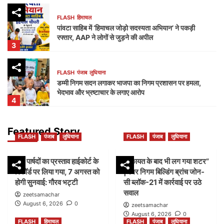
FLASH
हिमाचल
पांवटा साहिब में ‘हिमाचल जोड़ो सदस्यता अभियान’ ने पकड़ी
रफ्तार, AAP ने लोगों से जुड़ने की अपील
3
FLASH
पंजाब
लुधियाना
डम्मी निगम सदन लगाकर भाजपा का निगम प्रशासन पर हमला,
भेदभाव और भ्रष्टाचार के लगाए आरोप
4
FLASH
पंजाब
लुधियाना
Featured Story
FLASH
पंजाब
लुधियाना
FLASH
पंजाब
लुधियाना
नक्शा भी आया सामने” | ब्लॉक-37 में 2000 गज की कथित
प्लॉटिंग पर गहराए सवाल
5
45 पार्षदों का प्रस्ताव हाईकोर्ट के
शिकायत के बाद भी लग गया शटर”
रिकॉर्ड पर लिया गया, 7 अगस्त को
|नगर निगम बिल्डिंग ब्रांच जोन-
होगी सुनवाई: गौरव भट्टी
सी ब्लॉक-21 में कार्रवाई पर उठे
FLASH
पंजाब
लुधियाना
सवाल
45 पार्षदों का प्रस्ताव हाईकोर्ट के रिकॉर्ड पर लिया गया, 7
zeetsamachar
अगस्त को होगी सुनवाई: गौरव भट्टी
August 6, 2026
0
zeetsamachar
1
August 6, 2026
0
FLASH
हिमाचल
FLASH
पंजाब
लुधियाना