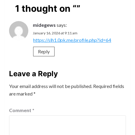
1 thought on “
”
midegews
says:
January 16, 2026 at 9:11 am
https://slh1.0pk.me/profile.php?id=64
Reply
Leave a Reply
Your email address will not be published.
Required fields
are marked
*
Comment
*