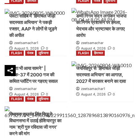
FLASH
हिमाचल
FLASH
पंजाब
लुधियाना
पांवटा साहिब में ‘हिमाचल जोड़ो
डम्मी निगम सदन लगाकर भाजपा
सदस्यता अभियान’ ने पकड़ी
का निगम प्रशासन पर हमला,
रफ्तार, AAP ने लोगों से जुड़ने
भेदभाव और भ्रष्टाचार के लगाए
की अपील
आरोप
zeetsamachar1
zeetsamachar
August 5, 2026
0
August 4, 2026
0
FLASH
पंजाब
लुधियाना
FLASH
हिमाचल
नक्शा भी आया सामने” |
जयसिंहपुर से ‘हिमाचल जोड़ो
ब्लॉक-37 में 2000 गज की
सदस्यता अभियान’ का आगाज़,
कथित प्लॉटिंग पर गहराए सवाल
2027 में सरकार बनाने का दावा
zeetsamachar
zeetsamachar1
August 4, 2026
0
August 4, 2026
0
FLASH
पंजाब
लुधियाना
विधायक कुलवंत सिंह सिद्धू ने
विधानसभा में उठाई होशियारपुर का
नाम ‘श्री गुरु रविदास जी नगर’
करने की मांग