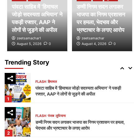
पांवटा साहिब में ‘हिमाचल
डम्मी निगम सदन लगाकर
जोड़ो सदस्यता अभियान’ ने
FLASH
हिमाचल
भाजपा का निगम प्रशासन
जयसिंहपुर से ‘हिमाचल जोड़ो सदस्यता अभियान’ का आगाज़,
पकड़ी रफ्तार, AAP ने
पर हमला, भेदभाव और
2027 में सरकार बनाने का दावा
लोगों से जुड़ने की अपील
भ्रष्टाचार के लगाए आरोप
4
zeetsamachar1
zeetsamachar
August 5, 2026
0
August 4, 2026
0
FLASH
पंजाब
लुधियाना
विधायक कुलवंत सिंह सिद्धू ने विधानसभा में उठाई होशियारपुर
का नाम ‘श्री गुरु रविदास जी नगर’ करने की मांग
Trending Story
5
FLASH
हिमाचल
पांवटा साहिब में ‘हिमाचल जोड़ो सदस्यता अभियान’ ने पकड़ी
रफ्तार, AAP ने लोगों से जुड़ने की अपील
1
FLASH
पंजाब
लुधियाना
डम्मी निगम सदन लगाकर भाजपा का निगम प्रशासन पर हमला,
भेदभाव और भ्रष्टाचार के लगाए आरोप
2