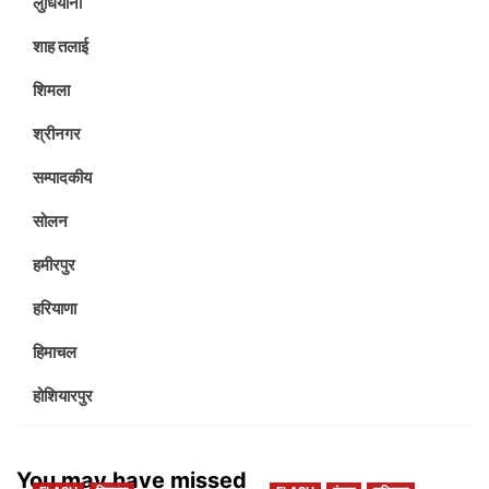
लुधियाना
शाह तलाई
शिमला
श्रीनगर
सम्पादकीय
सोलन
हमीरपुर
हरियाणा
हिमाचल
होशियारपुर
You may have missed