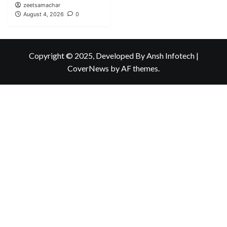
zeetsamachar
August 4, 2026
0
Copyright © 2025, Developed By Ansh Infotech
|
CoverNews
by AF themes.