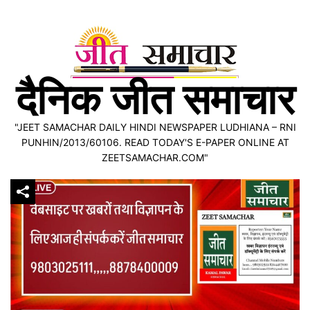
Skip
to
content
दैनिक जीत समाचार
"JEET SAMACHAR DAILY HINDI NEWSPAPER LUDHIANA – RNI
PUNHIN/2013/60106. READ TODAY'S E-PAPER ONLINE AT
ZEETSAMACHAR.COM"