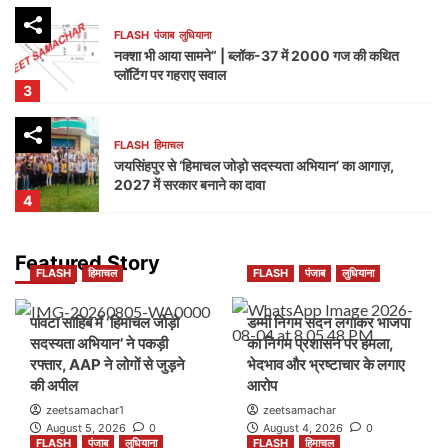
FLASH
पंजाब
लुधियाना
नक्शा भी आया सामने” | ब्लॉक-37 में 2000 गज की कथित
प्लॉटिंग पर गहराए सवाल
3
FLASH
हिमाचल
जयसिंहपुर से ‘हिमाचल जोड़ो सदस्यता अभियान’ का आगाज़,
2027 में सरकार बनाने का दावा
4
FLASH
पंजाब
लुधियाना
Featured Story
FLASH
हिमाचल
FLASH
पंजाब
लुधियाना
विधायक कुलवंत सिंह सिद्धू ने विधानसभा में उठाई होशियारपुर
का नाम ‘श्री गुरु रविदास जी नगर’ करने की मांग
5
पांवटा साहिब में ‘हिमाचल जोड़ो
डम्मी निगम सदन लगाकर भाजपा
सदस्यता अभियान’ ने पकड़ी
का निगम प्रशासन पर हमला,
रफ्तार, AAP ने लोगों से जुड़ने
भेदभाव और भ्रष्टाचार के लगाए
FLASH
हिमाचल
की अपील
आरोप
पांवटा साहिब में ‘हिमाचल जोड़ो सदस्यता अभियान’ ने पकड़ी
रफ्तार, AAP ने लोगों से जुड़ने की अपील
zeetsamachar1
zeetsamachar
1
August 5, 2026
0
August 4, 2026
0
FLASH
पंजाब
लुधियाना
FLASH
हिमाचल