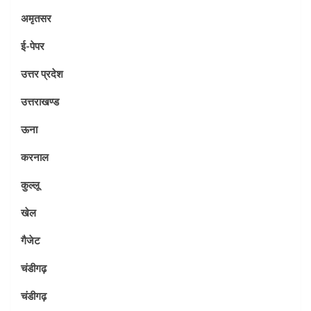
अमृतसर
ई-पेपर
उत्तर प्रदेश
उत्तराखण्ड
ऊना
करनाल
कुल्लू
खेल
गैजेट
चंडीगढ़
चंडीगढ़