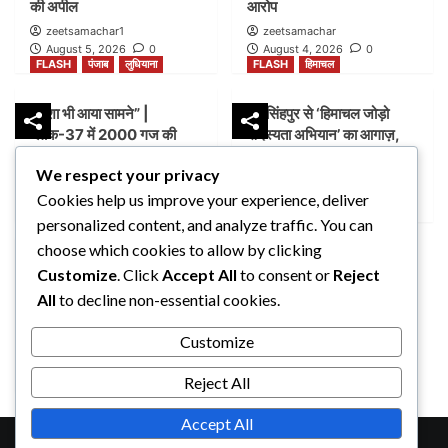
की अपील
आरोप
zeetsamachar1
zeetsamachar
August 5, 2026
0
August 4, 2026
0
FLASH
पंजाब
लुधियाना
FLASH
हिमाचल
नक्शा भी आया सामने” |
जयसिंहपुर से ‘हिमाचल जोड़ो
ब्लॉक-37 में 2000 गज की
सदस्यता अभियान’ का आगाज़,
कथित प्लॉटिंग पर गहराए सवाल
2027 में सरकार बनाने का दावा
We respect your privacy
zeetsamachar
zeetsamachar1
Cookies help us improve your experience, deliver
August 4, 2026
0
August 4, 2026
0
FLASH
पंजाब
लुधियाना
personalized content, and analyze traffic. You can
choose which cookies to allow by clicking
विधायक कुलवंत सिंह सिद्धू ने
Customize
. Click
Accept All
to consent or
Reject
विधानसभा में उठाई होशियारपुर का
All
to decline non-essential cookies.
नाम ‘श्री गुरु रविदास जी नगर’
करने की मांग
Customize
zeetsamachar
August 4, 2026
0
Reject All
Accept All