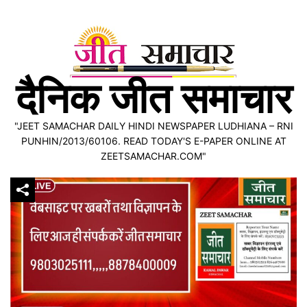
Skip
to
content
दैनिक जीत समाचार
"JEET SAMACHAR DAILY HINDI NEWSPAPER LUDHIANA – RNI
PUNHIN/2013/60106. READ TODAY'S E-PAPER ONLINE AT
ZEETSAMACHAR.COM"