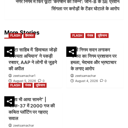
नगर निगम में फिर फूटा ‘करप्शन का जिन्न’: जोन-B के SE प्रवीन
सिंगला पर करोड़ों के टेंडर घोटाले के आरोप
More Stories
FLASH
हिमाचल
FLASH
पंजाब
लुधियाना
पांवटा साहिब में ‘हिमाचल जोड़ो
डम्मी निगम सदन लगाकर
सदस्यता अभियान’ ने पकड़ी
भाजपा का निगम प्रशासन पर
रफ्तार, AAP ने लोगों से जुड़ने
हमला, भेदभाव और भ्रष्टाचार
की अपील
के लगाए आरोप
zeetsamachar1
zeetsamachar
August 5, 2026
0
August 4, 2026
0
FLASH
पंजाब
लुधियाना
नक्शा भी आया सामने” |
ब्लॉक-37 में 2000 गज की
कथित प्लॉटिंग पर गहराए
सवाल
zeetsamachar