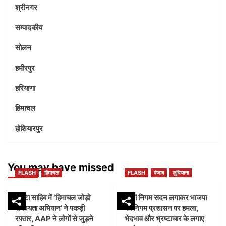
श्रीनगर
सम्पादकीय
सोलन
हमीरपुर
हरियाणा
हिमाचल
होशियारपुर
You may have missed
FLASH
हिमाचल
FLASH
पंजाब
लुधियाना
पांवटा साहिब में ‘हिमाचल जोड़ो
डम्मी निगम सदन लगाकर भाजपा
सदस्यता अभियान’ ने पकड़ी
का निगम प्रशासन पर हमला,
रफ्तार, AAP ने लोगों से जुड़ने
भेदभाव और भ्रष्टाचार के लगाए