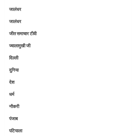
जालंधर
जालंधर
जीत समाचार टीवी
ज्वालामुखी जी
दिल्ली
दुनिया
देश
धर्म
नौकरी
पंजाब
पटियाला