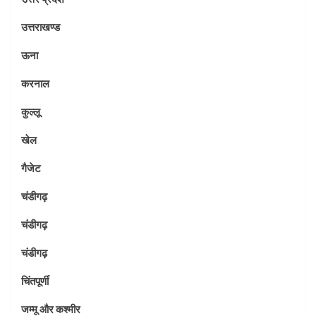
उत्तराखण्ड
ऊना
करनाल
कुल्लू
खेल
गैजेट
चंडीगढ़
चंडीगढ़
चंडीगढ़
चिंतपूर्णी
जम्मू और कश्मीर